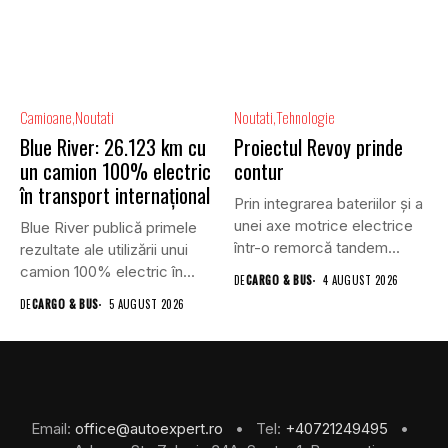
Camioane
Noutati
Noutati
Tehnologie
Blue River: 26.123 km cu
Proiectul Revoy prinde
un camion 100% electric
contur
în transport internațional
Prin integrarea bateriilor și a
unei axe motrice electrice
Blue River publică primele
într-o remorcă tandem...
rezultate ale utilizării unui
camion 100% electric în...
DE
CARGO & BUS
4 AUGUST 2026
DE
CARGO & BUS
5 AUGUST 2026
Email:
office@autoexpert.ro
• Tel:
+40721249495
•