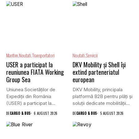
Maritim
Noutati
Transportatori
Noutati
Servicii
USER a participat la
DKV Mobility și Shell își
reuniunea FIATA Working
extind parteneriatul
Group Sea
european
Uniunea Societăților de
DKV Mobility, principala
Expediții din România
platformă B2B pentru plăți și
(USER) a participat la
soluții dedicate mobilității
reuniunea online...
rutiere,...
DE
CARGO & BUS
6 AUGUST 2026
DE
CARGO & BUS
5 AUGUST 2026