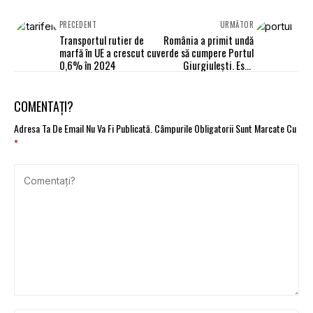
PRECEDENT
URMĂTOR
Transportul rutier de
România a primit undă
marfă în UE a crescut cu
verde să cumpere Portul
0,6% în 2024
Giurgiulești. Este
ieșirea la Dunăre a
Republicii Moldova
COMENTAȚI?
Adresa Ta De Email Nu Va Fi Publicată.
Câmpurile Obligatorii Sunt Marcate Cu
*