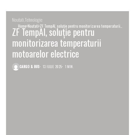
Noutati
Tehnologie
Home
Noutati
ZF TempAI, soluție pentru monitorizarea temperaturii
ZF TempAI, soluție pentru
motoarelor electrice
monitorizarea temperaturii
motoarelor electrice
CARGO & BUS
13 IULIE 2025
1 MIN.