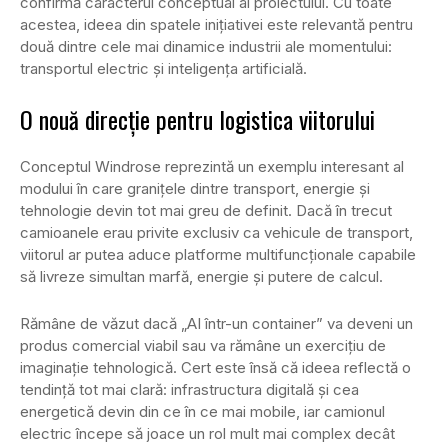
confirmă caracterul conceptual al proiectului. Cu toate
acestea, ideea din spatele inițiativei este relevantă pentru
două dintre cele mai dinamice industrii ale momentului:
transportul electric și inteligența artificială.
O nouă direcție pentru logistica viitorului
Conceptul Windrose reprezintă un exemplu interesant al
modului în care granițele dintre transport, energie și
tehnologie devin tot mai greu de definit. Dacă în trecut
camioanele erau privite exclusiv ca vehicule de transport,
viitorul ar putea aduce platforme multifuncționale capabile
să livreze simultan marfă, energie și putere de calcul.
Rămâne de văzut dacă „AI într-un container” va deveni un
produs comercial viabil sau va rămâne un exercițiu de
imaginație tehnologică. Cert este însă că ideea reflectă o
tendință tot mai clară: infrastructura digitală și cea
energetică devin din ce în ce mai mobile, iar camionul
electric începe să joace un rol mult mai complex decât