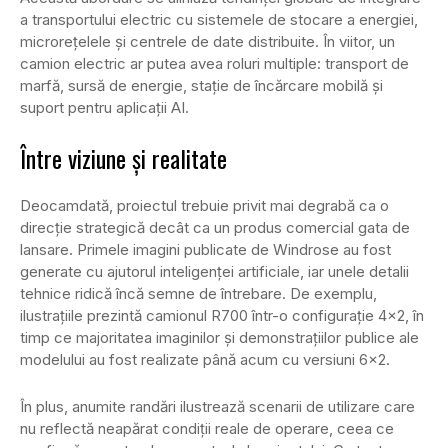
a transportului electric cu sistemele de stocare a energiei,
microrețelele și centrele de date distribuite. În viitor, un
camion electric ar putea avea roluri multiple: transport de
marfă, sursă de energie, stație de încărcare mobilă și
suport pentru aplicații AI.
Între viziune și realitate
Deocamdată, proiectul trebuie privit mai degrabă ca o
direcție strategică decât ca un produs comercial gata de
lansare. Primele imagini publicate de Windrose au fost
generate cu ajutorul inteligenței artificiale, iar unele detalii
tehnice ridică încă semne de întrebare. De exemplu,
ilustrațiile prezintă camionul R700 într-o configurație 4×2, în
timp ce majoritatea imaginilor și demonstrațiilor publice ale
modelului au fost realizate până acum cu versiuni 6×2.
În plus, anumite randări ilustrează scenarii de utilizare care
nu reflectă neapărat condiții reale de operare, ceea ce