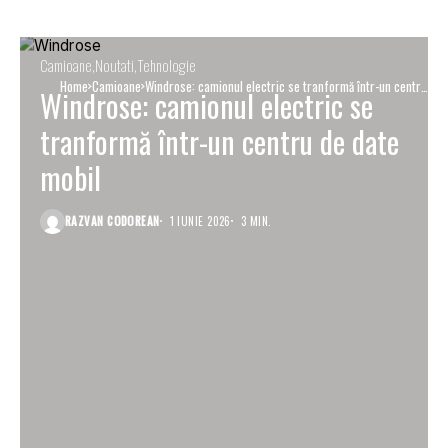
Camioane
Noutati
Tehnologie
Home
Camioane
Windrose: camionul electric se tranformă într-un centru
Windrose: camionul electric se
de date mobil
tranformă într-un centru de date
mobil
RAZVAN CODOREAN
1 IUNIE 2026
3 MIN.