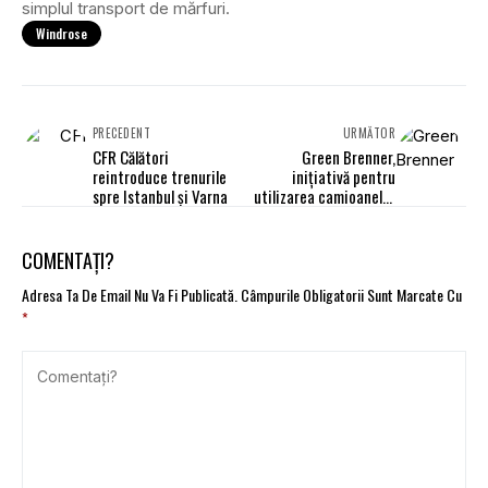
simplul transport de mărfuri.
Windrose
PRECEDENT
URMĂTOR
CFR Călători
Green Brenner,
reintroduce trenurile
inițiativă pentru
spre Istanbul și Varna
utilizarea camioanelor
electrice
COMENTAȚI?
Adresa Ta De Email Nu Va Fi Publicată.
Câmpurile Obligatorii Sunt Marcate Cu
*