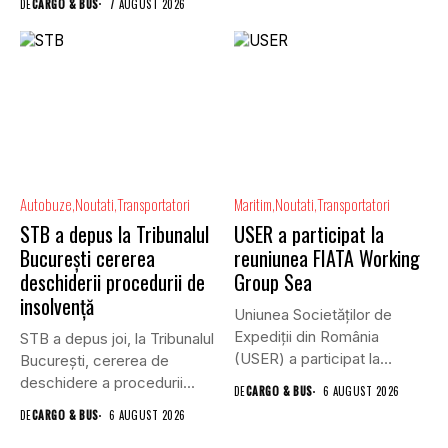
DE
CARGO & BUS
7 AUGUST 2026
Autobuze
Noutati
Transportatori
Maritim
Noutati
Transportatori
STB a depus la Tribunalul
USER a participat la
București cererea
reuniunea FIATA Working
deschiderii procedurii de
Group Sea
insolvență
Uniunea Societăților de
Expediții din România
STB a depus joi, la Tribunalul
(USER) a participat la
Bucureşti, cererea de
reuniunea online...
deschidere a procedurii...
DE
CARGO & BUS
6 AUGUST 2026
DE
CARGO & BUS
6 AUGUST 2026