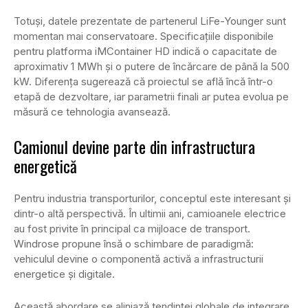
Totuși, datele prezentate de partenerul LiFe-Younger sunt
momentan mai conservatoare. Specificațiile disponibile
pentru platforma iMContainer HD indică o capacitate de
aproximativ 1 MWh și o putere de încărcare de până la 500
kW. Diferența sugerează că proiectul se află încă într-o
etapă de dezvoltare, iar parametrii finali ar putea evolua pe
măsură ce tehnologia avansează.
Camionul devine parte din infrastructura
energetică
Pentru industria transporturilor, conceptul este interesant și
dintr-o altă perspectivă. În ultimii ani, camioanele electrice
au fost privite în principal ca mijloace de transport.
Windrose propune însă o schimbare de paradigmă:
vehiculul devine o componentă activă a infrastructurii
energetice și digitale.
Această abordare se aliniază tendinței globale de integrare