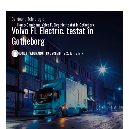
Camioane
Tehnologie
Home
Camioane
Volvo FL Electric, testat în Gotheborg
Volvo FL Electric, testat în
Gotheborg
IONUT PADURARU
19 DECEMBRIE 2018
2 MIN.