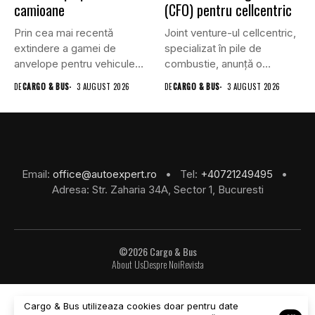
camioane
(CFO) pentru cellcentric
Prin cea mai recentă
Joint venture-ul cellcentric,
extindere a gamei de
specializat în pile de
anvelope pentru vehicule
combustie, anunță o
comerciale,...
schimbare în...
DE
CARGO & BUS
3 AUGUST 2026
DE
CARGO & BUS
3 AUGUST 2026
Email:
office@autoexpert.ro
• Tel:
+40721249495
•
Adresa: Str. Zaharia 34A, Sector 1, Bucuresti
©2026 Cargo & Bus
About Us
Despre Noi
Revista
Cargo & Bus utilizeaza cookies doar pentru date