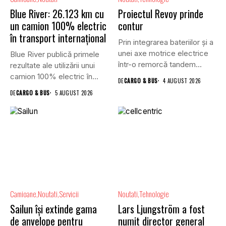
Blue River: 26.123 km cu
Proiectul Revoy prinde
un camion 100% electric
contur
în transport internațional
Prin integrarea bateriilor și a
unei axe motrice electrice
Blue River publică primele
într-o remorcă tandem...
rezultate ale utilizării unui
camion 100% electric în...
DE
CARGO & BUS
4 AUGUST 2026
DE
CARGO & BUS
5 AUGUST 2026
Camioane
Noutati
Servicii
Noutati
Tehnologie
Sailun își extinde gama
Lars Ljungström a fost
de anvelope pentru
numit director general