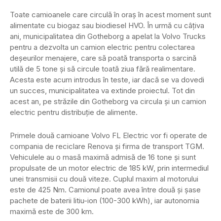
Toate camioanele care circulă în oraș în acest moment sunt
alimentate cu biogaz sau biodiesel HVO. În urmă cu câțiva
ani, municipalitatea din Gotheborg a apelat la Volvo Trucks
pentru a dezvolta un camion electric pentru colectarea
deșeurilor menajere, care să poată transporta o sarcină
utilă de 5 tone și să circule toată ziua fără realimentare.
Acesta este acum introdus în teste, iar dacă se va dovedi
un succes, municipalitatea va extinde proiectul. Tot din
acest an, pe străzile din Gotheborg va circula și un camion
electric pentru distribuție de alimente.
Primele două camioane Volvo FL Electric vor fi operate de
compania de reciclare Renova și firma de transport TGM.
Vehiculele au o masă maximă admisă de 16 tone și sunt
propulsate de un motor electric de 185 kW, prin intermediul
unei transmisii cu două viteze. Cuplul maxim al motorului
este de 425 Nm. Camionul poate avea între două și șase
pachete de baterii litiu-ion (100-300 kWh), iar autonomia
maximă este de 300 km.