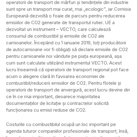
operatorii de transport de mărfuri și tendințele din industrie
sunt spre un transport mai curat, mai „ecologic”, iar Comisia
Europeană dezvoltă o foaie de parcurs pentru reducerea
emisiilor de CO2 generate de transportul rutier. UE a
dezvoltat un instrument – VECTO, care calculează
consumul de combustibil și emisiile de CO2 ale
camioanelor. Începând cu 1 ianuarie 2019, toți producătorii
de autocamioane vor fi obligați să declare emisiile de CO2
pentru camioanele noi vândute pe piața europeană, așa
cum sunt calculate utilizând instrumentul VECTO. Acest
lucru înseamnă că operatorii de transport regional pot face
acum o alegere clară în favoarea economiei de
combustibil/reducerii emisiilor de CO2. Pentru flotele și
operatorii de transport de anvergură, acest lucru devine din
ce în ce mai important, deoarece majoritatea
documentațiilor de licitație și contractelor solicită
funcționarea cu emisii reduse de CO2.
Costurile cu combustibilul ocupă un loc important pe
agenda tuturor companiilor profesionale de transport, însă,