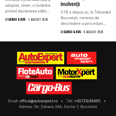
insolvență
adoptat, vineri, o hotărâre
privind declararea stării...
STB a depus joi, la Tribunalul
Bucureşti, cererea de
DE
CARGO & BUS
7 AUGUST 2026
deschidere a procedurii...
DE
CARGO & BUS
6 AUGUST 2026
Email:
office@autoexpert.ro
• Tel:
+40721249495
•
Adresa: Str. Zaharia 34A, Sector 1, Bucuresti