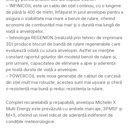
– INFINICOIL este un cablu din oțel continuu, cu o lungime
de până la 400 de metri, înfășurat în jurul anvelopei pentru a
asigura o stabilitate mai mare a benzii de rulare, oferind
economii de combustibil mai mari și o durată mai lungă de
viață a anvelopelor.
– tehnologia REGENION (realizată prin tehnici de imprimare
3D) produce blocuri de bandă de rulare regenerabile care
evoluează odată cu uzura anvelopei. Astfel se menține
constant raportul golurilor din modelul benzii de rulare și,
prin urmare, capacitatea de eliminare a apei și aderența
pe toată durata de viață a anvelopei.
– POWERCOIL este noua generație de cabluri de carcasă
din oțel mult mai robuste; acestea sunt mai ușoare și oferă
o rezistență mai bună și reduc rezistența la rulare.
Complet recanelabilă și reșapabilă, anvelopa Michelin X
Multi Energy este prevăzută cu ambele marcaje, 3PMSF și
M+S, oferind un nivel ridicat de aderență indiferent de
condițiile meteorologice.