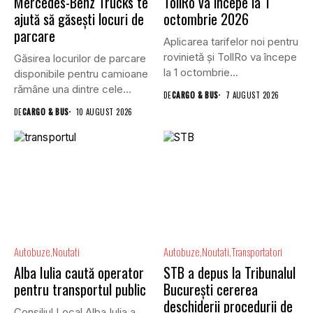
Mercedes-Benz Trucks te
TollRo va începe la 1
ajută să găsești locuri de
octombrie 2026
parcare
Aplicarea tarifelor noi pentru
rovinietă și TollRo va începe
Găsirea locurilor de parcare
la 1 octombrie...
disponibile pentru camioane
rămâne una dintre cele
DE
CARGO & BUS
7 AUGUST 2026
mai...
DE
CARGO & BUS
10 AUGUST 2026
Autobuze
Noutati
Autobuze
Noutati
Transportatori
Alba Iulia caută operator
STB a depus la Tribunalul
pentru transportul public
București cererea
deschiderii procedurii de
Consiliul Local Alba Iulia a