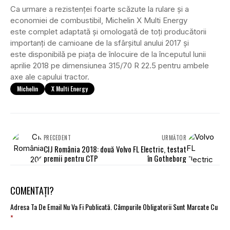
Ca urmare a rezistenței foarte scăzute la rulare și a
economiei de combustibil, Michelin X Multi Energy
este complet adaptată și omologată de toți producătorii
importanți de camioane de la sfârșitul anului 2017 și
este disponibilă pe piața de înlocuire de la începutul lunii
aprilie 2018 pe dimensiunea 315/70 R 22.5 pentru ambele
axe ale capului tractor.
Michelin
X Multi Energy
PRECEDENT
URMĂTOR
CIJ România 2018: două
Volvo FL Electric, testat
premii pentru CTP
în Gotheborg
COMENTAȚI?
Adresa Ta De Email Nu Va Fi Publicată.
Câmpurile Obligatorii Sunt Marcate Cu
*