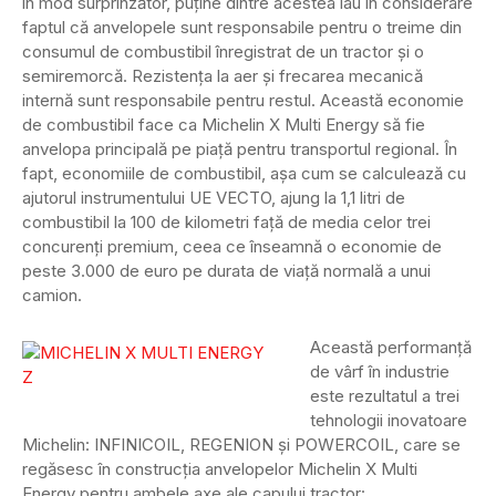
în mod surprinzător, puține dintre acestea iau în considerare
faptul că anvelopele sunt responsabile pentru o treime din
consumul de combustibil înregistrat de un tractor și o
semiremorcă. Rezistența la aer și frecarea mecanică
internă sunt responsabile pentru restul. Această economie
de combustibil face ca Michelin X Multi Energy să fie
anvelopa principală pe piață pentru transportul regional. În
fapt, economiile de combustibil, așa cum se calculează cu
ajutorul instrumentului UE VECTO, ajung la 1,1 litri de
combustibil la 100 de kilometri față de media celor trei
concurenți premium, ceea ce înseamnă o economie de
peste 3.000 de euro pe durata de viață normală a unui
camion.
Această performanță
de vârf în industrie
este rezultatul a trei
tehnologii inovatoare
Michelin: INFINICOIL, REGENION și POWERCOIL, care se
regăsesc în construcția anvelopelor Michelin X Multi
Energy pentru ambele axe ale capului tractor: