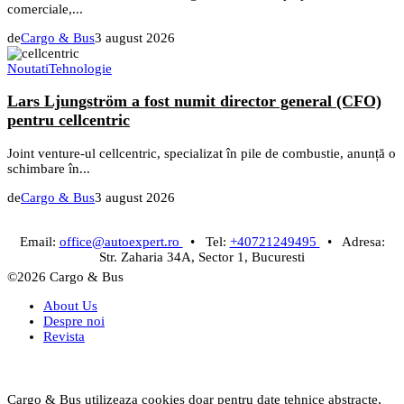
comerciale,...
de
Cargo & Bus
3 august 2026
Noutati
Tehnologie
Lars Ljungström a fost numit director general (CFO)
pentru cellcentric
Joint venture-ul cellcentric, specializat în pile de combustie, anunță o
schimbare în...
de
Cargo & Bus
3 august 2026
Email:
office@autoexpert.ro
• Tel:
+40721249495
• Adresa:
Str. Zaharia 34A, Sector 1, Bucuresti
©2026 Cargo & Bus
About Us
Despre noi
Revista
Cargo & Bus utilizeaza cookies doar pentru date tehnice abstracte,