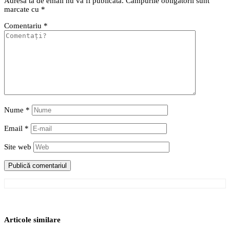
Adresa ta de email nu va fi publicată.
Câmpurile obligatorii sunt
marcate cu
*
Comentariu
*
Nume
*
Email
*
Site web
Articole similare