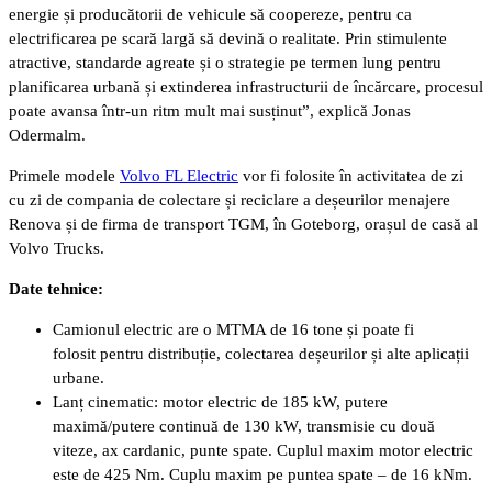
energie și producătorii de vehicule să coopereze, pentru ca
electrificarea pe scară largă să devină o realitate. Prin stimulente
atractive, standarde agreate și o strategie pe termen lung pentru
planificarea urbană și extinderea infrastructurii de încărcare, procesul
poate avansa într-un ritm mult mai susținut”, explică Jonas
Odermalm.
Primele modele
Volvo FL Electric
vor fi folosite în activitatea de zi
cu zi de compania de colectare și reciclare a deșeurilor menajere
Renova și de firma de transport TGM, în Goteborg, orașul de casă al
Volvo Trucks.
Date tehnice:
Camionul electric are o MTMA de 16 tone și poate fi
folosit pentru distribuție, colectarea deșeurilor și alte aplicații
urbane.
Lanț cinematic: motor electric de 185 kW, putere
maximă/putere continuă de 130 kW, transmisie cu două
viteze, ax cardanic, punte spate. Cuplul maxim motor electric
este de 425 Nm. Cuplu maxim pe puntea spate – de 16 kNm.