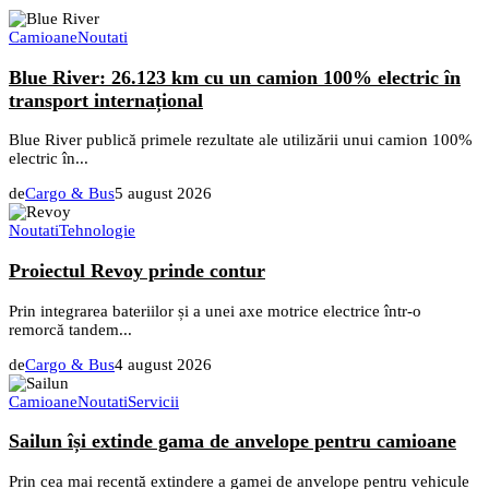
Camioane
Noutati
Blue River: 26.123 km cu un camion 100% electric în
transport internațional
Blue River publică primele rezultate ale utilizării unui camion 100%
electric în...
de
Cargo & Bus
5 august 2026
Noutati
Tehnologie
Proiectul Revoy prinde contur
Prin integrarea bateriilor și a unei axe motrice electrice într-o
remorcă tandem...
de
Cargo & Bus
4 august 2026
Camioane
Noutati
Servicii
Sailun își extinde gama de anvelope pentru camioane
Prin cea mai recentă extindere a gamei de anvelope pentru vehicule