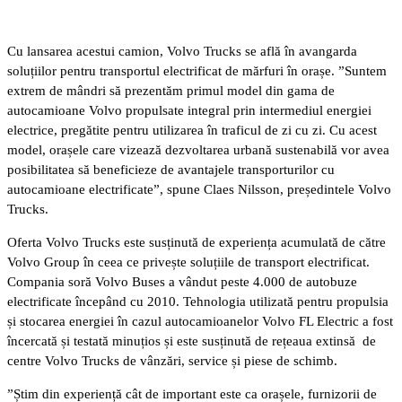
Cu lansarea acestui camion, Volvo Trucks se află în avangarda
soluțiilor pentru transportul electrificat de mărfuri în orașe. ”Suntem
extrem de mândri să prezentăm primul model din gama de
autocamioane Volvo propulsate integral prin intermediul energiei
electrice, pregătite pentru utilizarea în traficul de zi cu zi. Cu acest
model, orașele care vizează dezvoltarea urbană sustenabilă vor avea
posibilitatea să beneficieze de avantajele transporturilor cu
autocamioane electrificate”, spune Claes Nilsson, președintele Volvo
Trucks.
Oferta Volvo Trucks este susținută de experiența acumulată de către
Volvo Group în ceea ce privește soluțiile de transport electrificat.
Compania soră Volvo Buses a vândut peste 4.000 de autobuze
electrificate începând cu 2010. Tehnologia utilizată pentru propulsia
și stocarea energiei în cazul autocamioanelor Volvo FL Electric a fost
încercată și testată minuțios și este susținută de rețeaua extinsă de
centre Volvo Trucks de vânzări, service și piese de schimb.
”Știm din experiență cât de important este ca orașele, furnizorii de