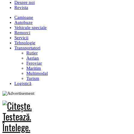
Despre noi
Revista
Camioane
Autobuze
Vehicule speciale
Remorci
Servicii
Tehnologie
Transportatori
Rutier
Aerian
Feroviar
Maritim
Multimodal
Turism
Logistică