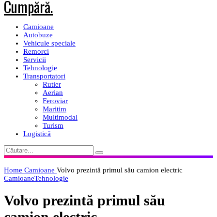
Camioane
Autobuze
Vehicule speciale
Remorci
Servicii
Tehnologie
Transportatori
Rutier
Aerian
Feroviar
Maritim
Multimodal
Turism
Logistică
Home
Camioane
Volvo prezintă primul său camion electric
Camioane
Tehnologie
Volvo prezintă primul său
camion electric