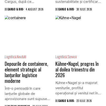
Cargus, după ce...
sustenabilitate și certificare
a clădirilor, și VGP,...
DE
CARGO & BUS
4 AUGUST 2026
DE
CARGO & BUS
30 IULIE 2026
Logistică
Noutati
Logistică
Servicii
Depourile de containere,
Kühne+Nagel, progres în
element strategic al
al doilea trimestru din
lanțurilor logistice
2026
moderne
Kühne+Nagel și-a majorat
veniturile, profitul
Într-o perioadă în care
operațional și venitul net în
lanțurile globale de
al doilea...
aprovizionare sunt supuse
DE
CARGO & BUS
23 IULIE 2026
unei presiuni...