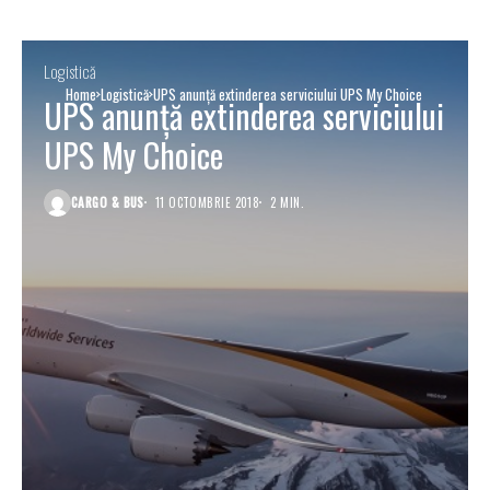
Logistică
Home
Logistică
UPS anunță extinderea serviciului UPS My Choice
UPS anunță extinderea serviciului
UPS My Choice
CARGO & BUS
11 OCTOMBRIE 2018
2 MIN.