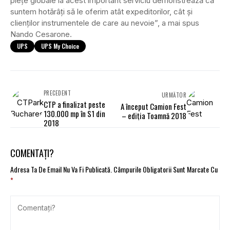
piețe globale la acest important serviciu demonstrează că
suntem hotărâți să le oferim atât expeditorilor, cât și
clienților instrumentele de care au nevoie”, a mai spus
Nando Cesarone.
UPS
UPS My Choice
PRECEDENT
URMĂTOR
CTP a finalizat peste
A început Camion Fest
130.000 mp în S1 din
– ediția Toamnă 2018
2018
COMENTAȚI?
Adresa Ta De Email Nu Va Fi Publicată.
Câmpurile Obligatorii Sunt Marcate Cu
*