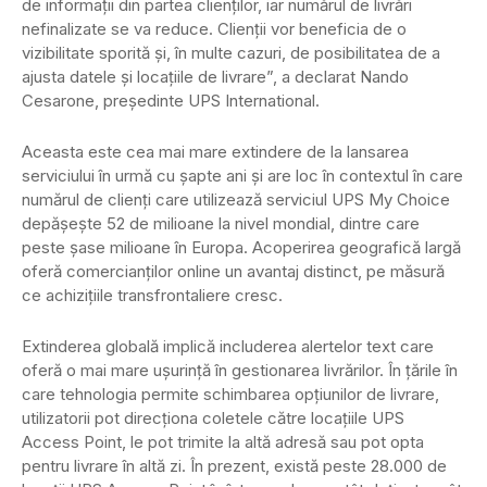
de informații din partea clienților, iar numărul de livrări
nefinalizate se va reduce. Clienții vor beneficia de o
vizibilitate sporită și, în multe cazuri, de posibilitatea de a
ajusta datele și locațiile de livrare”, a declarat Nando
Cesarone, președinte UPS International.
Aceasta este cea mai mare extindere de la lansarea
serviciului în urmă cu șapte ani și are loc în contextul în care
numărul de clienți care utilizează serviciul UPS My Choice
depășește 52 de milioane la nivel mondial, dintre care
peste șase milioane în Europa. Acoperirea geografică largă
oferă comercianților online un avantaj distinct, pe măsură
ce achizițiile transfrontaliere cresc.
Extinderea globală implică includerea alertelor text care
oferă o mai mare ușurință în gestionarea livrărilor. În țările în
care tehnologia permite schimbarea opțiunilor de livrare,
utilizatorii pot direcționa coletele către locațiile UPS
Access Point, le pot trimite la altă adresă sau pot opta
pentru livrare în altă zi. În prezent, există peste 28.000 de