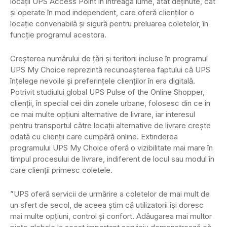
locații UPS Access Point în întreaga lume, atât deținute, cât
și operate în mod independent, care oferă clienților o
locație convenabilă și sigură pentru preluarea coletelor, în
funcție programul acestora.
Creșterea numărului de țări și teritorii incluse în programul
UPS My Choice reprezintă recunoașterea faptului că UPS
înțelege nevoile și preferințele clienților în era digitală.
Potrivit studiului global UPS Pulse of the Online Shopper,
clienții, în special cei din zonele urbane, folosesc din ce în
ce mai multe opțiuni alternative de livrare, iar interesul
pentru transportul către locații alternative de livrare crește
odată cu clienții care cumpără online. Extinderea
programului UPS My Choice oferă o vizibilitate mai mare în
timpul procesului de livrare, indiferent de locul sau modul în
care clienții primesc coletele.
”UPS oferă servicii de urmărire a coletelor de mai mult de
un sfert de secol, de aceea știm că utilizatorii își doresc
mai multe opțiuni, control și confort. Adăugarea mai multor