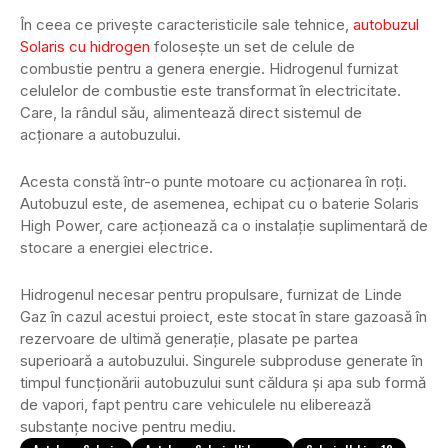
În ceea ce privește caracteristicile sale tehnice,
autobuzul
Solaris cu hidrogen
folosește un set de celule de
combustie pentru a genera energie. Hidrogenul furnizat
celulelor de combustie este transformat în electricitate.
Care, la rândul său, alimentează direct sistemul de
acționare a autobuzului.
Acesta constă într-o punte motoare cu acționarea în roți.
Autobuzul este, de asemenea, echipat cu o baterie Solaris
High Power, care acționează ca o instalație suplimentară de
stocare a energiei electrice.
Hidrogenul necesar pentru propulsare, furnizat de Linde
Gaz în cazul acestui proiect, este stocat în stare gazoasă în
rezervoare de ultimă generație, plasate pe partea
superioară a autobuzului. Singurele subproduse generate în
timpul funcționării autobuzului sunt căldura și apa sub formă
de vapori, fapt pentru care vehiculele nu eliberează
substanțe nocive pentru mediu.