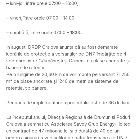
– luni-joi, între orele 07:00 – 16:00;
– vineri, între orele 07:00 – 14:00;
– sâmbătă, între orele 07:00 – 18:00.
În august, DRDP Craiova anunța că au fost demarate
lucrările de protecție a versanților pe DN7, împărțite pe 4
sectoare, între Călimănești și Câineni, cu plase ancorate și
bariere de retenție.
Pe o lungime de 20,30 km se vor monta pe versant 71.250
m² de plase ancorate și 1240 de metri de sisteme de
retenție, tip bariere.
Perioada de implementare a proiectului este de 36 de luni.
La începutul anului, Direcția Regională de Drumuri și Poduri
Craiova a semnat cu Asocierea Savoy Grup Energy-Holtex
un contract de 47 milioane lei și o durată de 40 de luni
pentru asigurarea versanților pe patru tronsoane ale DN 7