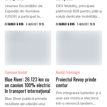
Uniunea Societăților de
DKV Mobility, principala
Expediții din România
platformă B2B pentru plăți și
(USER) a participat la
soluții dedicate mobilității
reuniunea online...
rutiere,...
DE
CARGO & BUS
6 AUGUST 2026
DE
CARGO & BUS
5 AUGUST 2026
Camioane
Noutati
Noutati
Tehnologie
Blue River: 26.123 km cu
Proiectul Revoy prinde
un camion 100% electric
contur
în transport internațional
Prin integrarea bateriilor și a
unei axe motrice electrice
Blue River publică primele
într-o remorcă tandem...
rezultate ale utilizării unui