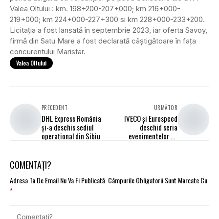
Valea Oltului : km. 198+200-207+000; km 216+000-
219+000; km 224+000-227+300 si km 228+000-233+200.
Licitația a fost lansată în septembrie 2023, iar oferta Savoy,
firmă din Satu Mare a fost declarată câștigătoare în fața
concurentului Maristar.
Valea Oltului
PRECEDENT
URMĂTOR
DHL Express România
IVECO și Eurospeed
și-a deschis sediul
deschid seria
operațional din Sibiu
evenimentelor de
lansare oficială a gamei
Model Year 2024 în
România, la Suceava
COMENTAȚI?
Adresa Ta De Email Nu Va Fi Publicată.
Câmpurile Obligatorii Sunt Marcate Cu
*