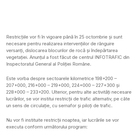
Restricțiile vor fi în vigoare până în 25 octombrie și sunt
necesare pentru realizarea intervențiilor de rânguire
versanți, dislocarea blocurilor de rocă și îndepărtarea
vegetației. Anunțul a fost făcut de centrul INFOTRAFIC din
Inspectoratul General al Poliției Române.
Este vorba despre sectoarele kilometrice 198+200 –
207+000, 216+000 – 219+000, 224+000 – 227+300 și
228+000 – 233+200. Ulterior, pentru alte activități necesare
lucrărilor, se vor institui restricții de trafic alternativ, pe câte
un sens de circulație, cu semafor și piloți de trafic.
Nu vor fi instituite restricții noaptea, iar lucrările se vor
executa conform următorului program: