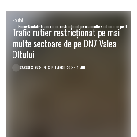
Noutati
Home
Noutati
Trafic rutier restricționat pe mai multe sectoare de pe DN7
Trafic rutier restricționat pe mai
Valea Oltului
multe sectoare de pe DN7 Valea
Oltului
CARGO & BUS
29 SEPTEMBRIE 2024
1 MIN.