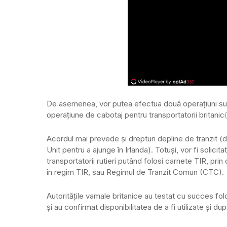
De asemenea, vor putea efectua două operațiuni supli
operațiune de cabotaj pentru transportatorii britanici),
Acordul mai prevede și drepturi depline de tranzit (d
Unit pentru a ajunge în Irlanda). Totuși, vor fi solicit
transportatorii rutieri putând folosi carnete TIR, pri
în regim TIR, sau Regimul de Tranzit Comun (CTC).
Autoritățile vamale britanice au testat cu succes fol
și au confirmat disponibilitatea de a fi utilizate și dup