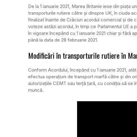
De la 1 ianuarie 2021, Marea Britanie iese din piața 
transporturile rutiere către și dinspre UK, în ciuda ac
finalizat înainte de Crăciun acordul comercial și de 
voteze astăzi acordul, în timp ce Parlamentul UE a pr
în vigoare începând cu 1 ianuarie 2021 chiar și fără 
până la data de 28 februarie 2021.
Modificări în transporturile rutiere în M
Conform Acordului, începând cu 1 ianuarie 2021, atât t
efectua operațiuni de transport marfă către și din orice
autorizațiile CEMT sau terță țară, cu condiția să se 
muncă.