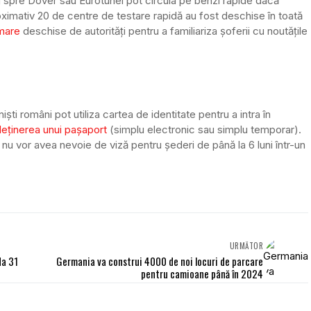
 spre Dover sau Eurotunel pot circula pe benzi rapide dacă
oximativ 20 de centre de testare rapidă au fost deschise în toată
rmare
deschise de autorități pentru a familiariza șoferii cu noutățile
ști români pot utiliza cartea de identitate pentru a intra în
eținerea unui pașaport
(simplu electronic sau simplu temporar).
i nu vor avea nevoie de viză pentru șederi de până la 6 luni într-un
URMĂTOR
da 31
Germania va construi 4000 de noi locuri de parcare
pentru camioane până în 2024