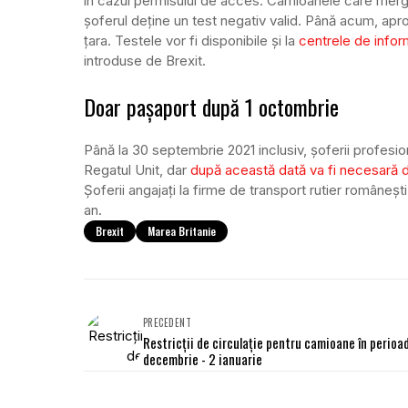
în cazul permisului de acces. Camioanele care merg
șoferul deține un test negativ valid. Până acum, apr
țara. Testele vor fi disponibile și la
centrele de info
introduse de Brexit.
Doar pașaport după 1 octombrie
Până la 30 septembrie 2021 inclusiv, șoferii profesioni
Regatul Unit, dar
după această dată va fi necesară d
Șoferii angajați la firme de transport rutier româneșt
an.
Brexit
Marea Britanie
PRECEDENT
Restricții de circulație pentru camioane în perioa
decembrie - 2 ianuarie