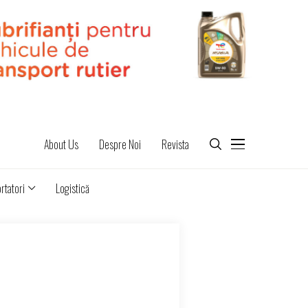
About Us
Despre Noi
Revista
rtatori
Logistică