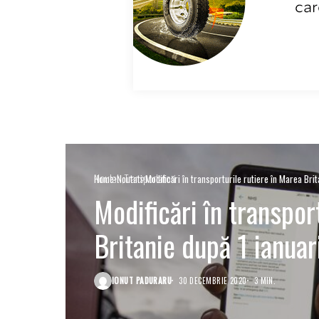
Noutati
Transportatori
Home
Noutati
Modificări în transporturile rutiere în Marea Bri
Modificări în transpor
Britanie după 1 ianua
IONUT PADURARU
30 DECEMBRIE 2020
3 MIN.