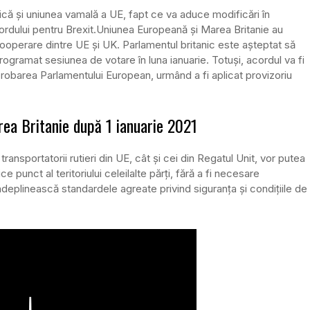
unică și uniunea vamală a UE, fapt ce va aduce modificări în
ordului pentru Brexit.
Uniunea Europeană și Marea Britanie au
cooperare dintre UE și UK. Parlamentul britanic este așteptat să
ogramat sesiunea de votare în luna ianuarie. Totuși, acordul va fi
aprobarea Parlamentului European, urmând a fi aplicat provizoriu
area Britanie după 1 ianuarie 2021
ransportatorii rutieri din UE, cât și cei din Regatul Unit, vor putea
 punct al teritoriului celeilalte părți, fără a fi necesare
îndeplinească standardele agreate privind siguranța și condițiile de