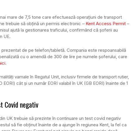
 mai mare de 7,5 tone care efectuează operațiuni de transport
ene trebuie să obțină un permis electronic –
Kent Access Permit
–
misul ajută la gestionarea traficului, confirmând că șoferii au
în UE.
sau prezentat de pe telefon/tabletă. Compania este respoansabilă
 penalizată cu o amendă de 300 de lire pe numele șoferului, care
ici
.
ități vamale în Regatul Unit, inclusiv firmele de transport rutier,
RO EORI) cât și un număr EORI valabil în UK (GB EORI) înainte de 1
st Covid negativ
din UK trebuie să prezinte în continuare un test covid negativ
tul să fie obținut înainte de a ajunge în regiunea Kent, la fel ca