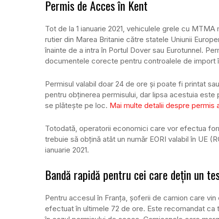
Permis de Acces în Kent
Tot de la 1 ianuarie 2021, vehiculele grele cu MTMA
rutier din Marea Britanie către statele Uniunii Europ
înainte de a intra în Portul Dover sau Eurotunnel. Per
documentele corecte pentru controalele de import 
Permisul valabil doar 24 de ore și poate fi printat 
pentru obținerea permisului, dar lipsa acestuia este
se plătește pe loc.
Mai multe detalii despre permis a
Totodată, operatorii economici care vor efectua formal
trebuie să obțină atât un număr EORI valabil în UE (
ianuarie 2021.
Bandă rapidă pentru cei care dețin un te
Pentru accesul în Franța, șoferii de camion care vin 
efectuat în ultimele 72 de ore. Este recomandat ca tes