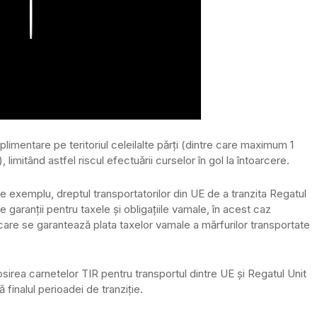
Play
mentare pe teritoriul celeilalte părți (dintre care maximum 1
 limitând astfel riscul efectuării curselor în gol la întoarcere.
e exemplu, dreptul transportatorilor din UE de a tranzita Regatul
ate garanții pentru taxele și obligațiile vamale, în acest caz
n care se garantează plata taxelor vamale a mărfurilor transportate
osirea carnetelor TIR pentru transportul dintre UE și Regatul Unit
ă finalul perioadei de tranziție.