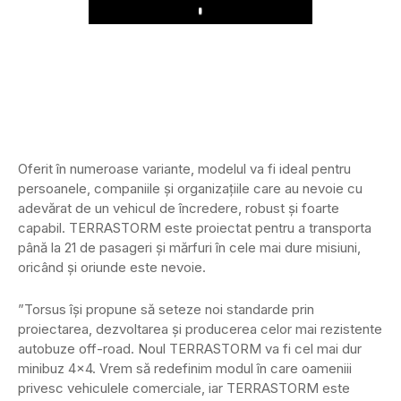
Play
Oferit în numeroase variante, modelul va fi ideal pentru
persoanele, companiile și organizațiile care au nevoie cu
adevărat de un vehicul de încredere, robust și foarte
capabil. TERRASTORM este proiectat pentru a transporta
până la 21 de pasageri și mărfuri în cele mai dure misiuni,
oricând și oriunde este nevoie.
”Torsus își propune să seteze noi standarde prin
proiectarea, dezvoltarea și producerea celor mai rezistente
autobuze off-road. Noul TERRASTORM va fi cel mai dur
minibuz 4×4. Vrem să redefinim modul în care oameniii
privesc vehiculele comerciale, iar TERRASTORM este