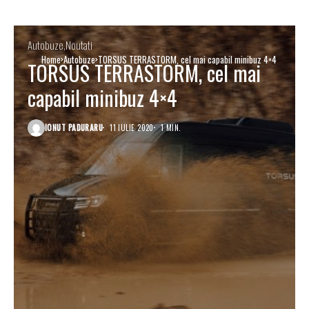
Autobuze
Noutati
Home
Autobuze
TORSUS TERRASTORM, cel mai capabil minibuz 4×4
TORSUS TERRASTORM, cel mai
capabil minibuz 4×4
IONUT PADURARU
11 IULIE 2020
1 MIN.