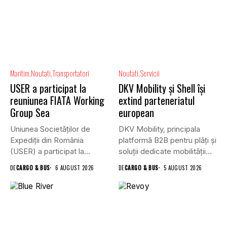
Maritim
Noutati
Transportatori
Noutati
Servicii
USER a participat la
DKV Mobility și Shell își
reuniunea FIATA Working
extind parteneriatul
Group Sea
european
Uniunea Societăților de
DKV Mobility, principala
Expediții din România
platformă B2B pentru plăți și
(USER) a participat la
soluții dedicate mobilității
reuniunea online...
rutiere,...
DE
CARGO & BUS
6 AUGUST 2026
DE
CARGO & BUS
5 AUGUST 2026