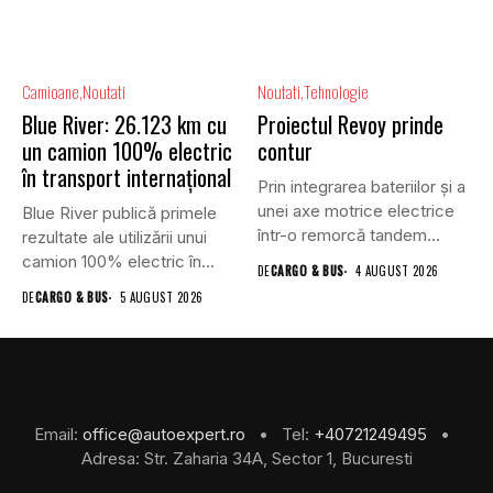
Camioane
Noutati
Noutati
Tehnologie
Blue River: 26.123 km cu
Proiectul Revoy prinde
un camion 100% electric
contur
în transport internațional
Prin integrarea bateriilor și a
unei axe motrice electrice
Blue River publică primele
într-o remorcă tandem...
rezultate ale utilizării unui
camion 100% electric în...
DE
CARGO & BUS
4 AUGUST 2026
DE
CARGO & BUS
5 AUGUST 2026
Email:
office@autoexpert.ro
• Tel:
+40721249495
•
Adresa: Str. Zaharia 34A, Sector 1, Bucuresti