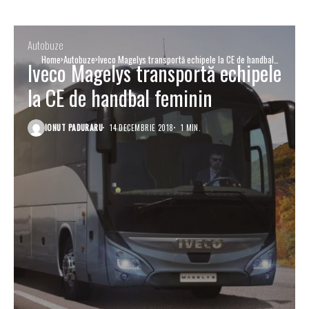
Autobuze
Home
Autobuze
Iveco Magelys transportă echipele la CE de handbal
Iveco Magelys transportă echipele
feminin
la CE de handbal feminin
IONUT PADURARU
14 DECEMBRIE 2018
1 MIN.