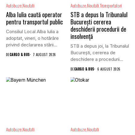
Autobuze
Noutati
Autobuze
Noutati
Transportatori
Alba Iulia caută operator
STB a depus la Tribunalul
pentru transportul public
București cererea
deschiderii procedurii de
Consiliul Local Alba Iulia a
insolvență
adoptat, vineri, o hotărâre
privind declararea stării...
STB a depus joi, la Tribunalul
Bucureşti, cererea de
DE
CARGO & BUS
7 AUGUST 2026
deschidere a procedurii...
DE
CARGO & BUS
6 AUGUST 2026
Autobuze
Noutati
Autobuze
Noutati