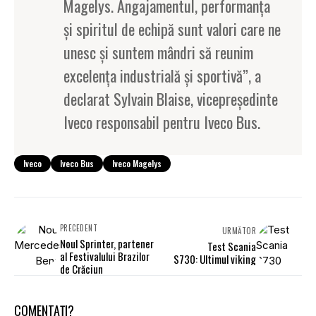
Magelys. Angajamentul, performanța
și spiritul de echipă sunt valori care ne
unesc și suntem mândri să reunim
excelența industrială și sportivă”, a
declarat Sylvain Blaise, vicepreședinte
Iveco responsabil pentru Iveco Bus.
Iveco
Iveco Bus
Iveco Magelys
PRECEDENT
URMĂTOR
Noul Sprinter, partener
Test Scania
al Festivalului Brazilor
S730: Ultimul viking
de Crăciun
COMENTAȚI?