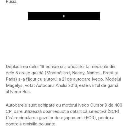
Rusia.
Play
Deplasarea celor 16 echipe și a oficialilor la meciurile din
cele 5 orașe gazdă (Montbéliard, Nancy, Nantes, Brest și
Paris) s-a făcut cu ajutorul a 21 de autocare Iveco. Modelul
Magelys, votat Autocarul Anului 2016, este vârful de gamă
al Iveco Bus.
Autocarele sunt echipate cu motorul Iveco Cursor 9 de 400
CP, care utilizează doar reducția catalitică selectivă (SCR),
fără recircularea gazelor de eșapament (EGR), pentru a
controla emisiile poluante.