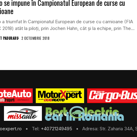
o se impune în Campionatul European de curse cu
ioane
 a triumfat în Campionatul European de curse cu camioane (FIA
2018) atât la piloți, prin Jochen Hahn, cât și la echipe, prin The...
T PADURARU
2 OCTOMBRIE 2018
oexpert.ro
• Tel:
+40721249495
• Adresa: Str. Zaharia 34A, S