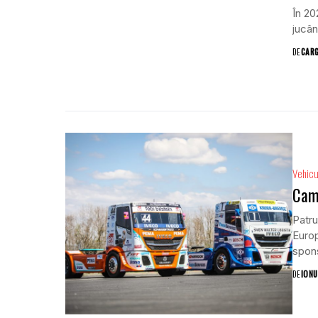
În 20
jucân
DE
CAR
Vehicu
Cami
Patru
Europ
spons
DE
IONU