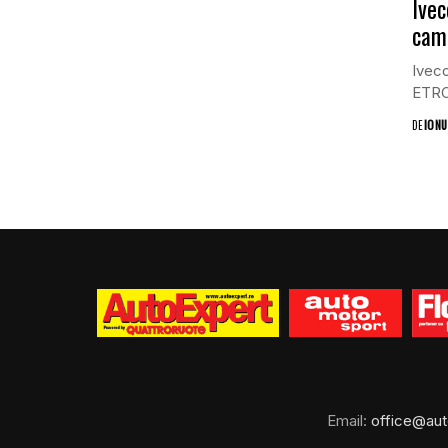
Ivec
cam
Iveco
ETRC 
DE
IONU
Email:
office@aut