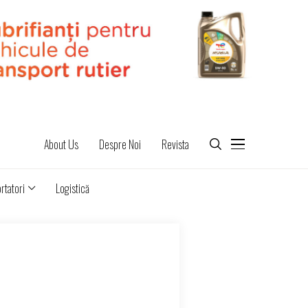
About Us
Despre Noi
Revista
rtatori
Logistică