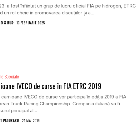
23, a fost înființat un grup de lucru oficial FIA pe hidrogen, ETRC
d un rol cheie în promovarea discuțiilor și a...
GO & BUS
13 FEBRUARIE 2025
le Speciale
oane IVECO de curse în FIA ETRC 2019
 camioane IVECO de curse vor participa în ediția 2019 a FIA
ean Truck Racing Championship. Compania italiană va fi
orul principal al...
T PADURARU
24 MAI 2019