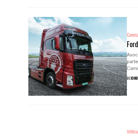
Camio
Ford
Asoc
part
Cami
DE
IONU
Vehicu