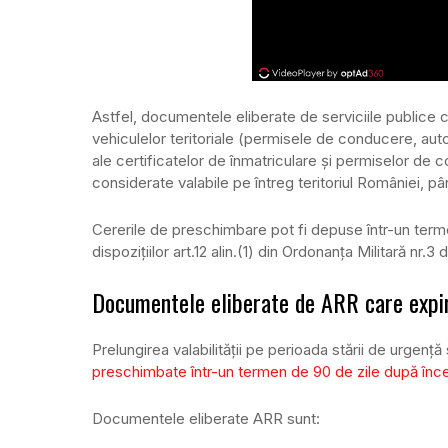
Astfel, documentele eliberate de serviciile publice
vehiculelor teritoriale (permisele de conducere, autor
ale certificatelor de înmatriculare și permiselor de 
considerate valabile pe întreg teritoriul României, pâ
Cererile de preschimbare pot fi depuse într-un terme
dispozițiilor art.12 alin.(1) din Ordonanța Militară nr.3
Documentele eliberate de ARR care expi
Prelungirea valabilității pe perioada stării de urgen
preschimbate într-un termen de 90 de zile după înce
Documentele eliberate ARR sunt: