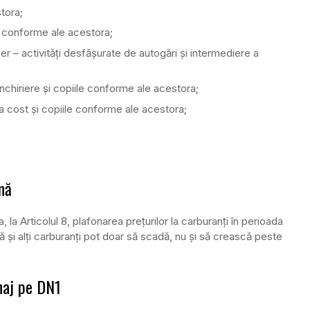
tora;
le conforme ale acestora;
ier – activități desfășurate de autogări și intermediere a
 închiriere și copiile conforme ale acestora;
tra cost și copiile conforme ale acestora;
nă
 la Articolul 8, plafonarea prețurilor la carburanți în perioada
ină și alți carburanți pot doar să scadă, nu și să crească peste
naj pe DN1