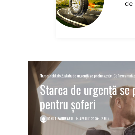
Noutati
Transportatori
Home
Noutati
Starea de urgență se prelungește. Ce înseamnă p
Starea de urgență se
pentru șoferi
IONUT PADURARU
14 APRILIE 2020
2 MIN.