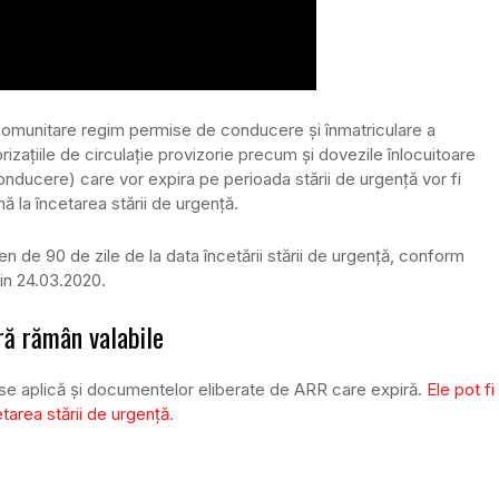
 comunitare regim permise de conducere și înmatriculare a
izațiile de circulație provizorie precum și dovezile înlocuitoare
conducere) care vor expira pe perioada stării de urgență vor fi
nă la încetarea stării de urgență.
n de 90 de zile de la data încetării stării de urgență, conform
 din 24.03.2020.
ră rămân valabile
ță se aplică și documentelor eliberate de ARR care expiră.
Ele pot fi
tarea stării de urgență
.