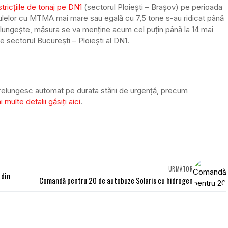
tricțiile de tonaj pe DN1
(sectorul Ploiești – Brașov) pe perioada
ehiculelor cu MTMA mai mare sau egală cu 7,5 tone s-au ridicat până
elungește, măsura se va menține acum cel puțin până la 14 mai
pe sectorul București – Ploiești al DN1.
relungesc automat pe durata stării de urgență, precum
 multe detalii găsiți aici
.
URMĂTOR
 din
Comandă pentru 20 de autobuze Solaris cu hidrogen