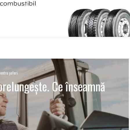
entru șoferi
 prelungește. Ce înseamnă