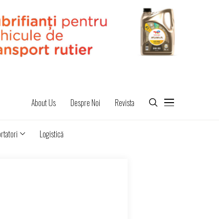
About Us
Despre Noi
Revista
rtatori
Logistică