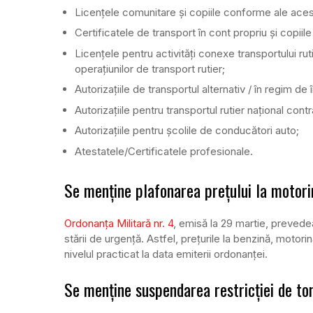
Licențele comunitare și copiile conforme ale aces
Certificatele de transport în cont propriu și copii
Licențele pentru activități conexe transportului rut
operațiunilor de transport rutier;
Autorizațiile de transportul alternativ / în regim de
Autorizațiile pentru transportul rutier național con
Autorizațiile pentru școlile de conducători auto;
Atestatele/Certificatele profesionale.
Se menține plafonarea prețului la motori
Ordonanța Militară nr. 4
, emisă la 29 martie, prevedea,
stării de urgență. Astfel, prețurile la benzină, motor
nivelul practicat la data emiterii ordonanţei.
Se menține suspendarea restricției de to