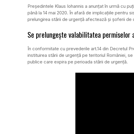
Președintele Klaus Iohannis a anunțat în urmă cu puț
până la 14 mai 2020. În afară de implicațiile pentru s
prelungirea stării de urgență afectează și șoferii de
Se prelungește valabilitatea permiselor 
În conformitate cu prevederile art.14 din Decretul Pr
instituirea stării de urgență pe teritoriul României, s
publice care expira pe perioada stării de urgență.