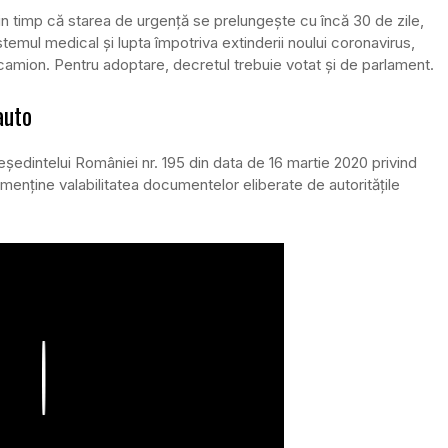
in timp că starea de urgență se prelungește cu încă 30 de zile,
istemul medical și lupta împotriva extinderii noului coronavirus,
 camion. Pentru adoptare, decretul trebuie votat și de parlament.
auto
eședintelui României nr. 195 din data de 16 martie 2020 privind
e menține valabilitatea documentelor eliberate de autoritățile
Play