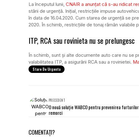
La începutul lunii,
CNAIR a anunțat că s-au ridicat res
stării de urgență. Inițial, restricțiile impuse autov
în data de 16.04.2020. Cum starea de urgență se pr
2020. În schimb, restricțiile de tonaj rămân valabile 
ITP, RCA sau rovinieta nu se prelungesc
În schimb, sunt și alte documente auto care nu se p
valabilitatea ITP, a asigurării RCA sau a rovinietei.
Mai
Stare De Urgenta
PRECEDENT
O nouă soluție WABCO pentru prevenirea furturilor
remorci
COMENTAȚI?