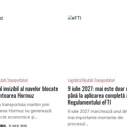
tati
Transportatori
Logistică
Noutati
Transportatori
l invizibil al navelor blocate
9 iulie 2027: mai este doar
âmtoarea Hormuz
până la aplicarea completă 
Regulamentului eFTI
 transportului maritim prin
area Hormuz nu generează
9 iulie 2027 marchează unul di
cte economice și...
mai importante momente din
procesul...
 BUS
31 IULIE 2026