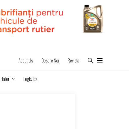
About Us
Despre Noi
Revista
rtatori
Logistică