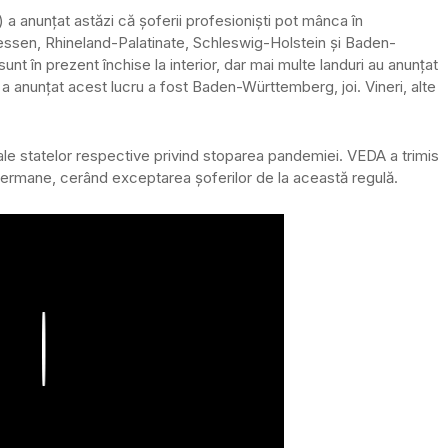
 anunțat astăzi că șoferii profesioniști pot mânca în
Hessen, Rhineland-Palatinate, Schleswig-Holstein și Baden-
unt în prezent închise la interior, dar mai multe landuri au anunțat
e a anunțat acest lucru a fost Baden-Württemberg, joi. Vineri, alte
 ale statelor respective privind stoparea pandemiei. VEDA a trimis
le germane, cerând exceptarea șoferilor de la această regulă.
Play