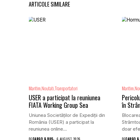
ARTICOLE SIMILARE
Maritim
Noutati
Transportatori
Maritim
Nou
USER a participat la reuniunea
Pericolu
FIATA Working Group Sea
în Str
Uniunea Societăților de Expediții din
Blocarea
România (USER) a participat la
Strâmto
reuniunea online...
doar efe
DE
CARGO & BUS
6 AUGUST 2026
DE
CARGO &