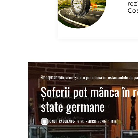
Transportatori
Home
Transportatori
Șoferii pot mânca în restaurantele din p
Șoferii pot mânca în r
state germane
IONUT PADURARU
6 NOIEMBRIE 2020
1 MIN.