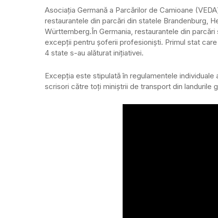
Asociația Germană a Parcărilor de Camioane (VEDA) a
restaurantele din parcări din statele Brandenburg, 
Württemberg.
În Germania, restaurantele din parcări s
excepții pentru șoferii profesioniști. Primul stat car
4 state s-au alăturat inițiativei.
Excepția este stipulată în regulamentele individuale
scrisori către toți miniștrii de transport din landuri