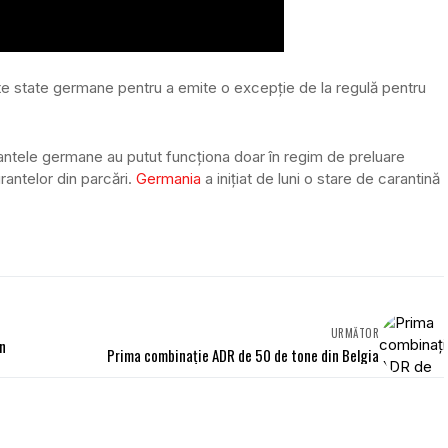
alte state germane pentru a emite o excepție de la regulă pentru
urantele germane au putut funcționa doar în regim de preluare
rantelor din parcări.
Germania
a inițiat de luni o stare de carantină
URMĂTOR
un
Prima combinație ADR de 50 de tone din Belgia