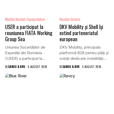
Maritim
Noutati
Transportatori
Noutati
Servicii
USER a participat la
DKV Mobility și Shell își
reuniunea FIATA Working
extind parteneriatul
Group Sea
european
Uniunea Societăților de
DKV Mobility, principala
Expediții din România
platformă B2B pentru plăți și
(USER) a participat la
soluții dedicate mobilității
reuniunea online...
rutiere,...
DE
CARGO & BUS
6 AUGUST 2026
DE
CARGO & BUS
5 AUGUST 2026