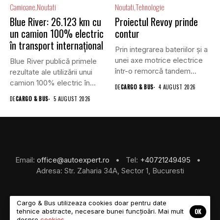
Camioane
Noutati
Noutati
Tehnologie
Blue River: 26.123 km cu
Proiectul Revoy prinde
un camion 100% electric
contur
în transport internațional
Prin integrarea bateriilor și a
unei axe motrice electrice
Blue River publică primele
într-o remorcă tandem...
rezultate ale utilizării unui
camion 100% electric în...
DE
CARGO & BUS
4 AUGUST 2026
DE
CARGO & BUS
5 AUGUST 2026
Email:
office@autoexpert.ro
• Tel:
+40721249495
•
Adresa: Str. Zaharia 34A, Sector 1, Bucuresti
Cargo & Bus utilizeaza cookies doar pentru date
OK
tehnice abstracte, necesare bunei funcțioări. Mai mult
©2026 Cargo & Bus
despre
cookies
.