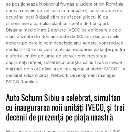
se poziționează în plutonul fruntaș al județelor din România
care au nevoie de vehicule comerciale și servicii aferente,
ocupând locul 8 după cifra de afaceri și locul 10 ca
dimensiune a parcului rulant cu licențe de transport.
Distanța medie între 2 ateliere IVECO pe coridoarele cele
mai tranzitate din România este de 130 km, dar, prin noile
ateliere pe care le vom deschide anul acesta, vom reduce
media la 120 km și vom continua reducerea distanței pentru
a oferi clienților opțiunile de servicii prin creșterea
capilarității rețelei, astfel încât aceștia să nu facă în medie
mai mult de o oră până la cel mai apropiat atelier IVECO” , a
declarat Eduard Jiroș, Network Development manager,
IVECO România.
Auto Schunn Sibiu a celebrat, simultan
cu inaugurarea noii unități IVECO, și trei
decenii de prezență pe piața noastră
Noua unitate are o capacitate de deservire a peste 1.000