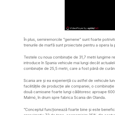
În plus, semiremorcile ”gemene” sunt foarte potrivite
trenurile de marfă sunt proiectate pentru a opera l
Testele cu noua combinație de 31,7 metri lungime rep
introduce în Spania vehicule mai lungi decât actuale
combinație de 25,5 metri, care a fost până de curând
Scania are și ea experiență cu astfel de vehicule lun
facilitățile de producție ale companiei, o combinație 
două camioane foarte lungi călătoresc aproape 600 de
Malmö, în drum spre fabrica Scania din Olanda.
”Conceptul funcționează foarte bine și este benefic a