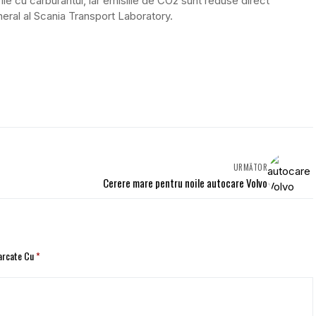
e cu carburantul, iar emisiile de CO2 sunt reduse direct
eneral al Scania Transport Laboratory.
URMĂTOR
Cerere mare pentru noile autocare Volvo
Marcate Cu
*