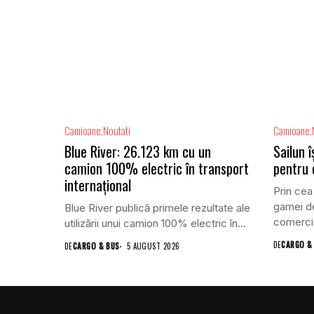
Camioane
Noutati
Camioane
Blue River: 26.123 km cu un
Sailun 
camion 100% electric în transport
pentru
internațional
Prin cea
gamei de
Blue River publică primele rezultate ale
comercia
utilizării unui camion 100% electric în...
DE
CARGO &
DE
CARGO & BUS
5 AUGUST 2026