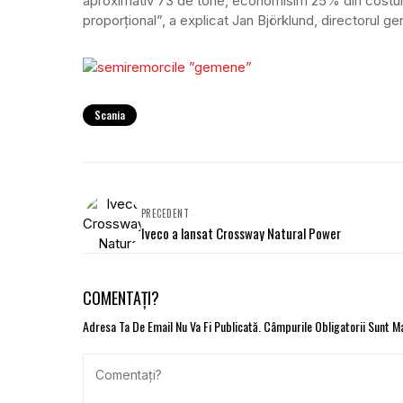
aproximativ 73 de tone, economisim 25% din costuril
proporțional”, a explicat Jan Björklund, directorul g
Scania
PRECEDENT
Iveco a lansat Crossway Natural Power
COMENTAȚI?
Adresa Ta De Email Nu Va Fi Publicată.
Câmpurile Obligatorii Sunt 