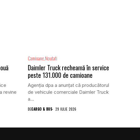
Camioane
Noutati
două
Daimler Truck recheamă în service
peste 131.000 de camioane
ice
Agenția dpa a anunțat că producătorul
a revine
de vehicule comerciale Daimler Truck
a...
DE
CARGO & BUS
29 IULIE 2026