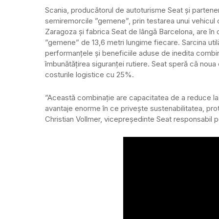
Scania, producătorul de autoturisme Seat și partener
semiremorcile ”gemene”, prin testarea unui vehicul c
Zaragoza și fabrica Seat de lângă Barcelona, are în
”gemene” de 13,6 metri lungime fiecare. Sarcina utilă
performanțele și beneficiile aduse de inedita combina
îmbunătățirea siguranței rutiere. Seat speră că noua
costurile logistice cu 25%.
”Această combinație are capacitatea de a reduce la
avantaje enorme în ce privește sustenabilitatea, prot
Christian Vollmer, vicepreședinte Seat responsabil p