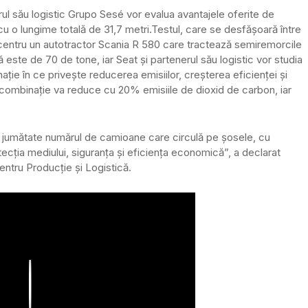
ul său logistic Grupo Sesé vor evalua avantajele oferite de
u o lungime totală de 31,7 metri.
Testul, care se desfășoară între
 centru un autotractor Scania R 580 care tractează semiremorcile
 este de 70 de tone, iar Seat și partenerul său logistic vor studia
ție în ce privește reducerea emisiilor, creșterea eficienței și
 combinație va reduce cu 20% emisiile de dioxid de carbon, iar
 jumătate numărul de camioane care circulă pe șosele, cu
ecția mediului, siguranța și eficiența economică”, a declarat
entru Producție și Logistică.
Play