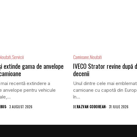
Noutati
Servicii
Camioane
Noutati
își extinde gama de anvelope
IVECO Strator revine după 
 camioane
decenii
 mai recentă extindere a
Unul dintre cele mai emblemat
 anvelope pentru vehicule
camioane cu capotă din Europ
le,...
în...
 BUS
3 AUGUST 2026
DE
RAZVAN CODOREAN
31 IULIE 2026