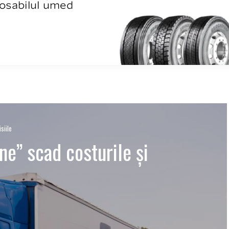
siile
e” scad costurile și