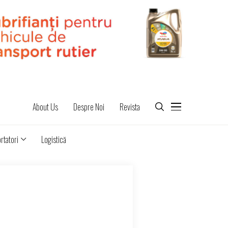
About Us
Despre Noi
Revista
rtatori
Logistică