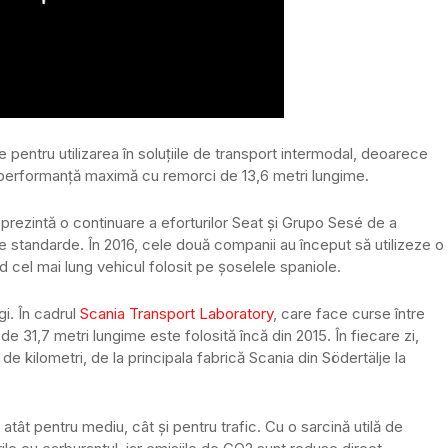
 pentru utilizarea în soluțiile de transport intermodal, deoarece
a performanță maximă cu remorci de 13,6 metri lungime.
rezintă o continuare a eforturilor Seat și Grupo Sesé de a
le standarde. În 2016, cele două companii au început să utilizeze o
 cel mai lung vehicul folosit pe șoselele spaniole.
gi. În cadrul
Scania Transport Laboratory
, care face curse între
de 31,7 metri lungime este folosită încă din 2015. În fiecare zi,
 kilometri, de la principala fabrică Scania din Södertälje la
tât pentru mediu, cât și pentru trafic. Cu o sarcină utilă de