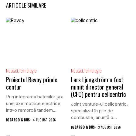
ARTICOLE SIMILARE
Noutati
Tehnologie
Noutati
Tehnologie
Proiectul Revoy prinde
Lars Ljungström a fost
contur
numit director general
(CFO) pentru cellcentric
Prin integrarea bateriilor și a
unei axe motrice electrice
Joint venture-ul cellcentric,
într-o remorcă tandem...
specializat în pile de
combustie, anunță o
DE
CARGO & BUS
4 AUGUST 2026
schimbare în...
DE
CARGO & BUS
3 AUGUST 2026