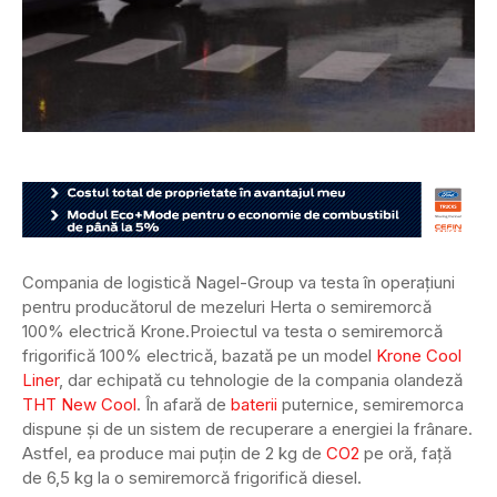
Compania de logistică Nagel-Group va testa în operațiuni
pentru producătorul de mezeluri Herta o semiremorcă
100% electrică Krone.
Proiectul va testa o semiremorcă
frigorifică 100% electrică, bazată pe un model
Krone Cool
Liner
, dar echipată cu tehnologie de la compania olandeză
THT New Cool
. În afară de
baterii
puternice, semiremorca
dispune și de un sistem de recuperare a energiei la frânare.
Astfel, ea produce mai puțin de 2 kg de
CO2
pe oră, față
de 6,5 kg la o semiremorcă frigorifică diesel.