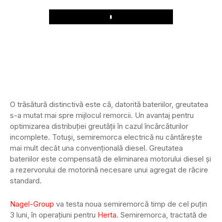
Play
O trăsătură distinctivă este că, datorită bateriilor, greutatea
s-a mutat mai spre mijlocul remorcii. Un avantaj pentru
optimizarea distribuției greutății în cazul încărcăturilor
incomplete. Totuși, semiremorca electrică nu cântărește
mai mult decât una convențională diesel. Greutatea
bateriilor este compensată de eliminarea motorului diesel și
a rezervorului de motorină necesare unui agregat de răcire
standard.
Nagel-Group
va testa noua semiremorcă timp de cel puțin
3 luni, în operațiuni pentru
Herta
. Semiremorca, tractată de