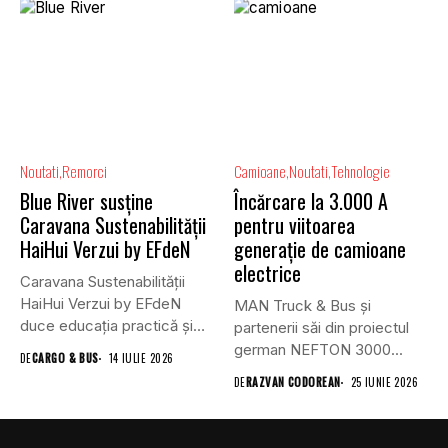
Noutati
Remorci
Camioane
Noutati
Tehnologie
Blue River susține
Încărcare la 3.000 A
Caravana Sustenabilității
pentru viitoarea
HaiHui Verzui by EFdeN
generație de camioane
electrice
Caravana Sustenabilității
HaiHui Verzui by EFdeN
MAN Truck & Bus și
duce educația practică și
partenerii săi din proiectul
sustenabilitatea mai...
german NEFTON 3000...
DE
CARGO & BUS
14 IULIE 2026
DE
RAZVAN CODOREAN
25 IUNIE 2026