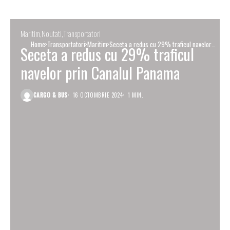
Maritim
Noutati
Transportatori
Home
Transportatori
Maritim
Seceta a redus cu 29% traficul navelor
Seceta a redus cu 29% traficul
prin Canalul Panama
navelor prin Canalul Panama
CARGO & BUS
16 OCTOMBRIE 2024
1 MIN.