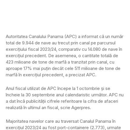
Autoritatea Canalului Panama (APC) a informat că un număr
total de 9.944 de nave au trecut prin canal pe parcursul
exerciţiului fiscal 2023/24, comparativ cu 14.080 de nave în
exerciţiul precedent. De asemenea, o cantitate totală de
423 milioane de tone de marfă a tranzitat prin canal, cu
aproape 17% mai puţin decât cele 511 milioane de tone de
marfă în exerciţiul precedent, a precizat APC.
Anul fiscal utilizat de APC începe la 1 octombrie şi se
încheie la 30 septembrie anul calendaristic următor. APC nu
a dat încă publicităţii cifrele referitoare la cifra de afaceri
realizată în ultimul an fiscal, scrie Agerpres.
Majoritatea navelor care au traversat Canalul Panama în
exerciţiul 2023/24 au fost port-containere (2.773), urmate