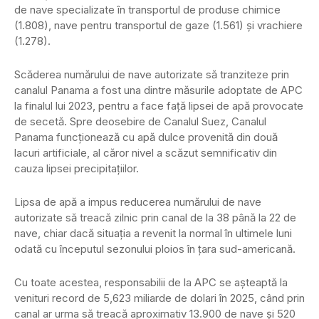
de nave specializate în transportul de produse chimice
(1.808), nave pentru transportul de gaze (1.561) şi vrachiere
(1.278).
Scăderea numărului de nave autorizate să tranziteze prin
canalul Panama a fost una dintre măsurile adoptate de APC
la finalul lui 2023, pentru a face faţă lipsei de apă provocate
de secetă. Spre deosebire de Canalul Suez, Canalul
Panama funcţionează cu apă dulce provenită din două
lacuri artificiale, al căror nivel a scăzut semnificativ din
cauza lipsei precipitaţiilor.
Lipsa de apă a impus reducerea numărului de nave
autorizate să treacă zilnic prin canal de la 38 până la 22 de
nave, chiar dacă situaţia a revenit la normal în ultimele luni
odată cu începutul sezonului ploios în ţara sud-americană.
Cu toate acestea, responsabilii de la APC se aşteaptă la
venituri record de 5,623 miliarde de dolari în 2025, când prin
canal ar urma să treacă aproximativ 13.900 de nave şi 520