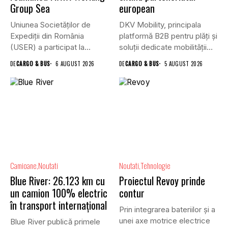
Group Sea
european
Uniunea Societăților de
DKV Mobility, principala
Expediții din România
platformă B2B pentru plăți și
(USER) a participat la
soluții dedicate mobilității
reuniunea online...
rutiere,...
DE
CARGO & BUS
6 AUGUST 2026
DE
CARGO & BUS
5 AUGUST 2026
Camioane
Noutati
Noutati
Tehnologie
Blue River: 26.123 km cu
Proiectul Revoy prinde
un camion 100% electric
contur
în transport internațional
Prin integrarea bateriilor și a
unei axe motrice electrice
Blue River publică primele