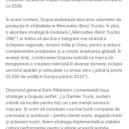
cu 2026.
În acest context, Grupul analizează relocarea volumelor de
producție în străinătate la Mercedes-Benz Trucks. În plus,
o abordare strategică modulară („Mercedes-Benz Trucks
ONE”) ar trebui să ducă la o integrare mai strânsă a
echipelor regionale, inclusiv India și China, pentru a reduce
complexitatea produselor și a crește amploarea globală. În
același timp, conducerea Grupului solicită ca marca să
înregistreze o creștere reînnoită în diverse domenii, inclusiv
sectorul apărării și vehiculele cu emisii zero („până la peste
25.000 de unități în Europa până în 2030”).
Directorul general Karin Rådström comentează noua
strategie a Grupului astfel: „La Daimler Truck, suntem
mândri să lucrăm pentru toți cei care mențin lumea în
mișcare. Și vrem să construim cea mai bună companie de
camioane și autobuze – pentru clienții noștri, angajații noștri
și acționarii noștri. Avem strategia implementată și stabilim
cultura performanței pentru a atinge această ambiție.