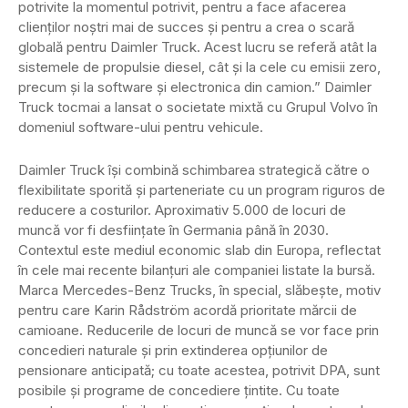
potrivite la momentul potrivit, pentru a face afacerea
clienților noștri mai de succes și pentru a crea o scară
globală pentru Daimler Truck. Acest lucru se referă atât la
sistemele de propulsie diesel, cât și la cele cu emisii zero,
precum și la software și electronica din camion.” Daimler
Truck tocmai a lansat o societate mixtă cu Grupul Volvo în
domeniul software-ului pentru vehicule.
Daimler Truck își combină schimbarea strategică către o
flexibilitate sporită și parteneriate cu un program riguros de
reducere a costurilor. Aproximativ 5.000 de locuri de
muncă vor fi desființate în Germania până în 2030.
Contextul este mediul economic slab din Europa, reflectat
în cele mai recente bilanțuri ale companiei listate la bursă.
Marca Mercedes-Benz Trucks, în special, slăbește, motiv
pentru care Karin Rådström acordă prioritate mărcii de
camioane. Reducerile de locuri de muncă se vor face prin
concedieri naturale și prin extinderea opțiunilor de
pensionare anticipată; cu toate acestea, potrivit DPA, sunt
posibile și programe de concediere țintite. Cu toate