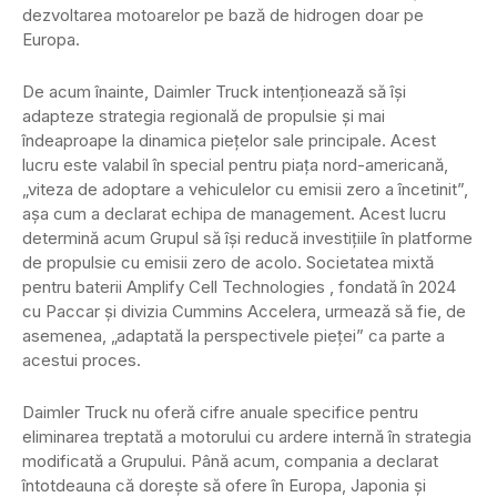
dezvoltarea motoarelor pe bază de hidrogen doar pe
Europa.
De acum înainte, Daimler Truck intenționează să își
adapteze strategia regională de propulsie și mai
îndeaproape la dinamica piețelor sale principale. Acest
lucru este valabil în special pentru piața nord-americană,
„viteza de adoptare a vehiculelor cu emisii zero a încetinit”,
așa cum a declarat echipa de management. Acest lucru
determină acum Grupul să își reducă investițiile în platforme
de propulsie cu emisii zero de acolo. Societatea mixtă
pentru baterii Amplify Cell Technologies , fondată în 2024
cu Paccar și divizia Cummins Accelera, urmează să fie, de
asemenea, „adaptată la perspectivele pieței” ca parte a
acestui proces.
Daimler Truck nu oferă cifre anuale specifice pentru
eliminarea treptată a motorului cu ardere internă în strategia
modificată a Grupului. Până acum, compania a declarat
întotdeauna că dorește să ofere în Europa, Japonia și