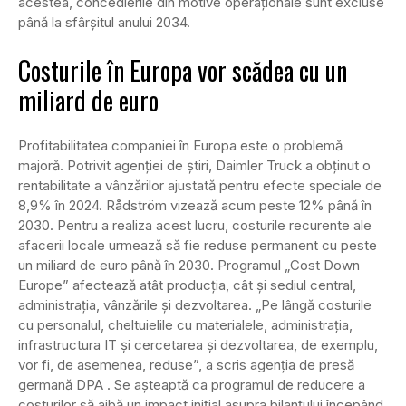
acestea, concedierile din motive operaționale sunt excluse
până la sfârșitul anului 2034.
Costurile în Europa vor scădea cu un
miliard de euro
Profitabilitatea companiei în Europa este o problemă
majoră. Potrivit agenției de știri, Daimler Truck a obținut o
rentabilitate a vânzărilor ajustată pentru efecte speciale de
8,9% în 2024. Rådström vizează acum peste 12% până în
2030. Pentru a realiza acest lucru, costurile recurente ale
afacerii locale urmează să fie reduse permanent cu peste
un miliard de euro până în 2030. Programul „Cost Down
Europe” afectează atât producția, cât și sediul central,
administrația, vânzările și dezvoltarea. „Pe lângă costurile
cu personalul, cheltuielile cu materialele, administrația,
infrastructura IT și cercetarea și dezvoltarea, de exemplu,
vor fi, de asemenea, reduse”, a scris agenția de presă
germană DPA . Se așteaptă ca programul de reducere a
costurilor să aibă un impact inițial asupra bilanțului începând