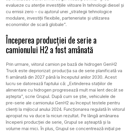
evalueze cu atenție investițiile viitoare în tehnologii diesel și
cu emisii zero – cu ajutorul unei „strategii tehnologice
modulare, investiții flexibile, parteneriate și utilizarea
economiilor de scară globale”.
Începerea producției de serie a
camionului H2 a fost amânată
Prin urmare, viitorul camion pe bază de hidrogen GenH2
Truck este depriorizat: producția sa de serie planificată va
fi amânată din 2027 până la începutul anilor 2030. Acest
lucru se datorează faptului că: „Extinderea stațiilor de
alimentare cu hidrogen progresează mult mai lent decât se
aștepta”, scrie Grupul. După cum se știe, vehiculele de
pre-serie ale camionului GenH2 au început testele pentru
clienți la mijlocul anului 2024. Funcționarea regulată în viitorul
apropiat nu va duce la niciun rezultat. Pe lângă amânarea
începerii producției de serie, Grupul se așteaptă și la
volume mai mici. În plus, Grupul se concentrează inițial pe