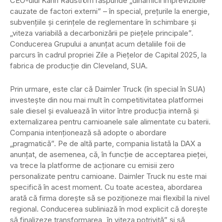
CEO-ului Karin Rådström răspunde „dinamicii imprevizibile
cauzate de factori externi” – în special, prețurile la energie,
subvențiile și cerințele de reglementare în schimbare și
„viteza variabilă a decarbonizării pe piețele principale”.
Conducerea Grupului a anunțat acum detaliile foii de
parcurs în cadrul propriei Zile a Piețelor de Capital 2025, la
fabrica de producție din Cleveland, SUA.
Prin urmare, este clar că Daimler Truck (în special în SUA)
investește din nou mai mult în competitivitatea platformei
sale diesel și evaluează în viitor între producția internă și
externalizarea pentru camioanele sale alimentate cu baterii.
Compania intenționează să adopte o abordare
„pragmatică”. Pe de altă parte, compania listată la DAX a
anunțat, de asemenea, că, în funcție de acceptarea pieței,
va trece la platforme de acționare cu emisii zero
personalizate pentru camioane. Daimler Truck nu este mai
specifică în acest moment. Cu toate acestea, abordarea
arată că firma dorește să se poziționeze mai flexibil la nivel
regional. Conducerea subliniază în mod explicit că dorește
să finalizeze transformarea „în viteza potrivită” și să