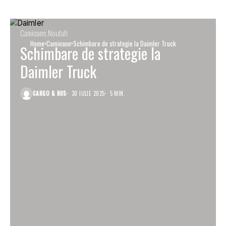
Camioane
Noutati
Home
Camioane
Schimbare de strategie la Daimler Truck
Schimbare de strategie la
Daimler Truck
CARGO & BUS
30 IULIE 2025
5 MIN.