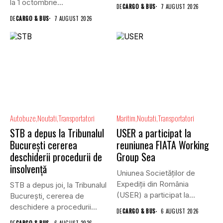
la 1 octombrie...
DE
CARGO & BUS
7 AUGUST 2026
DE
CARGO & BUS
7 AUGUST 2026
Autobuze
Noutati
Transportatori
Maritim
Noutati
Transportatori
STB a depus la Tribunalul
USER a participat la
București cererea
reuniunea FIATA Working
deschiderii procedurii de
Group Sea
insolvență
Uniunea Societăților de
Expediții din România
STB a depus joi, la Tribunalul
(USER) a participat la
Bucureşti, cererea de
reuniunea online...
deschidere a procedurii...
DE
CARGO & BUS
6 AUGUST 2026