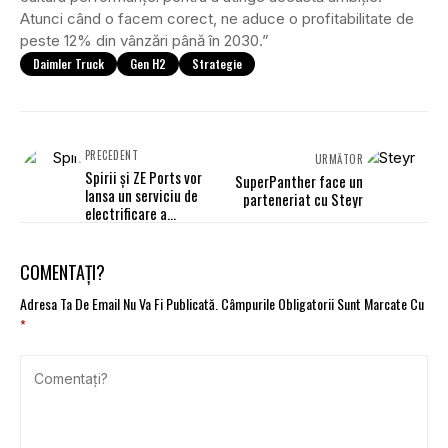
Atunci când o facem corect, ne aduce o profitabilitate de
peste 12% din vânzări până în 2030.”
Daimler Truck
Gen H2
Strategie
PRECEDENT
URMĂTOR
Spirii și ZE Ports vor
SuperPanther face un
lansa un serviciu de
parteneriat cu Steyr
electrificare a
camioanelor cu plată pe
kilometru
COMENTAȚI?
Adresa Ta De Email Nu Va Fi Publicată.
Câmpurile Obligatorii Sunt Marcate Cu
*