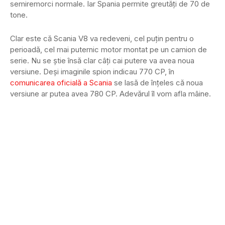
semiremorci normale. Iar Spania permite greutăți de 70 de
tone.
Clar este că Scania V8 va redeveni, cel puțin pentru o
perioadă, cel mai puternic motor montat pe un camion de
serie. Nu se știe însă clar câți cai putere va avea noua
versiune. Deși imaginile spion indicau 770 CP, în
comunicarea oficială a Scania
se lasă de înțeles că noua
versiune ar putea avea 780 CP. Adevărul îl vom afla mâine.