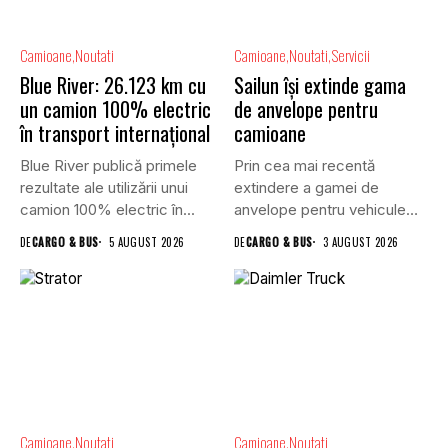
Camioane
Noutati
Camioane
Noutati
Servicii
Blue River: 26.123 km cu
Sailun își extinde gama
un camion 100% electric
de anvelope pentru
în transport internațional
camioane
Blue River publică primele
Prin cea mai recentă
rezultate ale utilizării unui
extindere a gamei de
camion 100% electric în...
anvelope pentru vehicule
comerciale,...
DE
CARGO & BUS
5 AUGUST 2026
DE
CARGO & BUS
3 AUGUST 2026
Camioane
Noutati
Camioane
Noutati