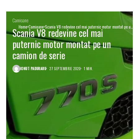
Camioane
Home
Camioane
Scania V8 redevine cel mai puternic motor montat pe un
Scania V8 redevine cel mai
camion de serie
puternic motor montat pe un
camion de serie
IONUT PADURARU
27 SEPTEMBRIE 2020
1 MIN.