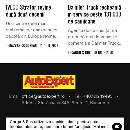
IVECO Strator revine
Daimler Truck recheamă
după două decenii
în service peste 131.000
de camioane
Unul dintre cele mai
emblematice camioane cu
Agenția dpa a anunțat că
capotă din Europa revine
producătorul de vehicule
în...
comerciale Daimler Truck
DE
RAZVAN CODOREAN
31 IULIE 2026
a...
DE
CARGO & BUS
29 IULIE 2026
Email:
office@autoexpert.ro
• Tel:
+40721249495
•
Adresa: Str. Zaharia 34A, Sector 1, Bucuresti
Cargo & Bus utilizeaza cookies doar pentru date
OK
tehnice abstracte, necesare bunei funcțioări. Mai mult
©2026 Cargo & Bus