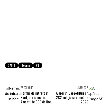
770 S
Scania
V8
PRECEDENT
URMĂTOR
Permis de intrare în
A apărut Cargo&Bus nr.
Kent, din ianuarie.
282, ediția septembrie
Amenzi de 300 de lire
2020
pentru șoferi