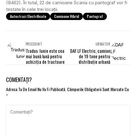
(B462). În total, 22 de camioane Scania cu pantograf vor fi
testate în cele trei locații.
Autostrazi Electrificate
Camioane Hibrid
Pantograf
PRECEDENT
URMĂTOR
Tradus: Iunie este cea
DAF LF Electric, camion
mai bună lună pentru
de 19 tone pentru
achiziția de tractoare
distribuție urbană
COMENTAȚI?
Adresa Ta De Email Nu Va Fi Publicată.
Câmpurile Obligatorii Sunt Marcate Cu
*