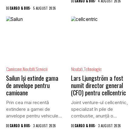
DE
CARGO & BUS
4 AUGUST 2026
DE
CARGO & BUS
5 AUGUST 2026
Camioane
Noutati
Servicii
Noutati
Tehnologie
Sailun își extinde gama
Lars Ljungström a fost
de anvelope pentru
numit director general
camioane
(CFO) pentru cellcentric
Prin cea mai recentă
Joint venture-ul cellcentric,
extindere a gamei de
specializat în pile de
anvelope pentru vehicule
combustie, anunță o
comerciale,...
schimbare în...
DE
CARGO & BUS
3 AUGUST 2026
DE
CARGO & BUS
3 AUGUST 2026