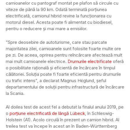
camioanelor cu pantograf montat pe plafon să circule cu
viteze de până la 90 km. Odată terminată porțiunea
electrificată, camionul hibrid revine la funcționarea cu
motorul diesel. Acesta poate fi alimentat cu biodiesel,
pentru o reducere și mai mare a emisiilor.
”Spre deosebire de autoturisme, care stau parcate
majoritatea zilei, camioanele sunt folosite foarte multe ore
pe zi. De aceea, oprirea pentru reîncărcare afectează mult
mai mult camioanele electrice.
Drumurile electrificate
oferă
o posibilitate rațională și eficientă de încărcare în timpul
călătoriei. Soluția poate fi foarte eficientă pentru drumurile
cu trafic intens”, a declarat Magnus Höglund, șeful
departamentului de soluții pentru infrastructură de încărcare
la Scania.
Al doilea test de acest fel a debutat la finalul anului 2019, pe
o
porțiune electrificată de lângă Lübeck
, în Schleswig-
Holstein (A1). Acolo circulă în prezent un camion hibrid. Al
treilea test va începe în acest an în Baden-Württemberg