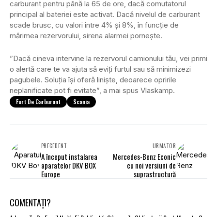
carburant pentru până la 65 de ore, dacă comutatorul
principal al bateriei este activat. Dacă nivelul de carburant
scade brusc, cu valori între 4% și 8%, în funcție de
mărimea rezervorului, sirena alarmei pornește.
”Dacă cineva intervine la rezervorul camionului tău, vei primi
o alertă care te va ajuta să eviți furtul sau să minimizezi
pagubele. Soluția își oferă liniște, deoarece opririle
neplanificate pot fi evitate”, a mai spus Vlaskamp.
Furt De Carburant
Scania
PRECEDENT
URMĂTOR
A început instalarea
Mercedes-Benz Econic
aparatelor DKV BOX
cu noi versiuni de
Europe
suprastructură
COMENTAȚI?