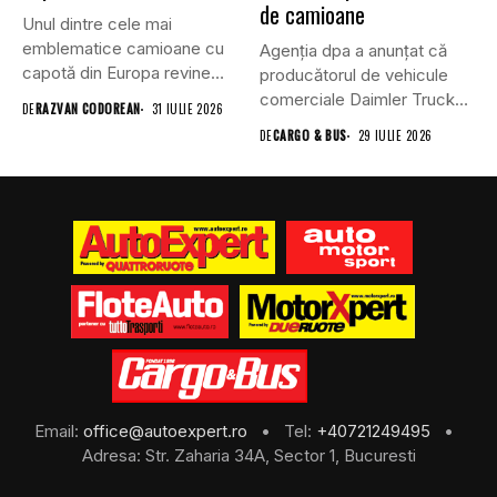
de camioane
Unul dintre cele mai
emblematice camioane cu
Agenția dpa a anunțat că
capotă din Europa revine
producătorul de vehicule
în...
comerciale Daimler Truck
DE
RAZVAN CODOREAN
31 IULIE 2026
a...
DE
CARGO & BUS
29 IULIE 2026
Email:
office@autoexpert.ro
• Tel:
+40721249495
•
Adresa: Str. Zaharia 34A, Sector 1, Bucuresti