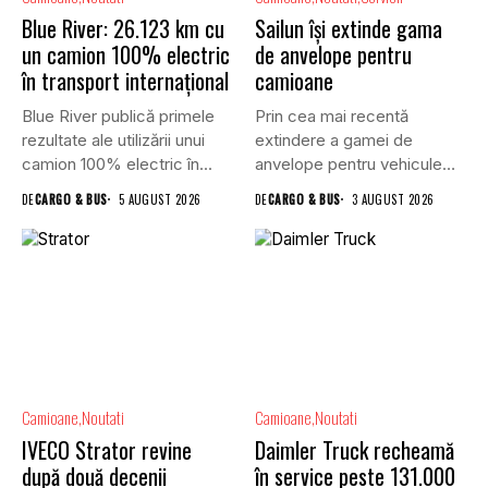
Blue River: 26.123 km cu
Sailun își extinde gama
un camion 100% electric
de anvelope pentru
în transport internațional
camioane
Blue River publică primele
Prin cea mai recentă
rezultate ale utilizării unui
extindere a gamei de
camion 100% electric în...
anvelope pentru vehicule
comerciale,...
DE
CARGO & BUS
5 AUGUST 2026
DE
CARGO & BUS
3 AUGUST 2026
Camioane
Noutati
Camioane
Noutati
IVECO Strator revine
Daimler Truck recheamă
după două decenii
în service peste 131.000