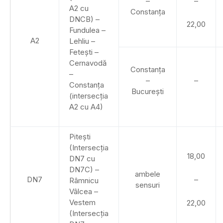
–
–
A2 cu
Constanța
DNCB) –
22,00
Fundulea –
A2
Lehliu –
Fetești –
Cernavodă
Constanța
–
–
–
Constanța
București
(intersecția
A2 cu A4)
Pitești
(Intersecția
18,00
DN7 cu
DN7C) –
ambele
DN7
–
Râmnicu
sensuri
Vâlcea –
Vestem
22,00
(Intersecția