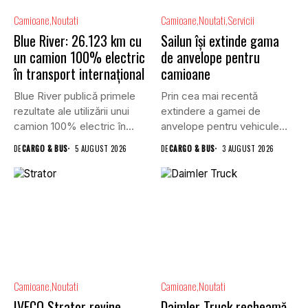
Camioane
Noutati
Camioane
Noutati
Servicii
Blue River: 26.123 km cu
Sailun își extinde gama
un camion 100% electric
de anvelope pentru
în transport internațional
camioane
Blue River publică primele
Prin cea mai recentă
rezultate ale utilizării unui
extindere a gamei de
camion 100% electric în...
anvelope pentru vehicule
comerciale,...
DE
CARGO & BUS
5 AUGUST 2026
DE
CARGO & BUS
3 AUGUST 2026
Camioane
Noutati
Camioane
Noutati
IVECO Strator revine
Daimler Truck recheamă