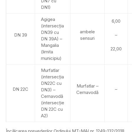
DN7 cu
DN1)
Agigea
6,00
(intersecția
ambele
DN39 cu
DN 39
–
sensuri
DN 39A) –
Mangalia
22,00
(limita
municipiu)
Murfatlar
(intersecția
DN22C cu
Murfatlar –
DN 22C
–
DN3) –
Cernavodă
Cernavodă
(intersecție
DN 22C cu
A2)
Încălcarea prevederilor Ordinului MT-MAI nr. 1249-132/2018