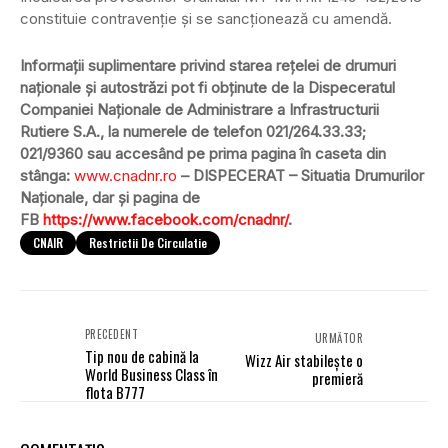
constituie contravenţie şi se sancţionează cu amendă.
Informaţii suplimentare privind starea reţelei de drumuri
naţionale și autostrăzi pot fi obţinute de la Dispeceratul
Companiei Naţionale de Administrare a Infrastructurii
Rutiere S.A., la numerele de telefon 021/264.33.33;
021/9360 sau accesând pe prima pagina în caseta din
stânga:
www.cnadnr.ro
– DISPECERAT – Situatia Drumurilor
Naţionale, dar și pagina de
FB
https://www.facebook.com/cnadnr/
.
CNAIR
Restrictii De Circulatie
PRECEDENT
URMĂTOR
Tip nou de cabină la
Wizz Air stabilește o
World Business Class în
premieră
flota B777