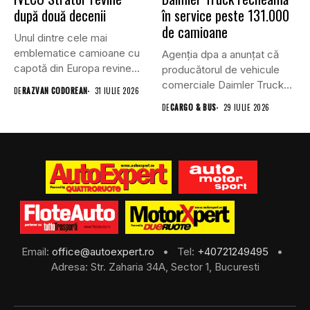
după două decenii
în service peste 131.000
de camioane
Unul dintre cele mai
emblematice camioane cu
Agenția dpa a anunțat că
capotă din Europa revine
producătorul de vehicule
în...
comerciale Daimler Truck
DE
RAZVAN CODOREAN
31 IULIE 2026
a...
DE
CARGO & BUS
29 IULIE 2026
Email:
office@autoexpert.ro
• Tel:
+40721249495
•
Adresa: Str. Zaharia 34A, Sector 1, Bucuresti