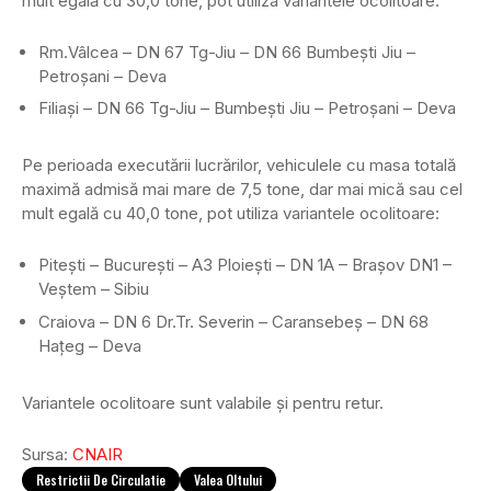
mult egală cu 30,0 tone, pot utiliza variantele ocolitoare:
Rm.Vâlcea – DN 67 Tg-Jiu – DN 66 Bumbești Jiu –
Petroșani – Deva
Filiași – DN 66 Tg-Jiu – Bumbești Jiu – Petroșani – Deva
Pe perioada executării lucrărilor, vehiculele cu masa totală
maximă admisă mai mare de 7,5 tone, dar mai mică sau cel
mult egală cu 40,0 tone, pot utiliza variantele ocolitoare:
Pitești – București – A3 Ploiești – DN 1A – Brașov DN1 –
Veștem – Sibiu
Craiova – DN 6 Dr.Tr. Severin – Caransebeș – DN 68
Hațeg – Deva
Variantele ocolitoare sunt valabile și pentru retur.
Sursa:
CNAIR
Restrictii De Circulatie
Valea Oltului