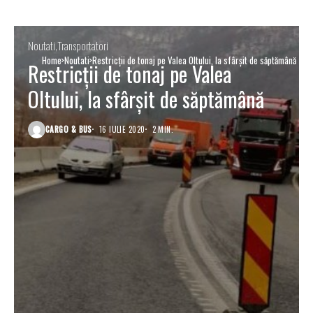
Noutati
Transportatori
Home
Noutati
Restricții de tonaj pe Valea Oltului, la sfârșit de săptămână
Restricții de tonaj pe Valea
Oltului, la sfârșit de săptămână
CARGO & BUS
16 IULIE 2020
2 MIN.