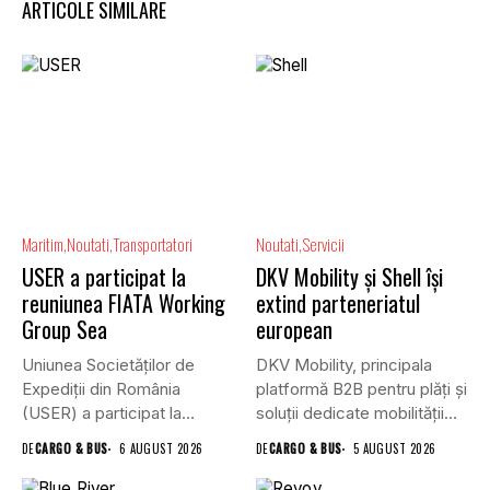
ARTICOLE SIMILARE
Maritim
Noutati
Transportatori
Noutati
Servicii
USER a participat la
DKV Mobility și Shell își
reuniunea FIATA Working
extind parteneriatul
Group Sea
european
Uniunea Societăților de
DKV Mobility, principala
Expediții din România
platformă B2B pentru plăți și
(USER) a participat la
soluții dedicate mobilității
reuniunea online...
rutiere,...
DE
CARGO & BUS
6 AUGUST 2026
DE
CARGO & BUS
5 AUGUST 2026