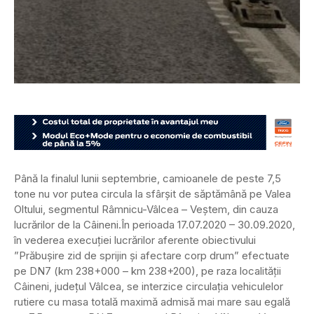
Până la finalul lunii septembrie, camioanele de peste 7,5
tone nu vor putea circula la sfârșit de săptămână pe Valea
Oltului, segmentul Râmnicu-Vâlcea – Veștem, din cauza
lucrărilor de la Câineni.
În perioada 17.07.2020 – 30.09.2020,
în vederea execuției lucrărilor aferente obiectivului
”Prăbușire zid de sprijin și afectare corp drum” efectuate
pe DN7 (km 238+000 – km 238+200), pe raza localității
Câineni, județul Vâlcea, se interzice circulația vehiculelor
rutiere cu masa totală maximă admisă mai mare sau egală