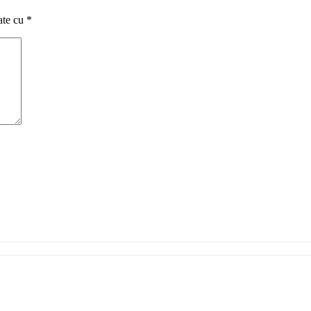
ate cu
*