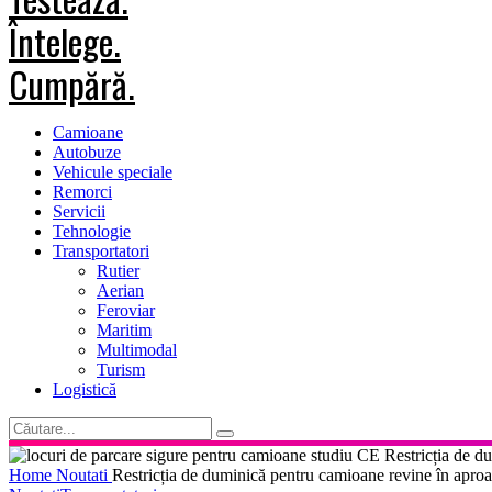
Camioane
Autobuze
Vehicule speciale
Remorci
Servicii
Tehnologie
Transportatori
Rutier
Aerian
Feroviar
Maritim
Multimodal
Turism
Logistică
Home
Noutati
Restricția de duminică pentru camioane revine în apro