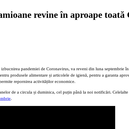
camioane revine în aproape toat
zbucnirea pandemiei de Coronavirus, va reveni din luna septembrie în a
entru produsele alimentare și articolele de igienă, pentru a garanta apro
permite repornirea activităților economice.
elor de a circula și duminica, cel puțin până la noi notificări. Celelalte
embrie
.