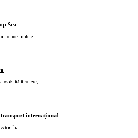
up Sea
reuniunea online...
an
mobilității rutiere,...
transport internațional
ctric în...