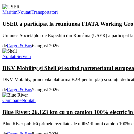
Maritim
Noutati
Transportatori
USER a participat la reuniunea FIATA Working Gro
Uniunea Societăților de Expediții din România (USER) a participat la 
de
Cargo & Bus
6 august 2026
Noutati
Servicii
DKV Mobility și Shell își extind parteneriatul europe
DKV Mobility, principala platformă B2B pentru plăți și soluții dedicate 
de
Cargo & Bus
5 august 2026
Camioane
Noutati
Blue River: 26.123 km cu un camion 100% electric în 
Blue River publică primele rezultate ale utilizării unui camion 100% ele
de
Cargo & Bus
5 august 2026