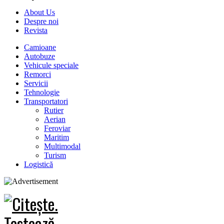
About Us
Despre noi
Revista
Camioane
Autobuze
Vehicule speciale
Remorci
Servicii
Tehnologie
Transportatori
Rutier
Aerian
Feroviar
Maritim
Multimodal
Turism
Logistică