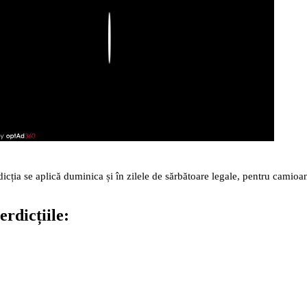
Play
rdicția se aplică duminica și în zilele de sărbătoare legale, pentru camioa
erdicțiile: