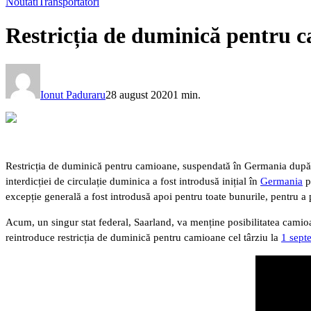
Noutati
Transportatori
Restricția de duminică pentru 
Ionut Paduraru
28 august 2020
1 min.
Restricția de duminică pentru camioane, suspendată în Germania după i
interdicției de circulație duminica a fost introdusă inițial în
Germania
p
excepție generală a fost introdusă apoi pentru toate bunurile, pentru a 
Acum, un singur stat federal, Saarland, va menține posibilitatea camioan
reintroduce restricția de duminică pentru camioane cel târziu la
1 sept