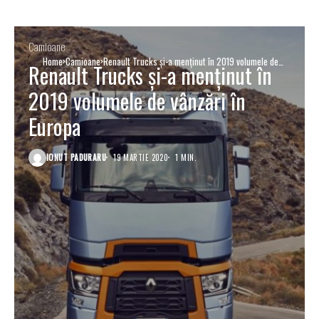
Camioane
Home
Camioane
Renault Trucks și-a menținut în 2019 volumele de
Renault Trucks și-a menținut în
vânzări în Europa
2019 volumele de vânzări în
Europa
IONUT PADURARU
19 MARTIE 2020
1 MIN.