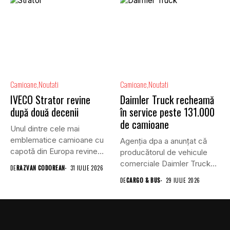
Camioane
Noutati
Camioane
Noutati
IVECO Strator revine
Daimler Truck recheamă
după două decenii
în service peste 131.000
de camioane
Unul dintre cele mai
emblematice camioane cu
Agenția dpa a anunțat că
capotă din Europa revine
producătorul de vehicule
în...
comerciale Daimler Truck
DE
RAZVAN CODOREAN
31 IULIE 2026
a...
DE
CARGO & BUS
29 IULIE 2026