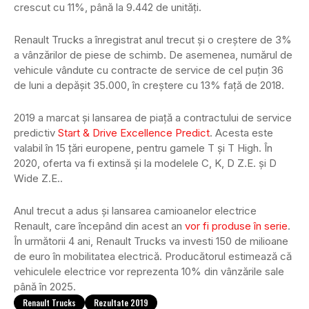
crescut cu 11%, până la 9.442 de unități.
Renault Trucks a înregistrat anul trecut și o creștere de 3%
a vânzărilor de piese de schimb. De asemenea, numărul de
vehicule vândute cu contracte de service de cel puțin 36
de luni a depășit 35.000, în creștere cu 13% față de 2018.
2019 a marcat și lansarea de piață a contractului de service
predictiv
Start & Drive Excellence Predict
. Acesta este
valabil în 15 țări europene, pentru gamele T și T High. În
2020, oferta va fi extinsă și la modelele C, K, D Z.E. și D
Wide Z.E..
Anul trecut a adus și lansarea camioanelor electrice
Renault, care începând din acest an
vor fi produse în serie
.
În următorii 4 ani, Renault Trucks va investi 150 de milioane
de euro în mobilitatea electrică. Producătorul estimează că
vehiculele electrice vor reprezenta 10% din vânzările sale
până în 2025.
Renault Trucks
Rezultate 2019