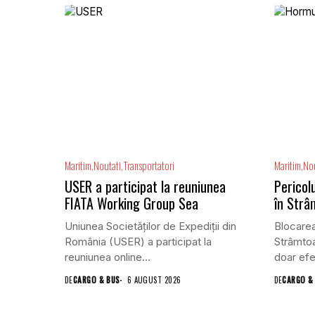
Maritim
Noutati
Transportatori
Maritim
Nou
USER a participat la reuniunea
Pericolu
FIATA Working Group Sea
în Str
Uniunea Societăților de Expediții din
Blocarea
România (USER) a participat la
Strâmto
reuniunea online...
doar efe
DE
CARGO & BUS
6 AUGUST 2026
DE
CARGO &