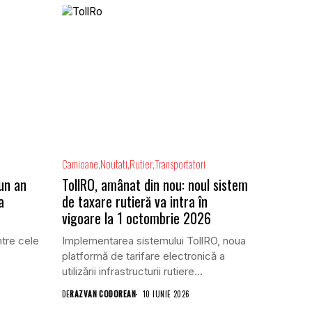
Camioane
Noutati
Rutier
Transportatori
 un an
TollRO, amânat din nou: noul sistem
a
de taxare rutieră va intra în
vigoare la 1 octombrie 2026
ntre cele
Implementarea sistemului TollRO, noua
platformă de tarifare electronică a
utilizării infrastructurii rutiere...
DE
RAZVAN CODOREAN
10 IUNIE 2026