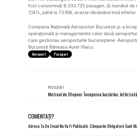
fost consemnaţi 8.333.725 pasageri. Şi numărul de 
7,14%, până la 73.168, acesta rămânând însă inferior 
Compania Naţională Aeroporturi Bucureşti şi-a începu
operaţională şi managementul celor două aeroporturi a
care gestionau aeroporturile bucureştene: Aeroportul
Bucureşti Băneasa Aurel Vlaicu.
Aeroport
Pasageri
PRECEDENT
Metroul de Otopeni: Începerea lucrărilor, întârziat
COMENTAȚI?
Adresa Ta De Email Nu Va Fi Publicată.
Câmpurile Obligatorii Sunt 