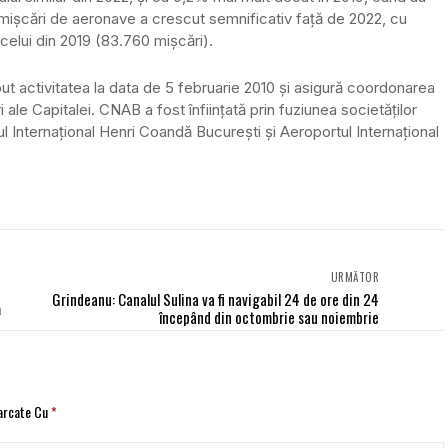
mişcări de aeronave a crescut semnificativ faţă de 2022, cu
celui din 2019 (83.760 mişcări).
t activitatea la data de 5 februarie 2010 şi asigură coordonarea
le Capitalei. CNAB a fost înfiinţată prin fuziunea societăţilor
 Internaţional Henri Coandă Bucureşti şi Aeroportul Internaţional
URMĂTOR
Grindeanu: Canalul Sulina va fi navigabil 24 de ore din 24
ă
începând din octombrie sau noiembrie
Marcate Cu
*