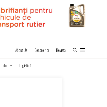
About Us
Despre Noi
Revista
rtatori
Logistică