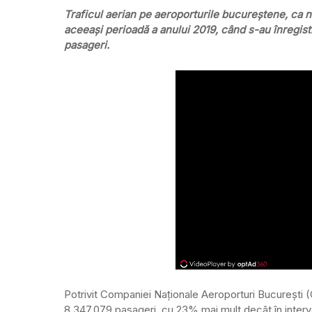
Traficul aerian pe aeroporturile bucureştene, ca nu
aceeaşi perioadă a anului 2019, când s-au înregistr
pasageri.
Potrivit Companiei Naţionale Aeroporturi Bucureşti (CN
8.347.079 pasageri, cu 23% mai mult decât în interva