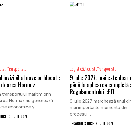
tati
Transportatori
Logistică
Noutati
Transportatori
l invizibil al navelor blocate
9 iulie 2027: mai este doar
âmtoarea Hormuz
până la aplicarea completă 
Regulamentului eFTI
 transportului maritim prin
area Hormuz nu generează
9 iulie 2027 marchează unul di
cte economice și...
mai importante momente din
procesul...
 BUS
31 IULIE 2026
DE
CARGO & BUS
9 IULIE 2026