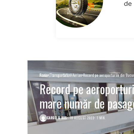
Aerian
Transportatori
Home
Transportatori
Aerian
Record pe aeroporturile din Bucur
Record pe aeroporturi
mare număr de pasager
CARGO & BUS
19 AUGUST 2023
1 MIN.