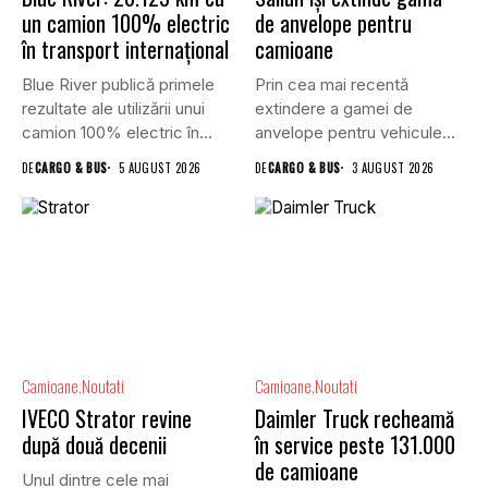
un camion 100% electric
de anvelope pentru
în transport internațional
camioane
Blue River publică primele
Prin cea mai recentă
rezultate ale utilizării unui
extindere a gamei de
camion 100% electric în...
anvelope pentru vehicule
comerciale,...
DE
CARGO & BUS
5 AUGUST 2026
DE
CARGO & BUS
3 AUGUST 2026
Camioane
Noutati
Camioane
Noutati
IVECO Strator revine
Daimler Truck recheamă
după două decenii
în service peste 131.000
de camioane
Unul dintre cele mai