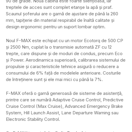
90 de grade. Noua cabină este foarte silențioasă, iar
treptele de acces sunt complet etanșe la apă și praf.
Scaunul șoferului are o gamă de ajustare de până la 260
mm, tapițerie din material respirabil de înaltă calitate și
design ergonomic pentru un suport lombar optim.
Noul F-MAX este echipat cu un motor Ecotorq de 500 CP
și 2500 Nm, cuplat la o transmisie automată ZF cu 12
trepte, care dispune și de moduri de condus, precum Eco
și Power. Aerodinamica superioară, calibrarea sistemului de
propulsie și caracteristicile tehnice asigură o reducere a
consumului de 6% față de modelele anterioare. Costurile
de întreținere sunt și ele mai mici cu până la 7%.
F-MAX oferă o gamă generoasă de sisteme de asistență,
printre care se numără Adaptive Cruise Control, Predictive
Cruise Control (Max Cruise), Advanced Emergency Brake
System, Hill Launch Assist, Lane Departure Warning sau
Electronic Stability Control.