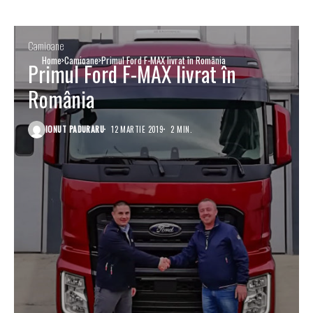
Camioane
Home
Camioane
Primul Ford F-MAX livrat în România
Primul Ford F-MAX livrat în
România
IONUT PADURARU
12 MARTIE 2019
2 MIN.