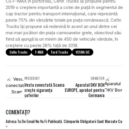
Cu F-MAX in portofoliu, Cefin Trucks își propune pentru
2019 o creștere importantă a cotei de piață în segmentul de
cap tractor pentru transport internațional, care reprezintă
peste 75% din vânzările totale pe piața românească. Cefin
Trucks își propune să redevină în acest an unul dintre cei
mai mari jucători din piața camioanelor grele, obiectivul său
fiind să ajungă la un minim de 450 de vehicule vândute, în
creștere cu peste 28% față de 2018.
Cefin Trucks
F-MAX
Ford Trucks
VESNA GC
PRECEDENT
URMĂTOR
Vesta conectată Scania
Aparatul DKV BOX
crește siguranța
EUROPE, aprobat pentru
șoferilor
Germania
COMENTAȚI?
Adresa Ta De Email Nu Va Fi Publicată.
Câmpurile Obligatorii Sunt Marcate Cu
*