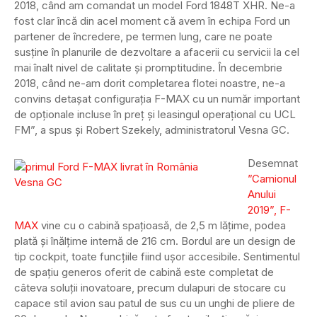
2018, când am comandat un model Ford 1848T XHR. Ne-a
fost clar încă din acel moment că avem în echipa Ford un
partener de încredere, pe termen lung, care ne poate
susține în planurile de dezvoltare a afacerii cu servicii la cel
mai înalt nivel de calitate și promptitudine. În decembrie
2018, când ne-am dorit completarea flotei noastre, ne-a
convins detașat configurația F-MAX cu un număr important
de opționale incluse în preț și leasingul operațional cu UCL
FM”, a spus și Robert Szekely, administratorul Vesna GC.
Desemnat
”Camionul
Anului
2019”, F-
MAX
vine cu o cabină spațioasă, de 2,5 m lățime, podea
plată și înălțime internă de 216 cm. Bordul are un design de
tip cockpit, toate funcțiile fiind ușor accesibile. Sentimentul
de spațiu generos oferit de cabină este completat de
câteva soluții inovatoare, precum dulapuri de stocare cu
capace stil avion sau patul de sus cu un unghi de pliere de