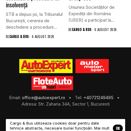
insolvență
Uniunea Societăților de
Expediții din România
STB a depus joi, la Tribunalul
(USER) a participat la
Bucureşti, cererea de
reuniunea online...
deschidere a procedurii...
DE
CARGO & BUS
6 AUGUST 2026
DE
CARGO & BUS
6 AUGUST 2026
Email:
office@autoexpert.ro
• Tel:
+40721249495
•
Adresa: Str. Zaharia 34A, Sector 1, Bucuresti
Cargo & Bus utilizeaza cookies doar pentru date
OK
tehnice abstracte, necesare bunei funcțioări. Mai mult
©2026 Cargo & Bus