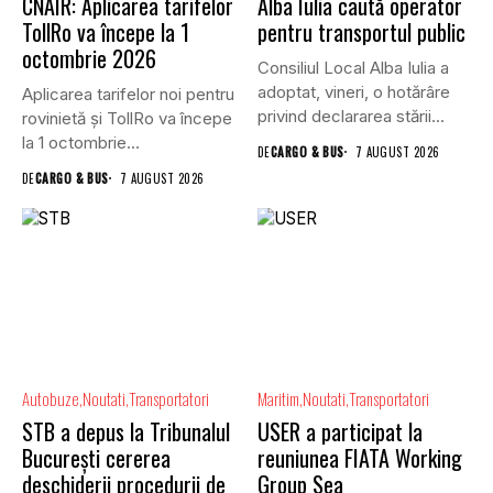
CNAIR: Aplicarea tarifelor
Alba Iulia caută operator
TollRo va începe la 1
pentru transportul public
octombrie 2026
Consiliul Local Alba Iulia a
adoptat, vineri, o hotărâre
Aplicarea tarifelor noi pentru
privind declararea stării...
rovinietă și TollRo va începe
la 1 octombrie...
DE
CARGO & BUS
7 AUGUST 2026
DE
CARGO & BUS
7 AUGUST 2026
Autobuze
Noutati
Transportatori
Maritim
Noutati
Transportatori
STB a depus la Tribunalul
USER a participat la
București cererea
reuniunea FIATA Working
deschiderii procedurii de
Group Sea