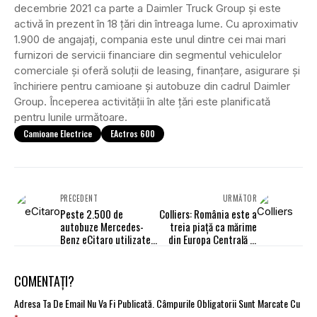
decembrie 2021 ca parte a Daimler Truck Group și este
activă în prezent în 18 țări din întreaga lume. Cu aproximativ
1.900 de angajați, compania este unul dintre cei mai mari
furnizori de servicii financiare din segmentul vehiculelor
comerciale și oferă soluții de leasing, finanțare, asigurare și
închiriere pentru camioane și autobuze din cadrul Daimler
Group. Începerea activității în alte țări este planificată
pentru lunile următoare.
Camioane Electrice
EActros 600
PRECEDENT
URMĂTOR
Peste 2.500 de
Colliers: România este a
autobuze Mercedes-
treia piaţă ca mărime
Benz eCitaro utilizate
din Europa Centrală şi
de companiile europene
de Est pe piaţa spaţiilor
de transport
industriale şi logistice
COMENTAȚI?
Adresa Ta De Email Nu Va Fi Publicată.
Câmpurile Obligatorii Sunt Marcate Cu