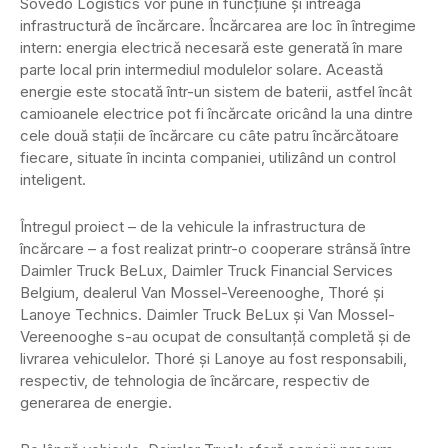
Sovedo Logistics vor pune în funcțiune și întreaga
infrastructură de încărcare. Încărcarea are loc în întregime
intern: energia electrică necesară este generată în mare
parte local prin intermediul modulelor solare. Această
energie este stocată într-un sistem de baterii, astfel încât
camioanele electrice pot fi încărcate oricând la una dintre
cele două stații de încărcare cu câte patru încărcătoare
fiecare, situate în incinta companiei, utilizând un control
inteligent.
Întregul proiect – de la vehicule la infrastructura de
încărcare – a fost realizat printr-o cooperare strânsă între
Daimler Truck BeLux, Daimler Truck Financial Services
Belgium, dealerul Van Mossel-Vereenooghe, Thoré și
Lanoye Technics. Daimler Truck BeLux și Van Mossel-
Vereenooghe s-au ocupat de consultanță completă și de
livrarea vehiculelor. Thoré și Lanoye au fost responsabili,
respectiv, de tehnologia de încărcare, respectiv de
generarea de energie.