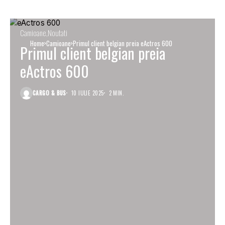
Camioane
Noutati
Home
Camioane
Primul client belgian preia eActros 600
Primul client belgian preia
eActros 600
CARGO & BUS
10 IULIE 2025
2 MIN.