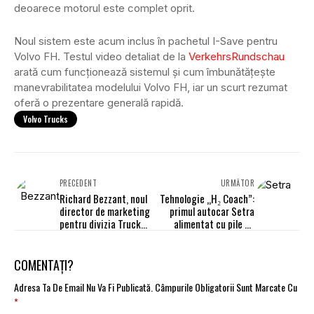
deoarece motorul este complet oprit.
Noul sistem este acum inclus în pachetul I-Save pentru
Volvo FH. Testul video detaliat de la
VerkehrsRundschau
arată cum funcționează sistemul și cum îmbunătățește
manevrabilitatea modelului Volvo FH, iar un scurt rezumat
oferă o prezentare generală rapidă.
Volvo Trucks
PRECEDENT
URMĂTOR
Richard Bezzant, noul
Tehnologie „H₂ Coach”:
director de marketing
primul autocar Setra
pentru divizia Truck
alimentat cu pile de
and Bus a Hankook în
combustie
Europa
COMENTAȚI?
Adresa Ta De Email Nu Va Fi Publicată.
Câmpurile Obligatorii Sunt Marcate Cu
*