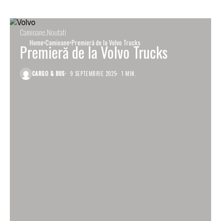
Camioane
Noutati
Home
Camioane
Premieră de la Volvo Trucks
Premieră de la Volvo Trucks
CARGO & BUS
9 SEPTEMBRIE 2025
1 MIN.