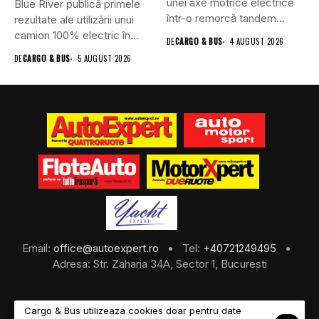
unei axe motrice electrice
Blue River publică primele
într-o remorcă tandem...
rezultate ale utilizării unui
camion 100% electric în...
DE
CARGO & BUS
4 AUGUST 2026
DE
CARGO & BUS
5 AUGUST 2026
Email:
office@autoexpert.ro
• Tel:
+40721249495
•
Adresa: Str. Zaharia 34A, Sector 1, Bucuresti
Cargo & Bus utilizeaza cookies doar pentru date