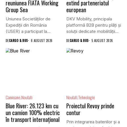
reuniunea FIATA Working
extind parteneriatul
Group Sea
european
Uniunea Societăților de
DKV Mobility, principala
Expediții din România
platformă B2B pentru plăți și
(USER) a participat la
soluții dedicate mobilității
reuniunea online...
rutiere,...
DE
CARGO & BUS
6 AUGUST 2026
DE
CARGO & BUS
5 AUGUST 2026
Camioane
Noutati
Noutati
Tehnologie
Blue River: 26.123 km cu
Proiectul Revoy prinde
un camion 100% electric
contur
în transport internațional
Prin integrarea bateriilor și a