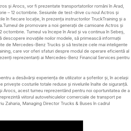
și Arocs, vor fi prezentate transportatorilor români în Arad,
ie – 12 octombrie. Sesiunile de test-drive cu noul Actros și
e în fiecare locație, în prezența instructorilor TruckTraining și a
a.
Turneul de promovare a noii generații de camioane Actros și
2 octombrie. Turneul va începe în Arad și va continua în Sebeș,
să descopere inovațiile noilor modele, să primească informații
rite de Mercedes-Benz Trucks și să testeze cele mai inteligente
ining, care vor oferi sfaturi despre modul de operare eficientă al
 prezenți reprezentanți ai Mercedes-Benz Financial Services pentru
ntru a desăvârși experiența de utilizator a șoferilor și, în același
e privește costurile totale reduse și nivelurile înalte de siguranță.
i Arocs, acest turneu reprezentând pentru noi oportunitatea de a
reprezintă viitorul autovehiculelor comerciale de transport pe
leriu Zaharia, Managing Director Trucks & Buses în cadrul