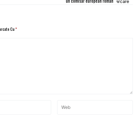
un comisar european român
Marcate Cu
*