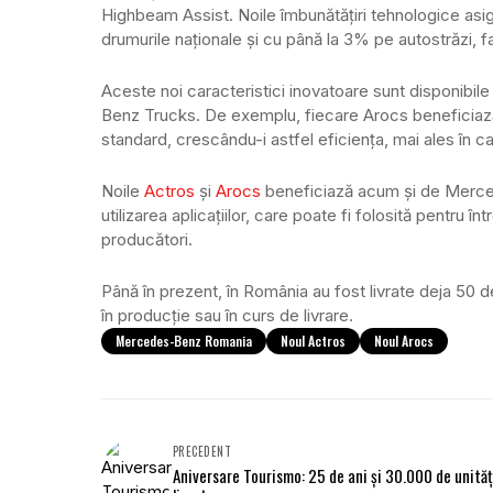
Highbeam Assist. Noile îmbunătățiri tehnologice as
drumurile naționale și cu până la 3% pe autostrăzi,
Aceste noi caracteristici inovatoare sunt disponibil
Benz Trucks. De exemplu, fiecare Arocs beneficiază
standard, crescându-i astfel eficiența, mai ales în caz
Noile
Actros
și
Arocs
beneficiază acum și de Merce
utilizarea aplicațiilor, care poate fi folosită pentru în
producători.
Până în prezent, în România au fost livrate deja 50 d
în producție sau în curs de livrare.
Mercedes-Benz Romania
Noul Actros
Noul Arocs
PRECEDENT
Aniversare Tourismo: 25 de ani și 30.000 de unităț