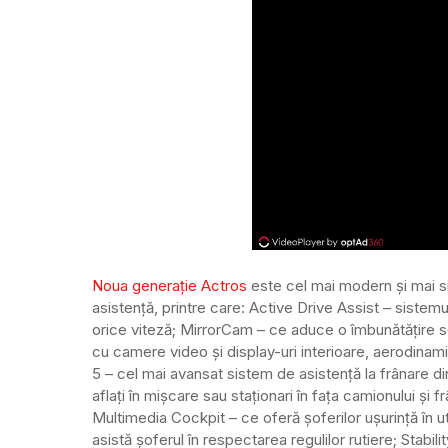
Noua generaţie Actros
este cel mai modern și mai 
asistență, printre care: Active Drive Assist – sistem
orice viteză; MirrorCam – ce aduce o îmbunătățire semn
cu camere video și display-uri interioare, aerodinam
5 – cel mai avansat sistem de asistență la frânare di
aflați în mișcare sau staționari în fața camionului și
Multimedia Cockpit – ce oferă șoferilor ușurință în util
asistă șoferul în respectarea regulilor rutiere; Stabi