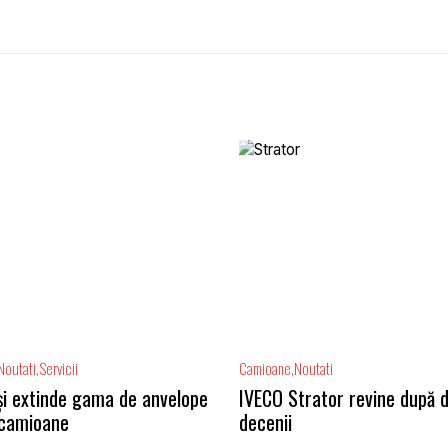
Noutati
Servicii
Camioane
Noutati
își extinde gama de anvelope
IVECO Strator revine după 
 camioane
decenii