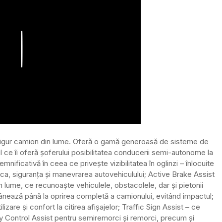
Play
sigur camion din lume. Oferă o gamă generoasă de sisteme de
ul ce îi oferă șoferului posibilitatea conducerii semi-autonome la
ificativă în ceea ce privește vizibilitatea în oglinzi – înlocuite
ica, siguranța și manevrarea autovehiculului; Active Brake Assist
n lume, ce recunoaște vehiculele, obstacolele, dar și pietonii
 frânează până la oprirea completă a camionului, evitând impactul;
izare și confort la citirea afișajelor; Traffic Sign Assist – ce
lity Control Assist pentru semiremorci și remorci, precum și