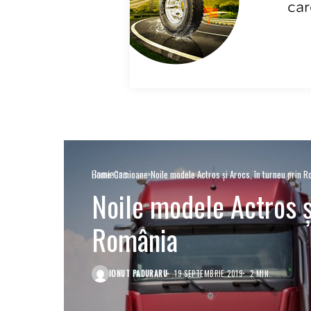
Camioane
Home
Camioane
Noile modele Actros și Arocs, în turneu prin 
Noile modele Actros și
România
IONUT PADURARU
19 SEPTEMBRIE 2019
2 MIN.