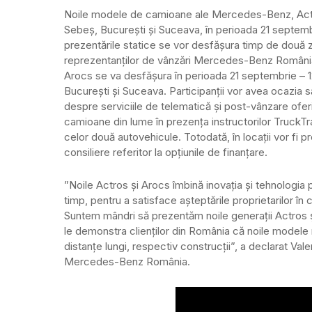
Noile modele de camioane ale Mercedes-Benz, Actros 
Sebeș, București și Suceava, în perioada 21 septembr
prezentările statice se vor desfășura timp de două zil
reprezentanților de vânzări Mercedes-Benz Români
Arocs se va desfășura în perioada 21 septembrie – 1
București și Suceava. Participanții vor avea ocazia 
despre serviciile de telematică și post-vânzare ofe
camioane din lume în prezența instructorilor TruckTra
celor două autovehicule. Totodată, în locații vor fi
consiliere referitor la opțiunile de finanțare.
”Noile Actros și Arocs îmbină inovația și tehnologia pe
timp, pentru a satisface așteptările proprietarilor în c
Suntem mândri să prezentăm noile generații Actros ș
le demonstra clienților din România că noile modele 
distanțe lungi, respectiv construcții”, a declarat Va
Mercedes-Benz România.