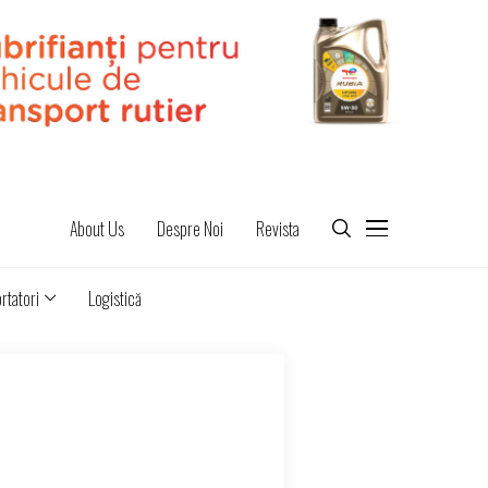
About Us
Despre Noi
Revista
rtatori
Logistică