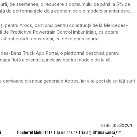
igură, de asemenea, o reducere a consumului de până la 5% pe
 față de performanțele deja economice ale modelelor anterioare.
e și pentru Arocs, camionul pentru construcții de la Mercedes-
 de Predictive Powertrain Control îmbunătățit, ca dotare
ul traficului în construcţii, cu dese opriri scurte.
des-Benz Truck App Portal, o platformă deschisă pentru
treaga flotă a clientului, inclusiv pentru modele de la alți
e camioane din noua generație Actros, iar alte zeci de unități sunt
URMĂTOR
i
Pachetul Mobilitate 1, la un pas de trialog. Ultima șansă,