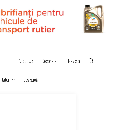
About Us
Despre Noi
Revista
rtatori
Logistică