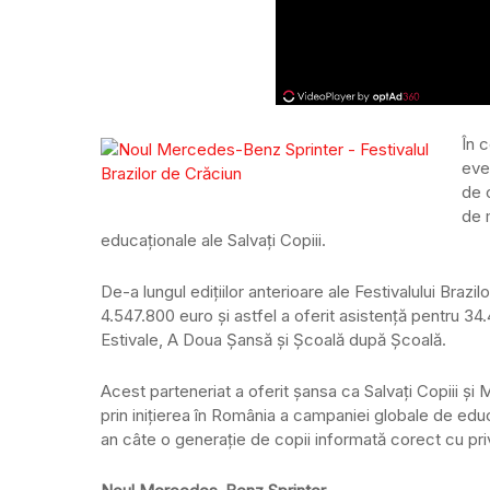
În c
eve
de 
de 
educaționale ale Salvați Copiii.
De-a lungul edițiilor anterioare ale Festivalului Brazil
4.547.800 euro și astfel a oferit asistență pentru 34
Estivale, A Doua Șansă și Școală după Școală.
Acest parteneriat a oferit șansa ca Salvați Copiii ș
prin inițierea în România a campaniei globale de educ
an câte o generație de copii informată corect cu privi