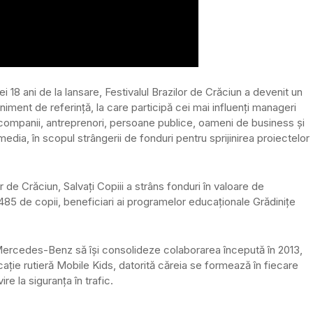
ei 18 ani de la lansare, Festivalul Brazilor de Crăciun a devenit un
niment de referință, la care participă cei mai influenți manageri
companii, antreprenori, persoane publice, oameni de business și
media, în scopul strângerii de fonduri pentru sprijinirea proiectelor
or de Crăciun, Salvați Copiii a strâns fonduri în valoare de
.485 de copii, beneficiari ai programelor educaționale Grădinițe
i Mercedes-Benz să își consolideze colaborarea începută în 2013,
ație rutieră Mobile Kids, datorită căreia se formează în fiecare
re la siguranța în trafic.