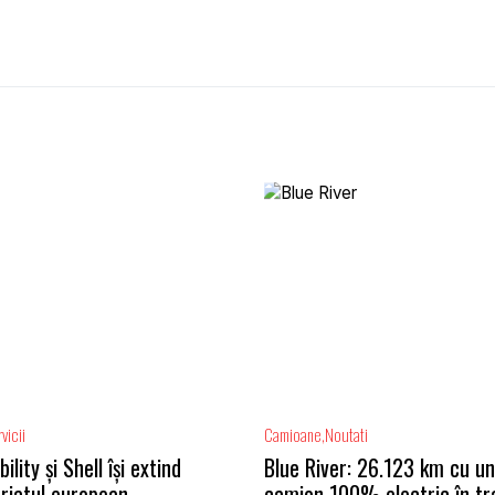
vicii
Camioane
Noutati
lity și Shell își extind
Blue River: 26.123 km cu un
riatul european
camion 100% electric în tr