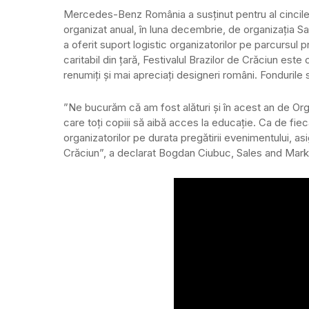
Mercedes-Benz România a susținut pentru al cincilea
organizat anual, în luna decembrie, de organizația Sal
a oferit suport logistic organizatorilor pe parcursul p
caritabil din țară, Festivalul Brazilor de Crăciun este 
renumiți și mai apreciați designeri români. Fondurile 
”Ne bucurăm că am fost alături și în acest an de Organ
care toți copiii să aibă acces la educație. Ca de fiec
organizatorilor pe durata pregătirii evenimentului, asi
Crăciun”, a declarat Bogdan Ciubuc, Sales and Ma