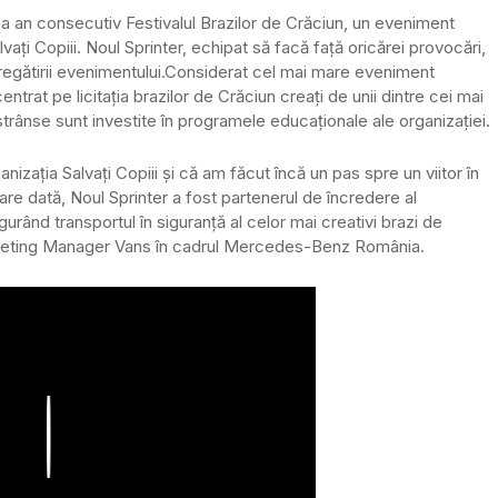
 an consecutiv Festivalul Brazilor de Crăciun, un eveniment
vați Copiii. Noul Sprinter, echipat să facă față oricărei provocări,
regătirii evenimentului.
Considerat cel mai mare eveniment
centrat pe licitația brazilor de Crăciun creați de unii dintre cei mai
strânse sunt investite în programele educaționale ale organizației.
izația Salvați Copiii și că am făcut încă un pas spre un viitor în
are dată, Noul Sprinter a fost partenerul de încredere al
gurând transportul în siguranță al celor mai creativi brazi de
rketing Manager Vans în cadrul Mercedes-Benz România.
Play