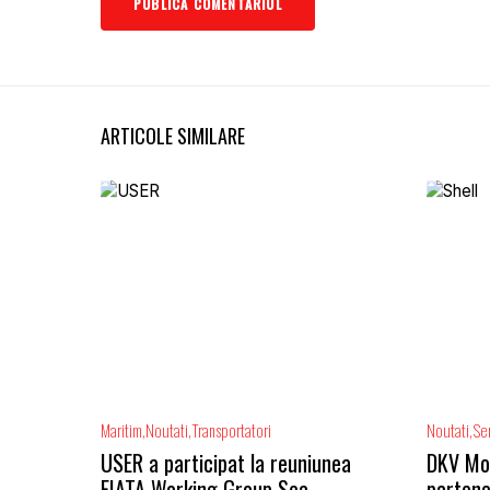
ARTICOLE SIMILARE
Maritim
Noutati
Transportatori
Noutati
Ser
USER a participat la reuniunea
DKV Mobi
FIATA Working Group Sea
partene