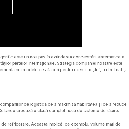
Play
igorific este un nou pas în extinderea concentrării sistematice a
ităților piețelor internaționale. Strategia companiei noastre este
plementa noi modele de afaceri pentru clienții noștri“, a declarat și
companiilor de logistică de a maximiza fiabilitatea și de a reduce
c, Celsineo creează o clasă complet nouă de sisteme de răcire.
ral de refrigerare. Aceasta implică, de exemplu, volume mari de