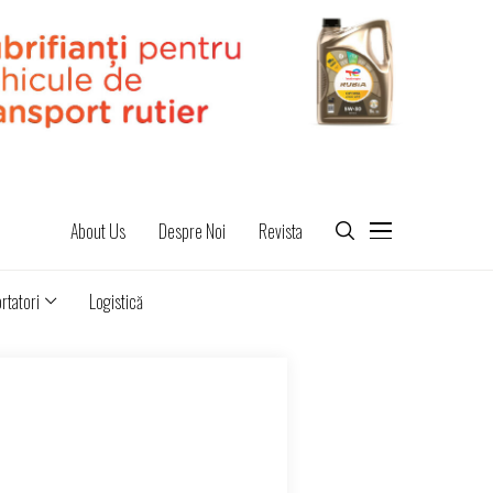
About Us
Despre Noi
Revista
rtatori
Logistică