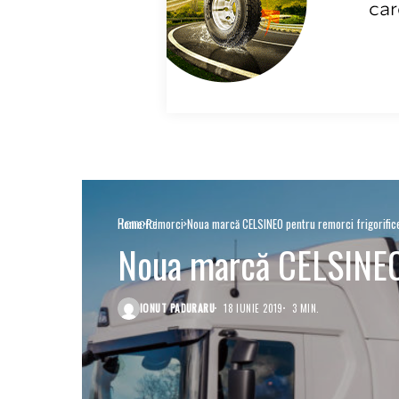
Remorci
Home
Remorci
Noua marcă CELSINEO pentru remorci frigorific
Noua marcă CELSINEO 
IONUT PADURARU
18 IUNIE 2019
3 MIN.