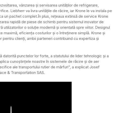
voltarea, vânzarea și servisarea unităților de refrigerare,
e. Liebherr va livra unitățile de răcire, iar Krone le va instala pe
or ca un pachet complet.
În plus, rețeaua extinsă de service Krone
nizarea rapidă de piese de schimb pentru sistemul inovator de
utilizatorilor o soluție modernă și orientată spre viitor. Designul
 maximă, eficiența costurilor și o întreținere simplă. Krone și
pentru clienți, ambii parteneri contribuind cu expertiza și
torită punctelor lor forte, a statutului de lider tehnologic și a
aplica cunoștințele noastre în sistemele de răcire și de aer
ecifice ale transportului rutier de mărfuri“, a explicat Josef
pace & Transportation SAS.