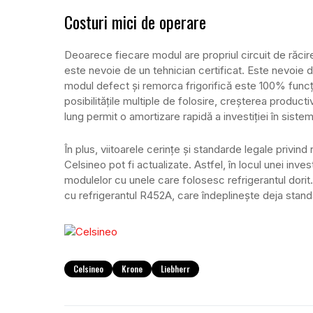
Costuri mici de operare
Deoarece fiecare modul are propriul circuit de răcir
este nevoie de un tehnician certificat. Este nevoie d
modul defect și remorca frigorifică este 100% funcțion
posibilitățile multiple de folosire, creșterea product
lung permit o amortizare rapidă a investiției în sistem
În plus, viitoarele cerințe și standarde legale privin
Celsineo pot fi actualizate. Astfel, în locul unei inves
modulelor cu unele care folosesc refrigerantul dorit
cu refrigerantul R452A, care îndeplinește deja standa
Celsineo
Krone
Liebherr