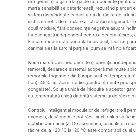
refrigerant și o gamă largă de componente pentru co
marfa sensibilă se deteriorează, rezultând pierder
sistem răspândește capacitatea de răcire de-a lungul 
închis ermetic de circulare a lichidului refrigerant.
două module, fără consecințe negative asupra încăr
funcționează independent pentru a genera răcirea, es
Fiecare modul este controlat individual, fapt ce gar
dar mai ales la sarcini parțiale, cum se întâmplă foar
Noua marcă Celsineo permite și operațiuni independ
remorcii, deoarece sistemul acoperă mai multe aplic
remorcile frigorifice din Europa sunt cu temperatur
flori), 45% cu răcire medie (pentru alimente proaspe
congelate). Soluția unică de înlocuire a acestor ga
cu temperatură unică datorită sistemului de răcire m
Controlul inteligent al modulelor de refrigerare îi p
exemplu, două module pot răci, iar al treilea să fie 
stabil în permanență. De asemenea, bunurile din spaț
răcire de la +20 °C la -20 °C este comparabil cu al un