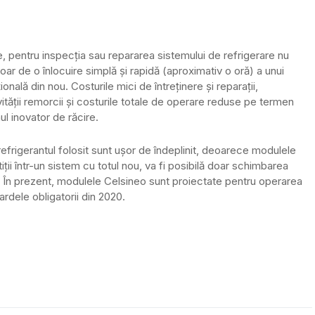
e, pentru inspecția sau repararea sistemului de refrigerare nu
oar de o înlocuire simplă și rapidă (aproximativ o oră) a unui
ală din nou. Costurile mici de întreținere și reparații,
ivității remorcii și costurile totale de operare reduse pe termen
ul inovator de răcire.
d refrigerantul folosit sunt ușor de îndeplinit, deoarece modulele
tiții într-un sistem cu totul nou, va fi posibilă doar schimbarea
. În prezent, modulele Celsineo sunt proiectate pentru operarea
rdele obligatorii din 2020.