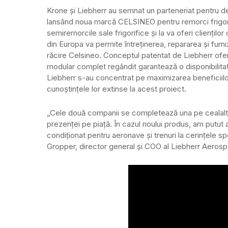
Krone și Liebherr au semnat un parteneriat pentru dez
lansând noua marcă CELSINEO pentru remorci frigorific
semiremorcile sale frigorifice și la va oferi cliențil
din Europa va permite întreținerea, repararea și fur
răcire Celsineo. Conceptul patentat de Liebherr oferă 
modular complet regândit garantează o disponibilitate
Liebherr s-au concentrat pe maximizarea beneficiilor 
cunoștințele lor extinse la acest proiect.
„Cele două companii se completează una pe cealaltă da
prezenței pe piață. În cazul noului produs, am putut 
condiționat pentru aeronave și trenuri la cerințele sp
Gropper, director general și COO al Liebherr Aeros