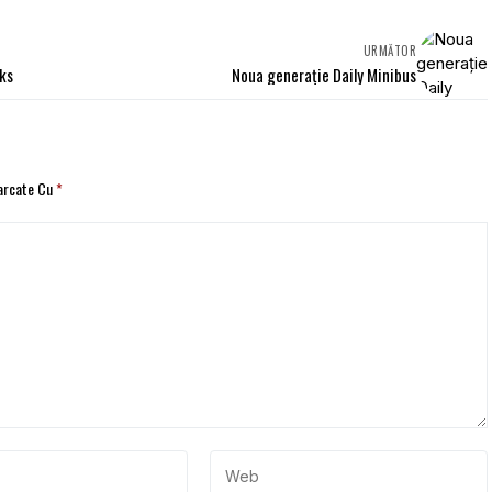
URMĂTOR
cks
Noua generație Daily Minibus
Marcate Cu
*