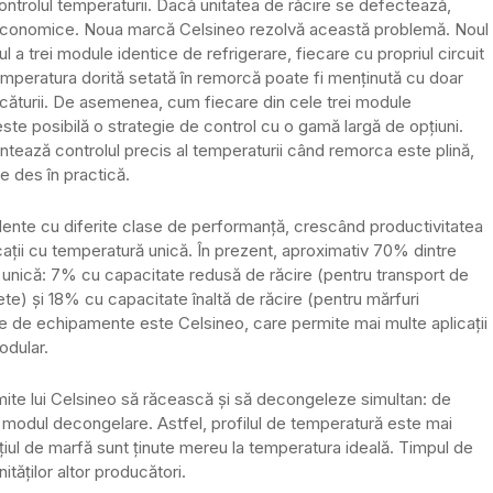
ntrolul temperaturii. Dacă unitatea de răcire se defectează,
i economice. Noua marcă Celsineo rezolvă această problemă. Noul
a trei module identice de refrigerare, fiecare cu propriul circuit
 Temperatura dorită setată în remorcă poate fi menținută cu doar
căturii. De asemenea, cum fiecare din cele trei module
te posibilă o strategie de control cu o gamă largă de opțiuni.
antează controlul precis al temperaturii când remorca este plină,
te des în practică.
ente cu diferite clase de performanță, crescând productivitatea
ații cu temperatură unică. În prezent, aproximativ 70% dintre
ă unică: 7% cu capacitate redusă de răcire (pentru transport de
te) și 18% cu capacitate înaltă de răcire (pentru mărfuri
me de echipamente este Celsineo, care permite mai multe aplicații
odular.
ermite lui Celsineo să răcească și să decongeleze simultan: de
în modul decongelare. Astfel, profilul de temperatură este mai
iul de marfă sunt ținute mereu la temperatura ideală. Timpul de
ităților altor producători.