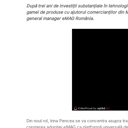
După trei ani de investiții substanțiale în tehnolog
gamei de produse cu ajutorul comercianților din 
general manager eMAG România.
Din noul rol, Irina Pencea se va concentra asupra tradu
creșterea adopției eMAG ca platformă universală d