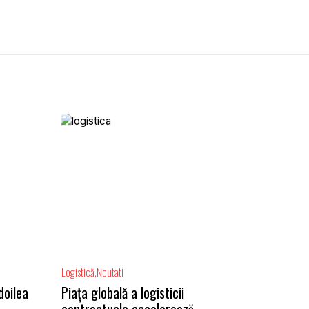
Logistică
Noutati
doilea
Piața globală a logisticii