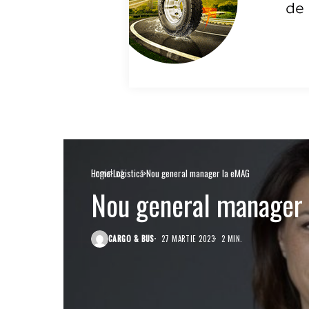
Logistică
Home
Logistică
Nou general manager la eMAG
Nou general manager
CARGO & BUS
27 MARTIE 2023
2 MIN.