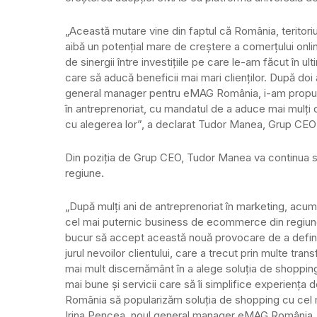
„Această mutare vine din faptul că România, teritori
aibă un potențial mare de creștere a comerțului onl
de sinergii între investițiile pe care le-am făcut în ul
care să aducă beneficii mai mari clienților. După doi a
general manager pentru eMAG România, i-am propus Ir
în antreprenoriat, cu mandatul de a aduce mai mulți 
cu alegerea lor”, a declarat Tudor Manea, Grup CE
Din poziția de Grup CEO, Tudor Manea va continua 
regiune.
„După mulți ani de antreprenoriat în marketing, acu
cel mai puternic business de ecommerce din regiune, 
bucur să accept această nouă provocare de a defini ș
jurul nevoilor clientului, care a trecut prin multe trans
mai mult discernământ în a alege soluția de shopping 
mai bune și servicii care să îi simplifice experiența 
România să popularizăm soluția de shopping cu cel m
Irina Pencea, noul general manager eMAG România.