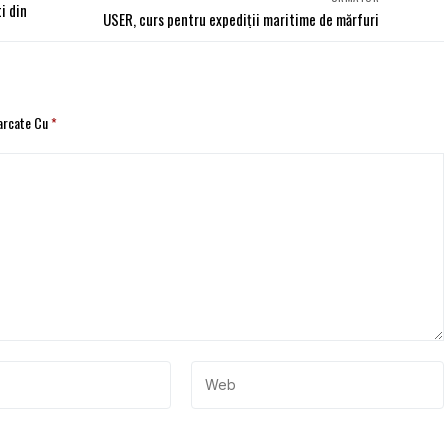
i din
USER, curs pentru expediții maritime de mărfuri
Marcate Cu
*