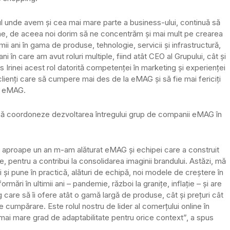
ul unde avem și cea mai mare parte a business-ului, continuă să
ine, de aceea noi dorim să ne concentrăm și mai mult pe crearea
timii ani în gama de produse, tehnologie, servicii și infrastructură,
ni în care am avut roluri multiple, fiind atât CEO al Grupului, cât și
inei acest rol datorită competenței în marketing și experienței
clienți care să cumpere mai des de la eMAG și să fie mai fericiți
O eMAG.
să coordoneze dezvoltarea întregului grup de companii eMAG în
m aproape un an m-am alăturat eMAG și echipei care a construit
pentru a contribui la consolidarea imaginii brandului. Astăzi, mă
i pune în practică, alături de echipă, noi modele de creștere în
formări în ultimii ani – pandemie, război la granițe, inflație – și are
care să îi ofere atât o gamă largă de produse, cât și prețuri cât
de cumpărare. Este rolul nostru de lider al comerțului online în
ai mare grad de adaptabilitate pentru orice context”, a spus