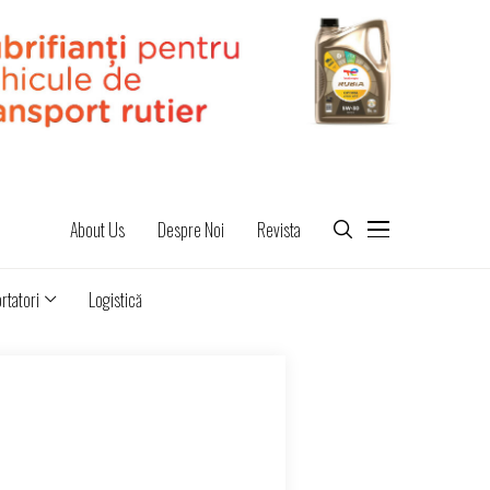
About Us
Despre Noi
Revista
rtatori
Logistică