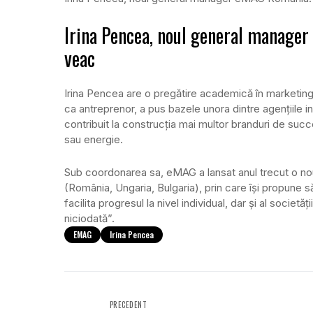
Irina Pencea, noul general manager
veac
Irina Pencea are o pregătire academică în marketing 
ca antreprenor, a pus bazele unora dintre agențiile 
contribuit la construcția mai multor branduri de suc
sau energie.
Sub coordonarea sa, eMAG a lansat anul trecut o nou
(România, Ungaria, Bulgaria), prin care își propune 
facilita progresul la nivel individual, dar și al socie
niciodată”.
EMAG
Irina Pencea
PRECEDENT