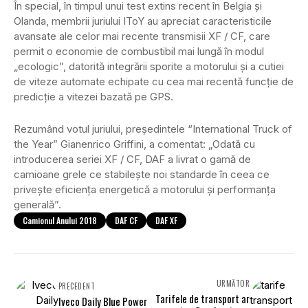
În special, în timpul unui test extins recent în Belgia și
Olanda, membrii juriului IToY au apreciat caracteristicile
avansate ale celor mai recente transmisii XF / CF, care
permit o economie de combustibil mai lungă în modul
„ecologic”, datorită integrării sporite a motorului și a cutiei
de viteze automate echipate cu cea mai recentă funcție de
predicție a vitezei bazată pe GPS.
Rezumând votul juriului, președintele “International Truck of
the Year” Gianenrico Griffini, a comentat: „Odată cu
introducerea seriei XF / CF, DAF a livrat o gamă de
camioane grele ce stabilește noi standarde în ceea ce
privește eficiența energetică a motorului și performanța
generală”.
Camionul Anului 2018
DAF CF
DAF XF
URMĂTOR
PRECEDENT
Tarifele de transport ar
Iveco Daily Blue Power