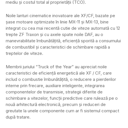
mediu și costul total al proprietății (TCO).
Noile lanturi cinematice inovatoare ale XF/CF, bazate pe
șase motoare optimizate în linie MX-11 și MX-13, bine
integrat cu cea mai recentă cutie de viteze automată cu 12
trepte ZF Traxon și cu axele spate noile DAF, au o
manevrabilitate îmbunătățită, eficiență sporită a consumului
de combustibil și caracteristici de schimbare rapidă a
treptelor de viteze.
Membrii juriului “Truck of the Year” au apreciat noile
caracteristici de eficiență energetică ale XF / CF, care
includ o combustie îmbunătățită, o reducere a pierderilor
interne prin frecare, auxiliare inteligente, integrarea
componentelor de transmisie, strategii diferite de
schimbare a vitezelor, funcții predictive care rulează pe o
nouă arhitectură electronică, precum și reduceri de
greutate la unele componente cum ar fi sistemul compact
după tratare.