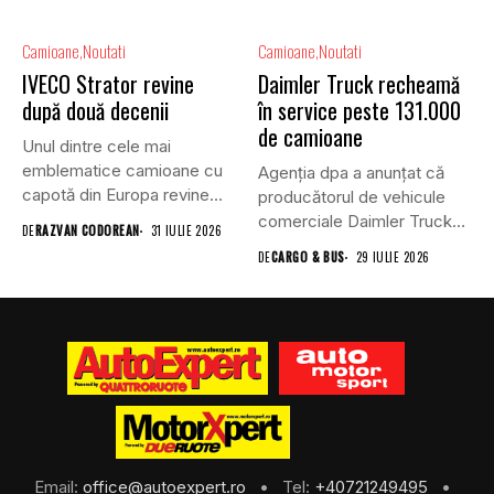
Camioane
Noutati
Camioane
Noutati
IVECO Strator revine
Daimler Truck recheamă
după două decenii
în service peste 131.000
de camioane
Unul dintre cele mai
emblematice camioane cu
Agenția dpa a anunțat că
capotă din Europa revine
producătorul de vehicule
în...
comerciale Daimler Truck
DE
RAZVAN CODOREAN
31 IULIE 2026
a...
DE
CARGO & BUS
29 IULIE 2026
Email:
office@autoexpert.ro
• Tel:
+40721249495
•