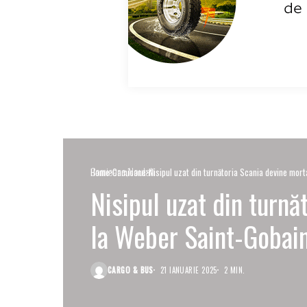
Camioane
Noutati
Home
Camioane
Nisipul uzat din turnătoria Scania devine mort
Nisipul uzat din turnă
la Weber Saint-​Gobai
CARGO & BUS
21 IANUARIE 2025
2 MIN.