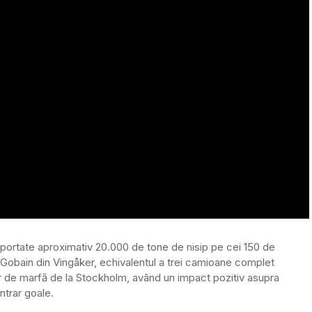
ansportate aproximativ 20.000 de tone de nisip pe cei 150 de
t-Gobain din Vingåker, echivalentul a trei camioane complet
tur de marfă de la Stockholm, având un impact pozitiv asupra
ntrar goale.