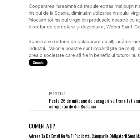
Cooperarea înseamnă că trebuie extras mai puțin nisi
nisipul de la Scania, diminuăm utilizarea nisipului vir
înlocuim tot nisipul virgin din produsele noastre cu
director de cercetare și dezvoltare, Weber Saint-Go
Scania are o istorie de colaborare cu alți jucători inov
industrii. „Valorile noastre sunt împărtășite de mulți,
crea o societate care să fie în beneficiul tuturor nu 
Scania
PRECEDENT
Peste 26 de milioane de pasageri au tranzitat anu
aeroporturile din România
COMENTAȚI?
Adresa Ta De Email Nu Va Fi Publicată.
Câmpurile Obligatorii Sunt 