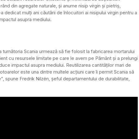
 din agregate naturale, și anume nisip virgin și pietriș,
dedicat mulți ani căutării de înlocuitori ai nisipului virgin pentru a
impactul asupra mediului.
turnătoria Scania urmează să fie folosit la fabricarea mortarului
icient cu resursele limitate pe care le avem pe Pământ și a prelungi
uce impactul asupra mediului. Reutilizarea cantităților mari de
toarelor este una dintre multele acțiuni care îi permit Scania să
le”, spune Fredrik Nilzén, șeful departamentului de durabilitate,