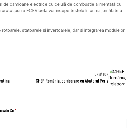
ri de camioane electrice cu celulă de combustie alimentată cu
ă prototipurile FCEV beta vor începe testele în prima jumătate a
 rotoarele, statoarele și invertoarele, dar și integrarea modulelor
URMĂTOR
entina
CHEP România, colaborare cu Abatorul Periș
Marcate Cu
*