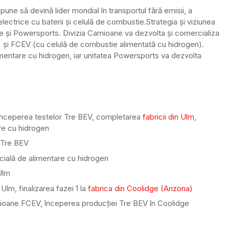
ne să devină lider mondial în transportul fără emisii, a
electrice cu baterii și celulă de combustie.
Strategia și viziunea
ie și Powersports. Divizia Camioane va dezvolta și comercializa
i) și FCEV (cu celulă de combustie alimentată cu hidrogen).
limentare cu hidrogen, iar unitatea Powersports va dezvolta
 începerea testelor Tre BEV, completarea
fabricii din Ulm
,
are cu hidrogen
t Tre BEV
rcială de alimentare cu hidrogen
Ulm
lm, finalizarea fazei 1 la
fabrica din Coolidge (Arizona)
mioane FCEV, începerea producției Tre BEV în Coolidge