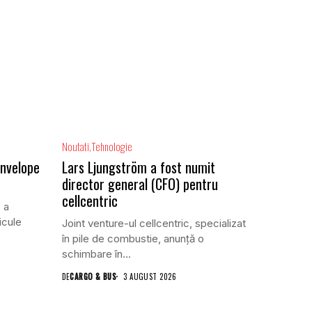
Noutati
Tehnologie
anvelope
Lars Ljungström a fost numit
director general (CFO) pentru
cellcentric
 a
icule
Joint venture-ul cellcentric, specializat
în pile de combustie, anunță o
schimbare în...
DE
CARGO & BUS
3 AUGUST 2026