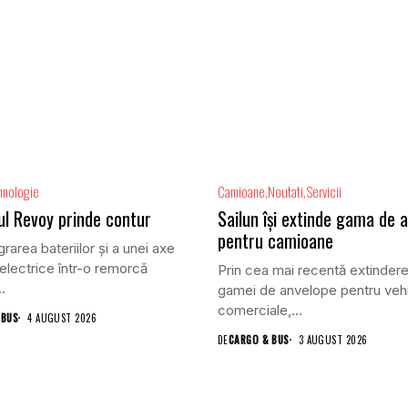
hnologie
Camioane
Noutati
Servicii
ul Revoy prinde contur
Sailun își extinde gama de 
pentru camioane
grarea bateriilor și a unei axe
electrice într-o remorcă
Prin cea mai recentă extindere
.
gamei de anvelope pentru veh
comerciale,...
 BUS
4 AUGUST 2026
DE
CARGO & BUS
3 AUGUST 2026