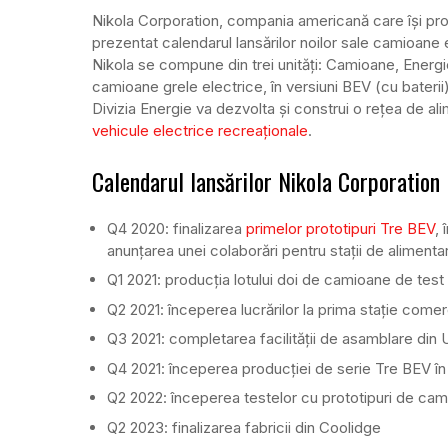
Nikola Corporation, compania americană care își propu
prezentat calendarul lansărilor noilor sale camioane 
Nikola se compune din trei unități: Camioane, Energ
camioane grele electrice, în versiuni BEV (cu bateri
Divizia Energie va dezvolta și construi o rețea de a
vehicule electrice recreaționale
.
Calendarul lansărilor Nikola Corporation
Q4 2020: finalizarea
primelor prototipuri Tre BEV
,
anunțarea unei colaborări pentru stații de aliment
Q1 2021: producția lotului doi de camioane de tes
Q2 2021: începerea lucrărilor la prima stație come
Q3 2021: completarea facilității de asamblare din 
Q4 2021: începerea producției de serie Tre BEV în U
Q2 2022: începerea testelor cu prototipuri de ca
Q2 2023: finalizarea fabricii din Coolidge