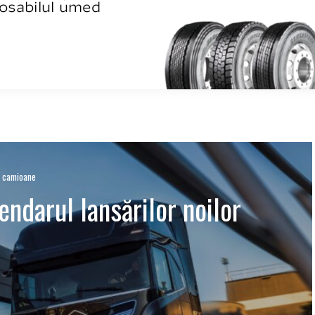
or camioane
endarul lansărilor noilor