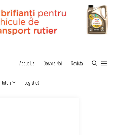
About Us
Despre Noi
Revista
rtatori
Logistică