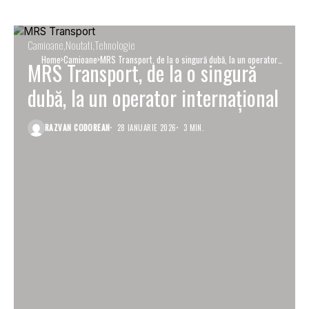
Camioane
Noutati
Tehnologie
Home
Camioane
MRS Transport, de la o singură dubă, la un operator
MRS Transport, de la o singură
internațional
dubă, la un operator internațional
RAZVAN CODOREAN
28 IANUARIE 2026
3 MIN.