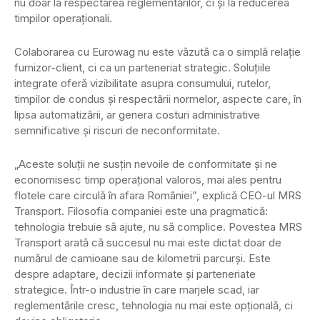
nu doar la respectarea reglementărilor, ci și la reducerea
timpilor operaționali.
Colaborarea cu Eurowag nu este văzută ca o simplă relație
furnizor-client, ci ca un parteneriat strategic. Soluțiile
integrate oferă vizibilitate asupra consumului, rutelor,
timpilor de condus și respectării normelor, aspecte care, în
lipsa automatizării, ar genera costuri administrative
semnificative și riscuri de neconformitate.
„Aceste soluții ne susțin nevoile de conformitate și ne
economisesc timp operațional valoros, mai ales pentru
flotele care circulă în afara României”, explică CEO-ul MRS
Transport. Filosofia companiei este una pragmatică:
tehnologia trebuie să ajute, nu să complice. Povestea MRS
Transport arată că succesul nu mai este dictat doar de
numărul de camioane sau de kilometrii parcurși. Este
despre adaptare, decizii informate și parteneriate
strategice. Într-o industrie în care marjele scad, iar
reglementările cresc, tehnologia nu mai este opțională, ci