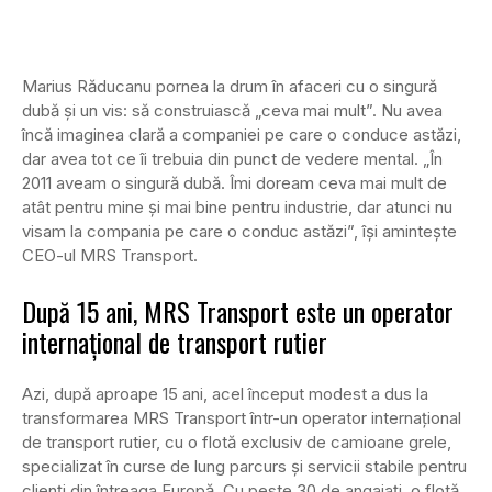
Marius Răducanu pornea la drum în afaceri cu o singură
dubă și un vis: să construiască „ceva mai mult”. Nu avea
încă imaginea clară a companiei pe care o conduce astăzi,
dar avea tot ce îi trebuia din punct de vedere mental. „În
2011 aveam o singură dubă. Îmi doream ceva mai mult de
atât pentru mine și mai bine pentru industrie, dar atunci nu
visam la compania pe care o conduc astăzi”, își amintește
CEO-ul MRS Transport.
După 15 ani, MRS Transport este un operator
internațional de transport rutier
Azi, după aproape 15 ani, acel început modest a dus la
transformarea MRS Transport într-un operator internațional
de transport rutier, cu o flotă exclusiv de camioane grele,
specializat în curse de lung parcurs și servicii stabile pentru
clienți din întreaga Europă. Cu peste 30 de angajați, o flotă