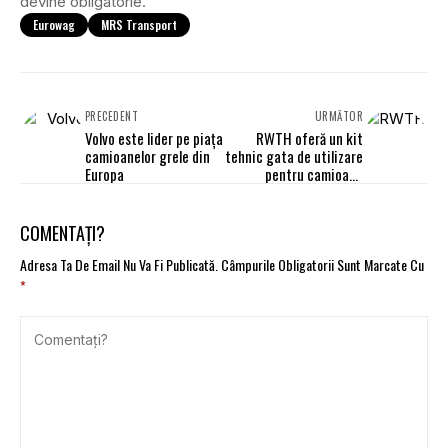
devine obligatorie.
Eurowag
MRS Transport
PRECEDENT
URMĂTOR
Volvo este lider pe piața
RWTH oferă un kit
camioanelor grele din
tehnic gata de utilizare
Europa
pentru camioane
electrice cu pile de
combustie și autonomie
extinsă
COMENTAȚI?
Adresa Ta De Email Nu Va Fi Publicată.
Câmpurile Obligatorii Sunt Marcate Cu
*