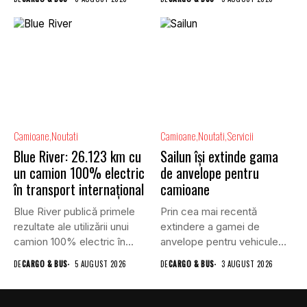
Camioane
Noutati
Camioane
Noutati
Servicii
Blue River: 26.123 km cu
Sailun își extinde gama
un camion 100% electric
de anvelope pentru
în transport internațional
camioane
Blue River publică primele
Prin cea mai recentă
rezultate ale utilizării unui
extindere a gamei de
camion 100% electric în...
anvelope pentru vehicule
comerciale,...
DE
CARGO & BUS
5 AUGUST 2026
DE
CARGO & BUS
3 AUGUST 2026