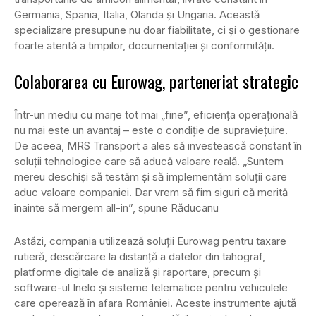
Germania, Spania, Italia, Olanda și Ungaria. Această
specializare presupune nu doar fiabilitate, ci și o gestionare
foarte atentă a timpilor, documentației și conformității.
Colaborarea cu Eurowag, parteneriat strategic
Într-un mediu cu marje tot mai „fine”, eficiența operațională
nu mai este un avantaj – este o condiție de supraviețuire.
De aceea, MRS Transport a ales să investească constant în
soluții tehnologice care să aducă valoare reală. „Suntem
mereu deschiși să testăm și să implementăm soluții care
aduc valoare companiei. Dar vrem să fim siguri că merită
înainte să mergem all-in”, spune Răducanu
Astăzi, compania utilizează soluții Eurowag pentru taxare
rutieră, descărcare la distanță a datelor din tahograf,
platforme digitale de analiză și raportare, precum și
software-ul Inelo și sisteme telematice pentru vehiculele
care operează în afara României. Aceste instrumente ajută