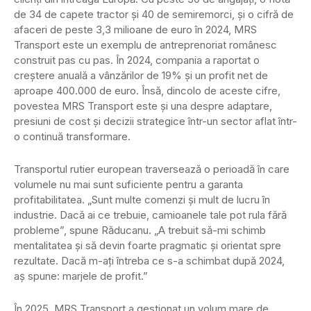
de 34 de capete tractor și 40 de semiremorci, și o cifră de
afaceri de peste 3,3 milioane de euro în 2024, MRS
Transport este un exemplu de antreprenoriat românesc
construit pas cu pas. În 2024, compania a raportat o
creștere anuală a vânzărilor de 19% și un profit net de
aproape 400.000 de euro. Însă, dincolo de aceste cifre,
povestea MRS Transport este și una despre adaptare,
presiuni de cost și decizii strategice într-un sector aflat într-
o continuă transformare.
Transportul rutier european traversează o perioadă în care
volumele nu mai sunt suficiente pentru a garanta
profitabilitatea. „Sunt multe comenzi și mult de lucru în
industrie. Dacă ai ce trebuie, camioanele tale pot rula fără
probleme”, spune Răducanu. „A trebuit să-mi schimb
mentalitatea și să devin foarte pragmatic și orientat spre
rezultate. Dacă m-ați întreba ce s-a schimbat după 2024,
aș spune: marjele de profit.”
În 2025, MRS Transport a gestionat un volum mare de