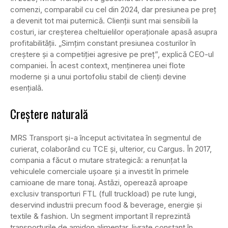
comenzi, comparabil cu cel din 2024, dar presiunea pe preț
a devenit tot mai puternică. Clienții sunt mai sensibili la
costuri, iar creșterea cheltuielilor operaționale apasă asupra
profitabilității. „Simțim constant presiunea costurilor în
creștere și a competiției agresive pe preț”, explică CEO-ul
companiei. În acest context, menținerea unei flote
moderne și a unui portofoliu stabil de clienți devine
esențială.
Creștere naturală
MRS Transport și-a început activitatea în segmentul de
curierat, colaborând cu TCE și, ulterior, cu Cargus. În 2017,
compania a făcut o mutare strategică: a renunțat la
vehiculele comerciale ușoare și a investit în primele
camioane de mare tonaj. Astăzi, operează aproape
exclusiv transporturi FTL (full truckload) pe rute lungi,
deservind industrii precum food & beverage, energie și
textile & fashion. Un segment important îl reprezintă
transporturile de amidon alimentar, livrate constant în