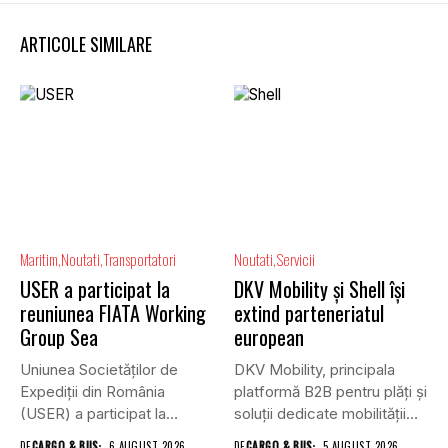
ARTICOLE SIMILARE
Maritim
Noutati
Transportatori
Noutati
Servicii
USER a participat la
DKV Mobility și Shell își
reuniunea FIATA Working
extind parteneriatul
Group Sea
european
Uniunea Societăților de
DKV Mobility, principala
Expediții din România
platformă B2B pentru plăți și
(USER) a participat la
soluții dedicate mobilității
reuniunea online...
rutiere,...
DE
CARGO & BUS
6 AUGUST 2026
DE
CARGO & BUS
5 AUGUST 2026