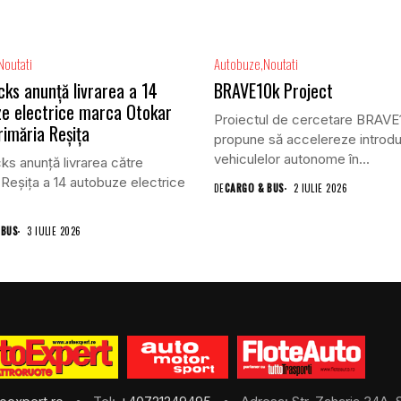
Noutati
Autobuze
Noutati
cks anunță livrarea a 14
BRAVE10k Project
e electrice marca Otokar
Proiectul de cercetare BRAVE1
rimăria Reșița
propune să accelereze introd
vehiculelor autonome în...
ks anunță livrarea către
 Reșița a 14 autobuze electrice
DE
CARGO & BUS
2 IULIE 2026
 BUS
3 IULIE 2026