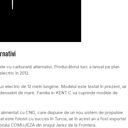
Play
rnativi
ate cu carburanți alternativi. Producătorul turc a lansat pe plan
lectric în 2012.
z electric de 12 metri lungime. Modelul este testat în prezent, iar
t deosebit de mare. Familia e-KENT C va cuprinde modele de
alimentat cu CNG, care dispune de un nou sistem de propulsie
este folosit cu succes în Turcia, iar în acest an a fost exportat
ratorului COMUJEZA din orașul Jerez de la Frontera.