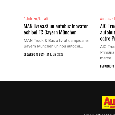
Autobuze
Noutati
Autobuze
MAN livrează un autobuz inovator
AIC Tru
echipei FC Bayern München
autobuz
către P
MAN Truck & Bus a livrat campioanei
Bayern München un nou autocar...
AIC Truc
Primăria
DE
CARGO & BUS
24 IULIE 2026
marca...
DE
CARGO &