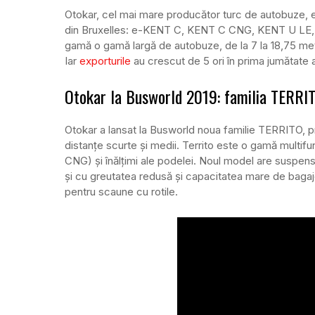
Otokar, cel mai mare producător turc de autobuze,
din Bruxelles: e-KENT C, KENT C CNG, KENT U LE
gamă o gamă largă de autobuze, de la 7 la 18,75 met
Iar
exporturile
au crescut de 5 ori în prima jumătate 
Otokar la Busworld 2019: familia TERRI
Otokar a lansat la Busworld noua familie TERRITO, pr
distanțe scurte și medii. Territo este o gamă multifu
CNG) și înălțimi ale podelei. Noul model are suspens
și cu greutatea redusă și capacitatea mare de bagaj
pentru scaune cu rotile.