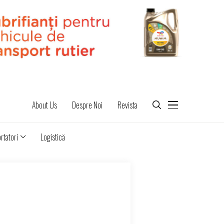
About Us
Despre Noi
Revista
rtatori
Logistică