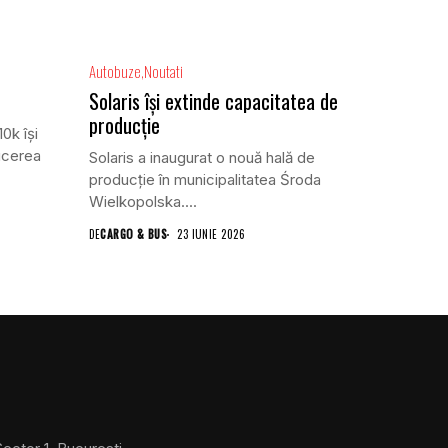
Autobuze
Noutati
Solaris își extinde capacitatea de
producție
0k își
ucerea
Solaris a inaugurat o nouă hală de
producție în municipalitatea Środa
Wielkopolska....
DE
CARGO & BUS
23 IUNIE 2026