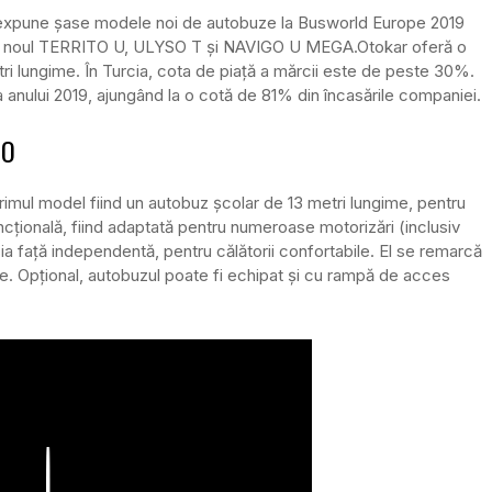
 expune șase modele noi de autobuze la Busworld Europe 2019
, noul TERRITO U, ULYSO T și NAVIGO U MEGA.
Otokar oferă o
ri lungime. În Turcia, cota de piață a mărcii este de peste 30%.
a anului 2019, ajungând la o cotă de 81% din încasările companiei.
TO
imul model fiind un autobuz școlar de 13 metri lungime, pentru
ncțională, fiind adaptată pentru numeroase motorizări (inclusiv
ia față independentă, pentru călătorii confortabile. El se remarcă
e. Opțional, autobuzul poate fi echipat și cu rampă de acces