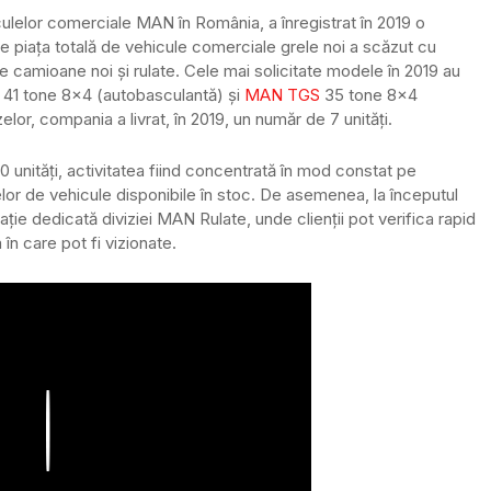
ulelor comerciale MAN în România, a înregistrat în 2019 o
are piața totală de vehicule comerciale grele noi a scăzut cu
e camioane noi și rulate. Cele mai solicitate modele în 2019 au
41 tone 8×4 (autobasculantă) și
MAN TGS
35 tone 8×4
lor, compania a livrat, în 2019, un număr de 7 unități.
0 unități, activitatea fiind concentrată în mod constat pe
lor de vehicule disponibile în stoc. De asemenea, la începutul
ie dedicată diviziei MAN Rulate, unde clienții pot verifica rapid
 în care pot fi vizionate.
Play