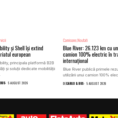
vicii
Camioane
Noutati
lity și Shell își extind
Blue River: 26.123 km cu un
riatul european
camion 100% electric în tr
internațional
lity, principala platformă B2B
ăți și soluții dedicate mobilității
Blue River publică primele rezu
.
utilizării unui camion 100% elect
 BUS
5 AUGUST 2026
DE
CARGO & BUS
5 AUGUST 2026