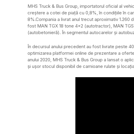
MHS Truck & Bus Group, importatorul oficial al vehic
creștere a cotei de piață cu 0,8%, în condițiile în c
8%.
Compania a livrat anul trecut aproximativ 1.260 d
fost MAN TGX 18 tone 4×2 (autotractor), MAN TGS 
(autobetonieră). În segmentul autocarelor și autobuze
În decursul anului precedent au fost livrate peste 40
optimizarea platformei online de prezentare a oferte
anului 2020, MHS Truck & Bus Group a lansat o aplicaț
și ușor stocul disponibil de camioane rulate și locația