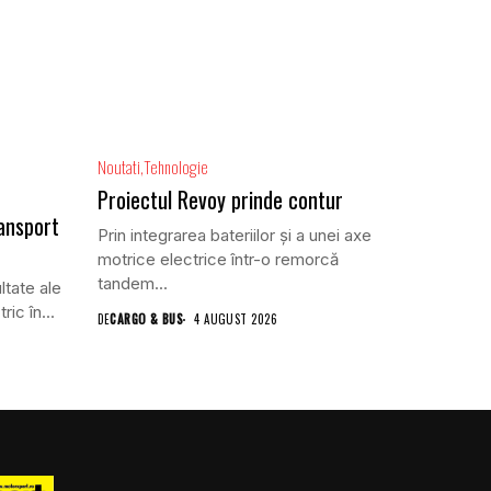
Noutati
Tehnologie
Proiectul Revoy prinde contur
ansport
Prin integrarea bateriilor și a unei axe
motrice electrice într-o remorcă
tandem...
ltate ale
ric în...
DE
CARGO & BUS
4 AUGUST 2026