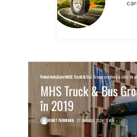
Autobuze
Camioane
Noutati
Home
Autobuze
MHS Truck & Bus Group, creștere a cotei de pi
MHS Truck & Bus Group
în 2019
IONUT PADURARU
27 IANUARIE 2020
2 MIN.