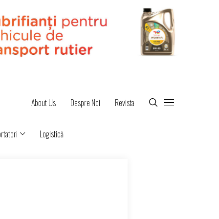
About Us
Despre Noi
Revista
rtatori
Logistică