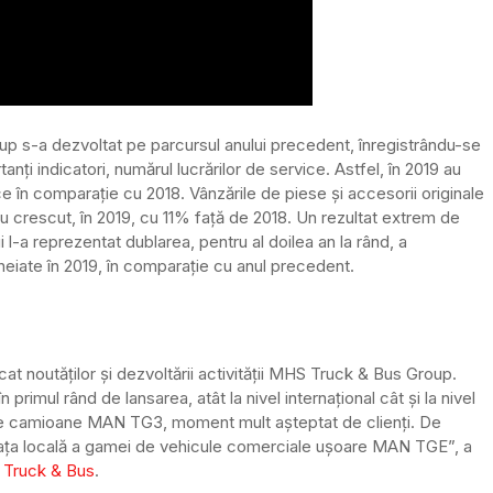
up s-a dezvoltat pe parcursul anului precedent, înregistrându-se
nți indicatori, numărul lucrărilor de service. Astfel, în 2019 au
ce în comparație cu 2018. Vânzările de piese și accesorii originale
u crescut, în 2019, cu 11% față de 2018. Un rezultat extrem de
 l-a reprezentat dublarea, pentru al doilea an la rând, a
eiate în 2019, în comparație cu anul precedent.
cat noutăților și dezvoltării activității MHS Truck & Bus Group.
 primul rând de lansarea, atât la nivel internațional cât și la nivel
i de camioane MAN TG3, moment mult așteptat de clienți. De
ța locală a gamei de vehicule comerciale ușoare MAN TGE”, a
Truck & Bus
.