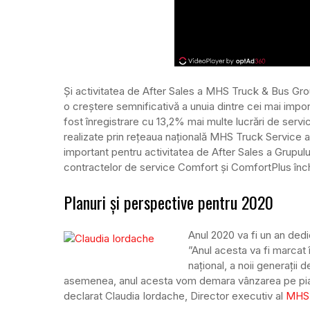
Și activitatea de After Sales a MHS Truck & Bus Gro
o creștere semnificativă a unuia dintre cei mai importa
fost înregistrare cu 13,2% mai multe lucrări de servi
realizate prin rețeaua națională MHS Truck Service a
important pentru activitatea de After Sales a Grupului
contractelor de service Comfort și ComfortPlus înch
Planuri și perspective pentru 2020
Anul 2020 va fi un an dedi
”Anul acesta va fi marcat în
național, a noii generați
asemenea, anul acesta vom demara vânzarea pe pia
declarat Claudia Iordache, Director executiv al
MHS 