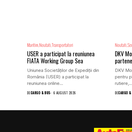
Maritim
Noutati
Transportatori
Noutati
Ser
USER a participat la reuniunea
DKV Mobi
FIATA Working Group Sea
partene
Uniunea Societăților de Expediții din
DKV Mobi
România (USER) a participat la
pentru pl
reuniunea online...
rutiere,..
DE
CARGO & BUS
6 AUGUST 2026
DE
CARGO &