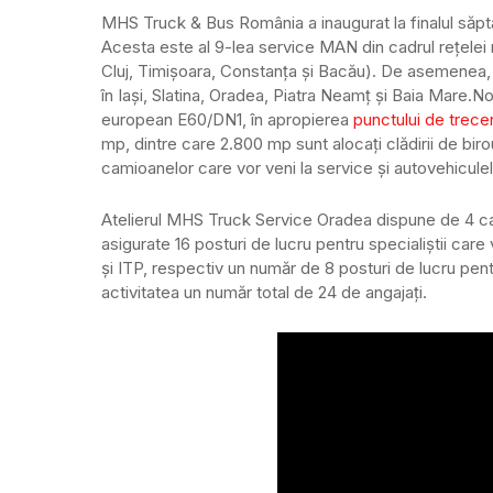
MHS Truck & Bus România a inaugurat la finalul săptă
Acesta este al 9-lea service MAN din cadrul rețelei
Cluj, Timișoara, Constanța și Bacău). De asemenea, în
în Iași, Slatina, Oradea, Piatra Neamț și Baia Mare.
No
european E60/DN1, în apropierea
punctului de trecer
mp, dintre care 2.800 mp sunt alocați clădirii de birour
camioanelor care vor veni la service și autovehiculelor
Atelierul MHS Truck Service Oradea dispune de 4 canale
asigurate 16 posturi de lucru pentru specialiștii care
și ITP, respectiv un număr de 8 posturi de lucru pen
activitatea un număr total de 24 de angajați.