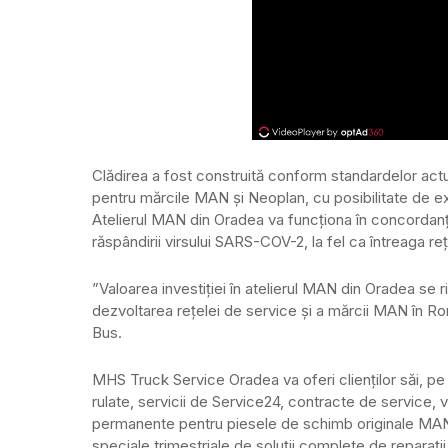
Clădirea a fost construită conform standardelor act
pentru mărcile MAN și Neoplan, cu posibilitate de 
Atelierul MAN din Oradea va funcționa în concordanță
răspândirii virsului SARS-COV-2, la fel ca întreaga r
”Valoarea investiției în atelierul MAN din Oradea se r
dezvoltarea rețelei de service și a mărcii MAN în 
Bus.
MHS Truck Service Oradea va oferi clienților săi, pe 
rulate, servicii de Service24, contracte de service,
permanente pentru piesele de schimb originale MAN,
speciale trimestriale de soluții complete de repara