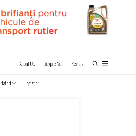
About Us
Despre Noi
Revista
rtatori
Logistică