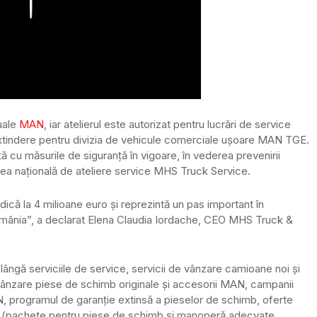
uale
MAN
, iar atelierul este autorizat pentru lucrări de service
extindere pentru divizia de vehicule comerciale ușoare MAN TGE.
 cu măsurile de siguranță în vigoare, în vederea prevenirii
ețea națională de ateliere service MHS Truck Service.
idică la 4 milioane euro și reprezintă un pas important în
România”, a declarat Elena Claudia Iordache, CEO MHS Truck &
lângă serviciile de service, servicii de vânzare camioane noi și
 vânzare piese de schimb originale și accesorii MAN, campanii
 programul de garanţie extinsă a pieselor de schimb, oferte
ții (pachete pentru piese de schimb și manoperă adecvate