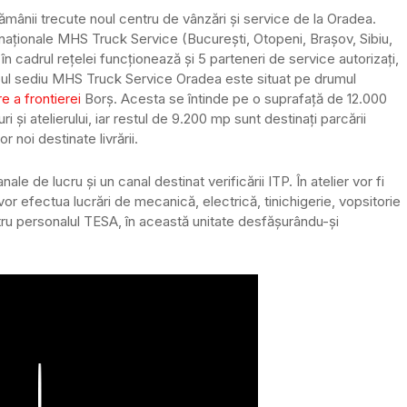
mânii trecute noul centru de vânzări și service de la Oradea.
 naționale MHS Truck Service (București, Otopeni, Brașov, Sibiu,
 cadrul rețelei funcționează și 5 parteneri de service autorizați,
ul sediu MHS Truck Service Oradea este situat pe drumul
e a frontierei
Borș. Acesta se întinde pe o suprafață de 12.000
i și atelierului, iar restul de 9.200 mp sunt destinați parcării
 noi destinate livrării.
 de lucru și un canal destinat verificării ITP. În atelier vor fi
 vor efectua lucrări de mecanică, electrică, tinichigerie, vopsitorie
tru personalul TESA, în această unitate desfășurându-și
Play