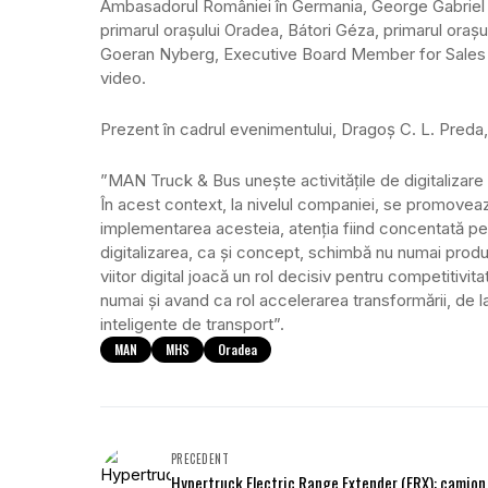
Ambasadorul României în Germania, George Gabriel Bo
primarul orașului Oradea, Bátori Géza, primarul ora
Goeran Nyberg, Executive Board Member for Sales 
video.
Prezent în cadrul evenimentului, Dragoș C. L. Preda, 
”MAN Truck & Bus unește activitățile de digitalizare a
În acest context, la nivelul companiei, se promovea
implementarea acesteia, atenția fiind concentată pe
digitalizarea, ca și concept, schimbă nu numai produs
viitor digital joacă un rol decisiv pentru competitivi
numai și avand ca rol accelerarea transformării, de l
inteligente de transport”.
MAN
MHS
Oradea
PRECEDENT
Hypertruck Electric Range Extender (ERX): camion 