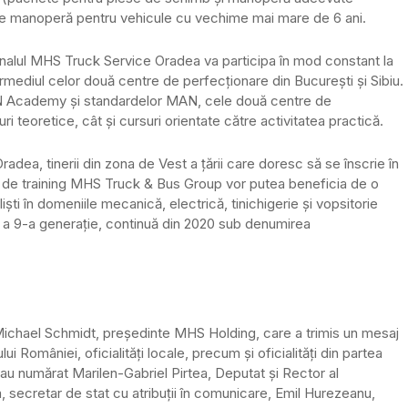
 de manoperă pentru vehicule cu vechime mai mare de 6 ani.
ersonalul MHS Truck Service Oradea va participa în mod constant la
ermediul celor două centre de perfecționare din Bucureşti şi Sibiu.
N Academy şi standardelor MAN, cele două centre de
ri teoretice, cât şi cursuri orientate către activitatea practică.
ea, tinerii din zona de Vest a țării care doresc să se înscrie în
 de training MHS Truck & Bus Group vor putea beneficia de o
lişti în domeniile mecanică, electrică, tinichigerie şi vopsitorie
 a 9-a generație, continuă din 2020 sub denumirea
e Michael Schmidt, președinte MHS Holding, care a trimis un mesaj
ui României, oficialități locale, precum și oficialități din partea
u numărat Marilen-Gabriel Pirtea, Deputat și Rector al
, secretar de stat cu atribuții în comunicare, Emil Hurezeanu,