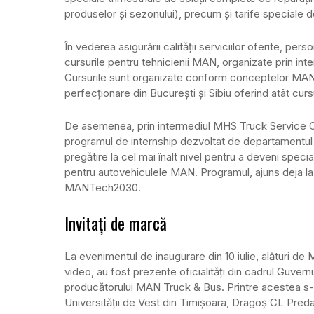
produselor și sezonului), precum și tarife speciale
În vederea asigurării calității serviciilor oferite, p
cursurile pentru tehnicienii MAN, organizate prin int
Cursurile sunt organizate conform conceptelor MA
perfecţionare din Bucureşti şi Sibiu oferind atât cursu
De asemenea, prin intermediul MHS Truck Service Orad
programul de internship dezvoltat de departamentul
pregătire la cel mai înalt nivel pentru a deveni specia
pentru autovehiculele MAN. Programul, ajuns deja la
MANTech2030.
Invitați de marcă
La evenimentul de inaugurare din 10 iulie, alături d
video, au fost prezente oficialități din cadrul Guvernul
producătorului MAN Truck & Bus. Printre acestea s-a
Universității de Vest din Timișoara, Dragoș CL Preda