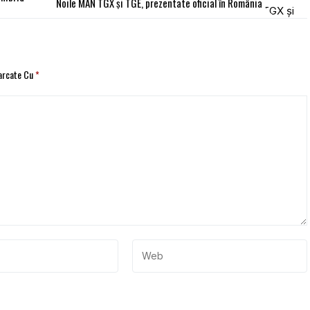
Noile MAN TGX și TGE, prezentate oficial în România
Marcate Cu
*