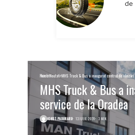
Noutati
Home
Noutati
MHS Truck & Bus a inaugurat centrul de vânzări 
MHS Truck & Bus a ina
service de la Oradea
IONUT PADURARU
13 IULIE 2020
3 MIN.