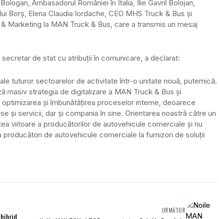
logan, Ambasadorul României în Italia, Ilie Gavril Bolojan,
șului Borș, Elena Claudia Iordache, CEO MHS Truck & Bus și
& Marketing la MAN Truck & Bus, care a transmis un mesaj
secretar de stat cu atribuții în comunicare, a declarat:
le tuturor sectoarelor de activitate într-o unitate nouă, puternică.
ză masiv strategia de digitalizare a MAN Truck & Bus și
 optimizarea și îmbunătățirea proceselor interne, deoarece
e și servicii, dar și compania în sine. Orientarea noastră către un
tatea viitoare a producătorilor de autovehicule comerciale și nu
a producători de autovehicule comerciale la furnizori de soluții
URMĂTOR
hibrid