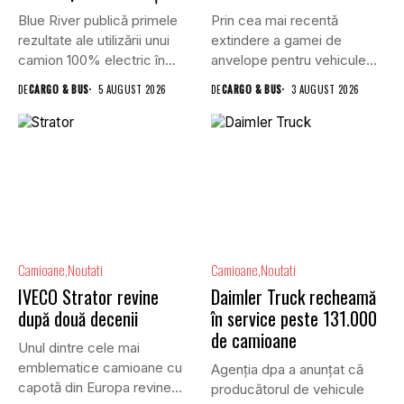
Blue River publică primele
Prin cea mai recentă
rezultate ale utilizării unui
extindere a gamei de
camion 100% electric în...
anvelope pentru vehicule
comerciale,...
DE
CARGO & BUS
5 AUGUST 2026
DE
CARGO & BUS
3 AUGUST 2026
Camioane
Noutati
Camioane
Noutati
IVECO Strator revine
Daimler Truck recheamă
după două decenii
în service peste 131.000
de camioane
Unul dintre cele mai
emblematice camioane cu
Agenția dpa a anunțat că
capotă din Europa revine
producătorul de vehicule