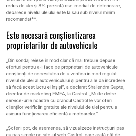
redus de ulei și 8% prezintă risc imediat de deteriorare,
deoarece nivelul uleiului este la sau sub nivelul minim
recomandat**.
Este necesară conștientizarea
proprietarilor de autovehicule
„Din sondaj reiese în mod clar că mai trebuie depuse
eforturi pentru a-i face pe proprietarii de autovehicule
conștienți de necesitatea de a verifica în mod regulat
nivelul de ulei al autovehiculului și pentru a le da încredere
să facă acest lucru ei înșiși”, a declarat Shailendra Gupte,
director de marketing EMEA, la Castrol. „Multe dintre
service-urile noastre cu brandul Castrol le vor oferi
clienților verificări gratuite ale nivelului de ulei pentru a
asigura funcționarea eficientă a motoarelor.”
„Șoferii pot, de asemenea, să vizualizeze instrucțiuni pas
cu pas simple pe site-ul web Castrol, care arată cât de