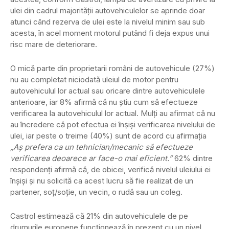
ulei din cadrul majorității autovehiculelor se aprinde doar
atunci când rezerva de ulei este la nivelul minim sau sub
acesta, în acel moment motorul putând fi deja expus unui
risc mare de deteriorare.
O mică parte din proprietarii români de autovehicule (27%)
nu au completat niciodată uleiul de motor pentru
autovehiculul lor actual sau oricare dintre autovehiculele
anterioare, iar 8% afirmă că nu știu cum să efectueze
verificarea la autovehiculul lor actual. Mulți au afirmat că nu
au încredere că pot efectua ei înșiși verificarea nivelului de
ulei, iar peste o treime (40%) sunt de acord cu afirmația
„Aș prefera ca un tehnician/mecanic să efectueze
verificarea deoarece ar face-o mai eficient.”
62% dintre
respondenți afirmă că, de obicei, verifică nivelul uleiului ei
înșiși și nu solicită ca acest lucru să fie realizat de un
partener, soț/soție, un vecin, o rudă sau un coleg.
Castrol estimează că 21% din autovehiculele de pe
drumurile europene funcționează în prezent cu un nivel