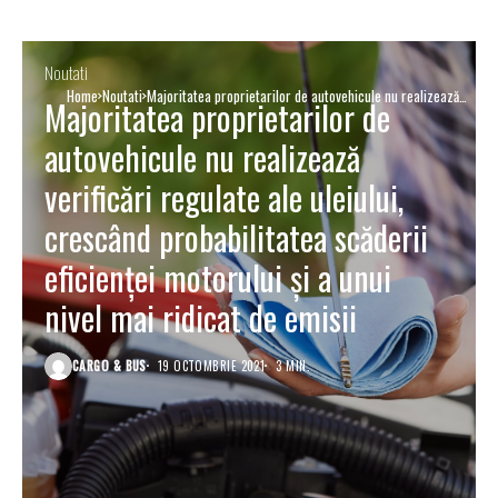
Noutati
Home
Noutati
Majoritatea proprietarilor de autovehicule nu realizează
Majoritatea proprietarilor de
verificări regulate ale uleiului, crescând probabilitatea
scăderii eficienței motorului și a unui nivel mai ridicat de
autovehicule nu realizează
emisii
verificări regulate ale uleiului,
crescând probabilitatea scăderii
eficienței motorului și a unui
nivel mai ridicat de emisii
CARGO & BUS
19 OCTOMBRIE 2021
3 MIN.