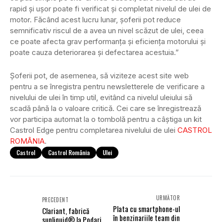
rapid și ușor poate fi verificat și completat nivelul de ulei de
motor. Făcând acest lucru lunar, șoferii pot reduce
semnificativ riscul de a avea un nivel scăzut de ulei, ceea
ce poate afecta grav performanța și eficiența motorului și
poate cauza deteriorarea și defectarea acestuia.”
Șoferii pot, de asemenea, să viziteze acest site web
pentru a se înregistra pentru newsletterele de verificare a
nivelului de ulei în timp util, evitând ca nivelul uleiului să
scadă până la o valoare critică. Cei care se înregistrează
vor participa automat la o tombolă pentru a câștiga un kit
Castrol Edge pentru completarea nivelului de ulei
CASTROL
ROMÂNIA
.
Castrol
Castrol România
Ulei
URMĂTOR
PRECEDENT
Plata cu smartphone-ul
Clariant, fabrică
în benzinariile team din
sunliquid® la Podari