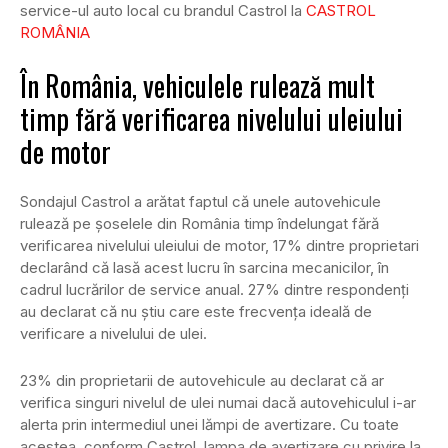
service-ul auto local cu brandul Castrol la
CASTROL
ROMÂNIA
În România, vehiculele rulează mult
timp fără verificarea nivelului uleiului
de motor
Sondajul Castrol a arătat faptul că unele autovehicule
rulează pe șoselele din România timp îndelungat fără
verificarea nivelului uleiului de motor, 17% dintre proprietari
declarând că lasă acest lucru în sarcina mecanicilor, în
cadrul lucrărilor de service anual. 27% dintre respondenți
au declarat că nu știu care este frecvența ideală de
verificare a nivelului de ulei.
23% din proprietarii de autovehicule au declarat că ar
verifica singuri nivelul de ulei numai dacă autovehiculul i-ar
alerta prin intermediul unei lămpi de avertizare. Cu toate
acestea, conform Castrol, lampa de avertizare cu privire la