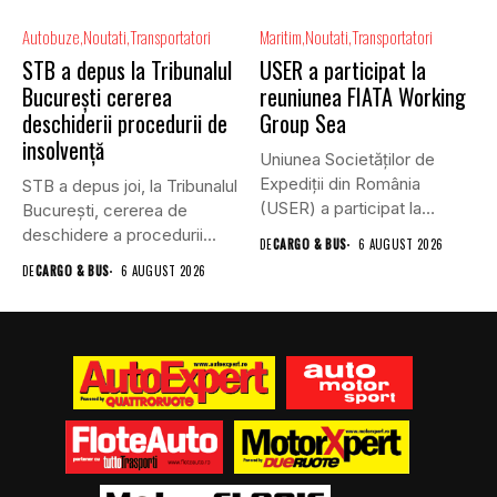
Autobuze
Noutati
Transportatori
Maritim
Noutati
Transportatori
STB a depus la Tribunalul
USER a participat la
București cererea
reuniunea FIATA Working
deschiderii procedurii de
Group Sea
insolvență
Uniunea Societăților de
Expediții din România
STB a depus joi, la Tribunalul
(USER) a participat la
Bucureşti, cererea de
reuniunea online...
deschidere a procedurii...
DE
CARGO & BUS
6 AUGUST 2026
DE
CARGO & BUS
6 AUGUST 2026