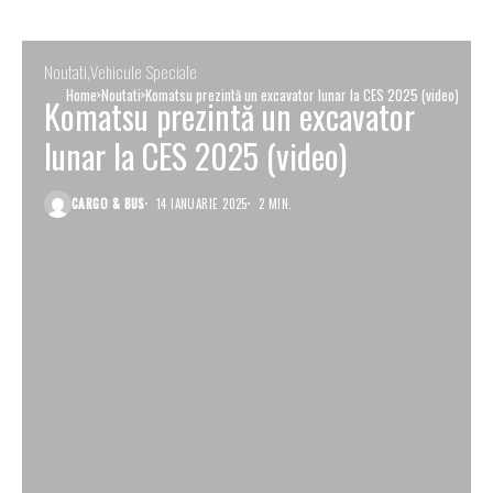
Noutati
Vehicule Speciale
Home
Noutati
Komatsu prezintă un excavator lunar la CES 2025 (video)
Komatsu prezintă un excavator
lunar la CES 2025 (video)
CARGO & BUS
14 IANUARIE 2025
2 MIN.