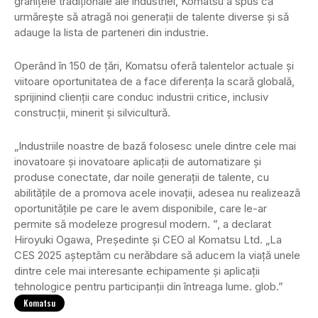
granițele tradiționale ale industriei, Komatsu a spus că
urmărește să atragă noi generații de talente diverse și să
adauge la lista de parteneri din industrie.
Operând în 150 de țări, Komatsu oferă talentelor actuale și
viitoare oportunitatea de a face diferența la scară globală,
sprijinind clienții care conduc industrii critice, inclusiv
construcții, minerit și silvicultură.
„Industriile noastre de bază folosesc unele dintre cele mai
inovatoare și inovatoare aplicații de automatizare și
produse conectate, dar noile generații de talente, cu
abilitățile de a promova acele inovații, adesea nu realizează
oportunitățile pe care le avem disponibile, care le-ar
permite să modeleze progresul modern. ”, a declarat
Hiroyuki Ogawa, Președinte și CEO al Komatsu Ltd. „La
CES 2025 așteptăm cu nerăbdare să aducem la viață unele
dintre cele mai interesante echipamente și aplicații
tehnologice pentru participanții din întreaga lume. glob.”
Komatsu