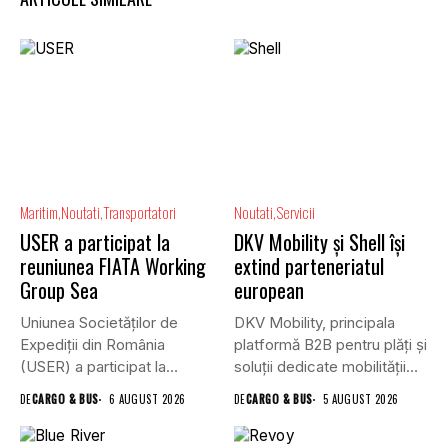
Maritim
Noutati
Transportatori
Noutati
Servicii
USER a participat la
DKV Mobility și Shell își
reuniunea FIATA Working
extind parteneriatul
Group Sea
european
Uniunea Societăților de
DKV Mobility, principala
Expediții din România
platformă B2B pentru plăți și
(USER) a participat la
soluții dedicate mobilității
reuniunea online...
rutiere,...
DE
CARGO & BUS
6 AUGUST 2026
DE
CARGO & BUS
5 AUGUST 2026