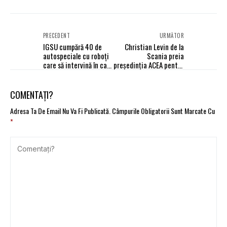
PRECEDENT
URMĂTOR
IGSU cumpără 40 de
Christian Levin de la
autospeciale cu roboți
Scania preia
care să intervină în caz
președinția ACEA pentru
de dezastru
vehicule comerciale
pentru 2025
COMENTAȚI?
Adresa Ta De Email Nu Va Fi Publicată.
Câmpurile Obligatorii Sunt Marcate Cu
*