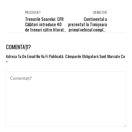
PRECEDENT
URMĂTOR
Trenurile Soarelui: CFR
Continental a
Călători introduce 40
prezentat la Timișoara
de trenuri către litoral
primul vehicul complet
și Delta Dunării din
autonom
weekend
COMENTAȚI?
Adresa Ta De Email Nu Va Fi Publicată.
Câmpurile Obligatorii Sunt Marcate Cu
*