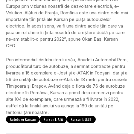
Europa prin viziunea noastră de dezvoltare electrică, e-
Volution. Alături de Franţa, România este una dintre cele mai
importante ţări ţintă ale Karsan pe piaţa autobuzelor
electrice. În acest sens, va fi una dintre acele țări care va
juca un rol cheie în ținta noastră de creștere dublă pe care
ne-am stabilit-o pentru 2022”, spune Okan Baş, Karsan
CEO.
Prin intermediul distribuitorului său, Anadolu Automobil Rom,
producătorul turc de autobuze, a semnat contracte pentru
livrarea a 16 exemplare e-Jest și e-ATAK în Focșani, dar și a
56 de unități de autobuze e-Atak de 18 metri pentru orașele
Timișoara și Brașov. Având deja o flota de 76 de autobuze
electrice în România, Karsan a primit deja comenzi pentru
alte 104 de exemplare, care urmează a fi livrate în 2022,
astfel că la finalul anului va ajunge la 180 de unități pe
teritoriul țării noastre.
Autobuze Karsan
Karsan E-ATA
Karsan E-JEST