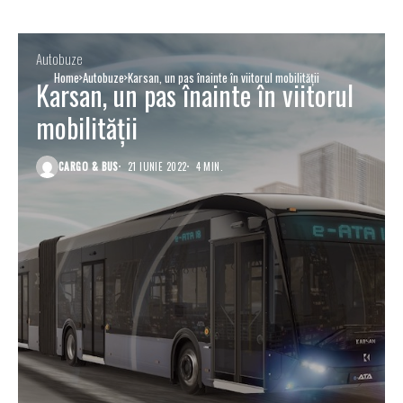
Autobuze
Home
Autobuze
Karsan, un pas înainte în viitorul mobilității
Karsan, un pas înainte în viitorul
mobilității
CARGO & BUS
21 IUNIE 2022
4 MIN.