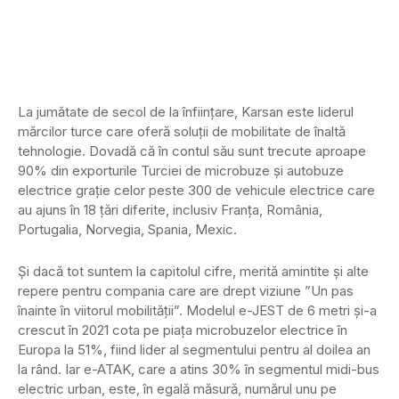
La jumătate de secol de la înființare, Karsan este liderul
mărcilor turce care oferă soluții de mobilitate de înaltă
tehnologie. Dovadă că în contul său sunt trecute aproape
90% din exporturile Turciei de microbuze și autobuze
electrice grație celor peste 300 de vehicule electrice care
au ajuns în 18 țări diferite, inclusiv Franța, România,
Portugalia, Norvegia, Spania, Mexic.
Și dacă tot suntem la capitolul cifre, merită amintite și alte
repere pentru compania care are drept viziune ”Un pas
înainte în viitorul mobilității”. Modelul e-JEST de 6 metri și-a
crescut în 2021 cota pe piața microbuzelor electrice în
Europa la 51%, fiind lider al segmentului pentru al doilea an
la rând. Iar e-ATAK, care a atins 30% în segmentul midi-bus
electric urban, este, în egală măsură, numărul unu pe