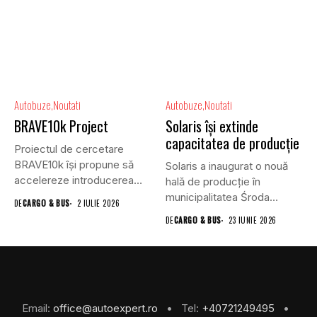
Autobuze
Noutati
Autobuze
Noutati
BRAVE10k Project
Solaris își extinde
capacitatea de producție
Proiectul de cercetare
BRAVE10k își propune să
Solaris a inaugurat o nouă
accelereze introducerea
hală de producție în
vehiculelor autonome în...
municipalitatea Środa
DE
CARGO & BUS
2 IULIE 2026
Wielkopolska....
DE
CARGO & BUS
23 IUNIE 2026
Email:
office@autoexpert.ro
• Tel:
+40721249495
•