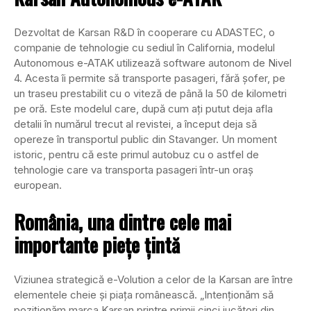
Dezvoltat de Karsan R&D în cooperare cu ADASTEC, o
companie de tehnologie cu sediul în California, modelul
Autonomous e-ATAK utilizează software autonom de Nivel
4. Acesta îi permite să transporte pasageri, fără șofer, pe
un traseu prestabilit cu o viteză de până la 50 de kilometri
pe oră. Este modelul care, după cum ați putut deja afla
detalii în numărul trecut al revistei, a început deja să
opereze în transportul public din Stavanger. Un moment
istoric, pentru că este primul autobuz cu o astfel de
tehnologie care va transporta pasageri într-un oraș
european.
România, una dintre cele mai
importante piețe țintă
Viziunea strategică e-Volution a celor de la Karsan are între
elementele cheie și piața românească. „Intenţionăm să
poziţionăm marca Karsan printre primii cinci jucători din