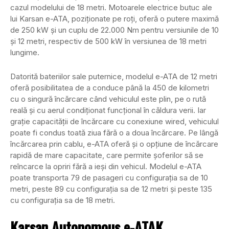
cazul modelului de 18 metri. Motoarele electrice butuc ale
lui Karsan e-ATA, poziționate pe roți, oferă o putere maximă
de 250 kW și un cuplu de 22.000 Nm pentru versiunile de 10
și 12 metri, respectiv de 500 kW în versiunea de 18 metri
lungime.
Datorită bateriilor sale puternice, modelul e-ATA de 12 metri
oferă posibilitatea de a conduce până la 450 de kilometri
cu o singură încărcare când vehiculul este plin, pe o rută
reală și cu aerul condiționat funcțional în căldura verii. Iar
grație capacității de încărcare cu conexiune wired, vehiculul
poate fi condus toată ziua fără o a doua încărcare. Pe lângă
încărcarea prin cablu, e-ATA oferă și o opțiune de încărcare
rapidă de mare capacitate, care permite șoferilor să se
reîncarce la opriri fără a ieși din vehicul. Modelul e-ATA
poate transporta 79 de pasageri cu configurația sa de 10
metri, peste 89 cu configurația sa de 12 metri și peste 135
cu configurația sa de 18 metri.
Karsan Autonomous e-ATAK