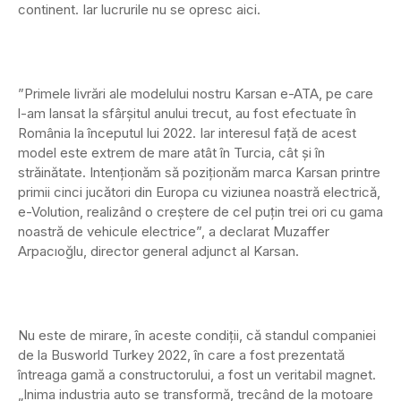
continent. Iar lucrurile nu se opresc aici.
”Primele livrări ale modelului nostru Karsan e-ATA, pe care
l-am lansat la sfârșitul anului trecut, au fost efectuate în
România la începutul lui 2022. Iar interesul față de acest
model este extrem de mare atât în Turcia, cât și în
străinătate. Intenționăm să poziționăm marca Karsan printre
primii cinci jucători din Europa cu viziunea noastră electrică,
e-Volution, realizând o creștere de cel puțin trei ori cu gama
noastră de vehicule electrice”, a declarat Muzaffer
Arpacıoğlu, director general adjunct al Karsan.
Nu este de mirare, în aceste condiții, că standul companiei
de la Busworld Turkey 2022, în care a fost prezentată
întreaga gamă a constructorului, a fost un veritabil magnet.
„Inima industria auto se transformă, trecând de la motoare