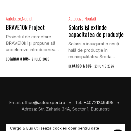
Autobuze
Noutati
Autobuze
Noutati
BRAVE10k Project
Solaris își extinde
capacitatea de producție
Proiectul de cercetare
BRAVE10k își propune să
Solaris a inaugurat o nouă
accelereze introducerea
hală de producție în
vehiculelor autonome în...
municipalitatea Środa
DE
CARGO & BUS
2 IULIE 2026
Wielkopolska....
DE
CARGO & BUS
23 IUNIE 2026
Email:
office@autoexpert.ro
• Tel:
+40721249495
•
Adresa: Str. Zaharia 34A, Sector 1, Bucuresti
Cargo & Bus utilizeaza cookies doar pentru date