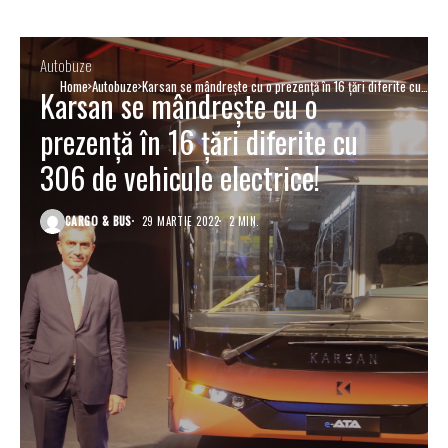
Autobuze
Home
Autobuze
Karsan se mândrește cu o prezență în 16 țări diferite cu
Karsan se mândrește cu o
306 de vehicule electrice!
prezență în 16 țări diferite cu
306 de vehicule electrice!
CARGO & BUS
29 MARTIE 2022
2 MIN.