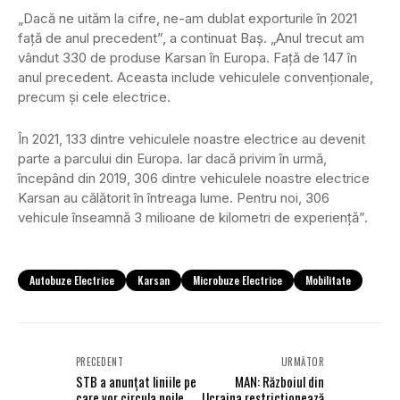
„Dacă ne uităm la cifre, ne-am dublat exporturile în 2021
față de anul precedent”, a continuat Baș. „Anul trecut am
vândut 330 de produse Karsan în Europa. Față de 147 în
anul precedent. Aceasta include vehiculele convenționale,
precum și cele electrice.
În 2021, 133 dintre vehiculele noastre electrice au devenit
parte a parcului din Europa. Iar dacă privim în urmă,
începând din 2019, 306 dintre vehiculele noastre electrice
Karsan au călătorit în întreaga lume. Pentru noi, 306
vehicule înseamnă 3 milioane de kilometri de experiență”.
Autobuze Electrice
Karsan
Microbuze Electrice
Mobilitate
PRECEDENT
URMĂTOR
STB a anunțat liniile pe
MAN: Războiul din
care vor circula noile
Ucraina restricționează