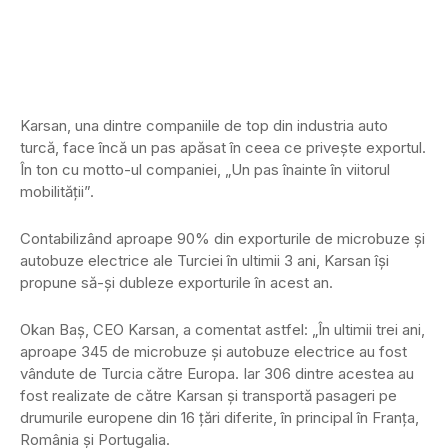
Karsan, una dintre companiile de top din industria auto
turcă, face încă un pas apăsat în ceea ce privește exportul.
În ton cu motto-ul companiei, „Un pas înainte în viitorul
mobilității”.
Contabilizând aproape 90% din exporturile de microbuze și
autobuze electrice ale Turciei în ultimii 3 ani, Karsan își
propune să-și dubleze exporturile în acest an.
Okan Baş, CEO Karsan, a comentat astfel: „În ultimii trei ani,
aproape 345 de microbuze şi autobuze electrice au fost
vândute de Turcia către Europa. Iar 306 dintre acestea au
fost realizate de către Karsan și transportă pasageri pe
drumurile europene din 16 țări diferite, în principal în Franța,
România și Portugalia.