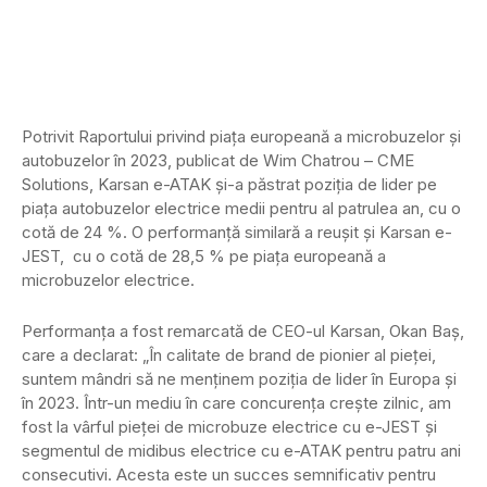
Potrivit Raportului privind piața europeană a microbuzelor și
autobuzelor în 2023, publicat de Wim Chatrou – CME
Solutions, Karsan e-ATAK și-a păstrat poziția de lider pe
piața autobuzelor electrice medii pentru al patrulea an, cu o
cotă de 24 %. O performanță similară a reușit și Karsan e-
JEST, cu o cotă de 28,5 % pe piața europeană a
microbuzelor electrice.
Performanța a fost remarcată de CEO-ul Karsan, Okan Baș,
care a declarat: „În calitate de brand de pionier al pieței,
suntem mândri să ne menținem poziția de lider în Europa și
în 2023. Într-un mediu în care concurența crește zilnic, am
fost la vârful pieței de microbuze electrice cu e-JEST și
segmentul de midibus electrice cu e-ATAK pentru patru ani
consecutivi. Acesta este un succes semnificativ pentru