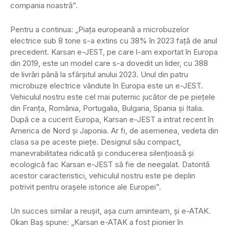
compania noastră”.
Pentru a continua: „Piața europeană a microbuzelor
electrice sub 8 tone s-a extins cu 38% în 2023 față de anul
precedent. Karsan e-JEST, pe care l-am exportat în Europa
din 2019, este un model care s-a dovedit un lider, cu 388
de livrări până la sfârșitul anului 2023. Unul din patru
microbuze electrice vândute în Europa este un e-JEST.
Vehiculul nostru este cel mai puternic jucător de pe piețele
din Franța, România, Portugalia, Bulgaria, Spania și Italia.
După ce a cucerit Europa, Karsan e-JEST a intrat recent în
America de Nord și Japonia. Ar fi, de asemenea, vedeta din
clasa sa pe aceste piețe. Designul său compact,
manevrabilitatea ridicată și conducerea silențioasă și
ecologică fac Karsan e-JEST să fie de neegalat. Datorită
acestor caracteristici, vehiculul nostru este pe deplin
potrivit pentru orașele istorice ale Europei”.
Un succes similar a reușit, așa cum aminteam, și e-ATAK.
Okan Baș spune: „Karsan e-ATAK a fost pionier în