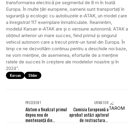
transformarea electrică pe segmentul de 8 m în toată
Europa. În multe țări europene, oamenii sunt transportați în
siguranță și ecologic cu autobuzele e-ATAK, un model care
a înregistrat 117 exemplare înmatriculate. Reamintim,
modelul Karsan e-ATAK are și o versiune autonomă. ATAK a
obținut anterior un mare succes, fiind primul și singurul
vehicul autonom care a trecut printr-un tunel din Europa. În
timp ce ne dezvoltăm continuu pentru a deschide noi baze,
ne vom menține, de asemenea, eforturile de a menține
ratele de succes în creștere ale modelelor noastre și în
2024”.
Karsan
Slider
PRECEDENT
URMĂTOR
Alstom a finalizat primul
Comisia Europeană a
depou nou de
aprobat astăzi ajutorul
mentenanţă din
de restructurare
România destinat
TAROM
trenurilor electrice