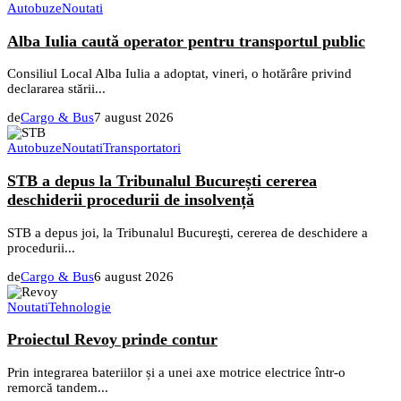
Autobuze
Noutati
Alba Iulia caută operator pentru transportul public
Consiliul Local Alba Iulia a adoptat, vineri, o hotărâre privind
declararea stării...
de
Cargo & Bus
7 august 2026
Autobuze
Noutati
Transportatori
STB a depus la Tribunalul București cererea
deschiderii procedurii de insolvență
STB a depus joi, la Tribunalul Bucureşti, cererea de deschidere a
procedurii...
de
Cargo & Bus
6 august 2026
Noutati
Tehnologie
Proiectul Revoy prinde contur
Prin integrarea bateriilor și a unei axe motrice electrice într-o
remorcă tandem...