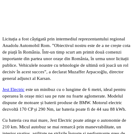
Licitația a fost câștigată prin intermediul reprezentantului regional
Anadolu Automobil Rom. ”Obiectivul nostru este de a ne crește cota
de piață în România. Într-un timp scurt am primit două comenzi
importante din partea unor orașe din România, în urma unor licitații
publice. Vehiculele noastre cu tehnologie de ultimă oră joacă un rol
decisiv în acest succes”, a declarat Muzaffer Arpacıoğlu, director
general adjunct al Karsan.
Jest Electric
este un minibuz cu o lungime de 6 metri, ideal pentru
operarea în orașe mici sau pe rute nu foarte aglomerate. Modelul
dispune de motoare și baterii produse de BMW. Motorul electric
dezvoltă 170 CP și 290 Nm, iar bateria poate fi de 44 sau 88 kWh.
Cu bateria cea mai mare, Jest Electric poate atinge o autonomie de
210 km. Micul autobuz se mai remarcă prin manevrabilitate, un
interior spațios, agilitate pe străzile înguste și performanțe greu de