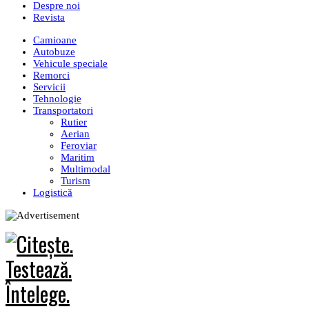
Despre noi
Revista
Camioane
Autobuze
Vehicule speciale
Remorci
Servicii
Tehnologie
Transportatori
Rutier
Aerian
Feroviar
Maritim
Multimodal
Turism
Logistică