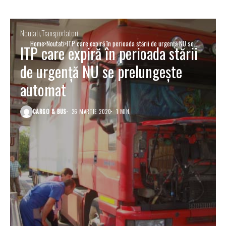
Noutati
Transportatori
Home
Noutati
ITP care expiră în perioada stării de urgență NU se
ITP care expiră în perioada stării
prelungește automat
de urgență NU se prelungește
automat
CARGO & BUS
26 MARTIE 2020
1 MIN.