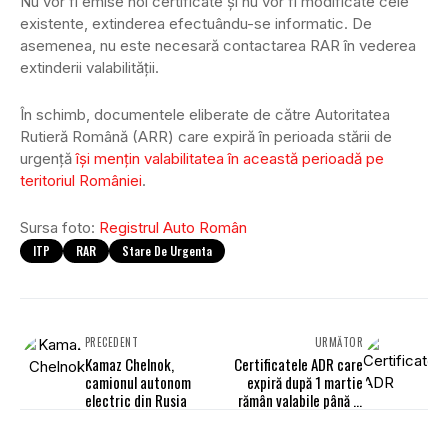
Nu vor fi emise noi certificate și nu vor fi modificate cele
existente, extinderea efectuându-se informatic. De
asemenea, nu este necesară contactarea RAR în vederea
extinderii valabilității.
În schimb, documentele eliberate de către Autoritatea
Rutieră Română (ARR) care expiră în perioada stării de
urgență
își mențin valabilitatea în această perioadă pe
teritoriul României
.
Sursa foto:
Registrul Auto Român
ITP
RAR
Stare De Urgenta
PRECEDENT
URMĂTOR
Kamaz Chelnok,
Certificatele ADR care
camionul autonom
expiră după 1 martie
electric din Rusia
rămân valabile până la
30 noiembrie