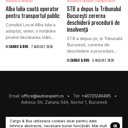
Autobuze
Noutati
Autobuze
Noutati
Transportatori
Alba Iulia caută operator
STB a depus la Tribunalul
pentru transportul public
București cererea
deschiderii procedurii de
Consiliul Local Alba Iulia a
insolvență
adoptat, vineri, o hotărâre
privind declararea stării...
STB a depus joi, la Tribunalul
Bucureşti, cererea de
DE
CARGO & BUS
7 AUGUST 2026
deschidere a procedurii...
DE
CARGO & BUS
6 AUGUST 2026
Email:
office@autoexpert.ro
• Tel:
+40721249495
•
Adresa: Str. Zaharia 34A, Sector 1, Bucuresti
Cargo & Bus utilizeaza cookies doar pentru date
OK
tehnice abstracte, necesare bunei funcțioări. Mai mult
©2026 Cargo & Bus