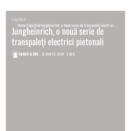
Logistică
Home
Logistică
Jungheinrich, o nouă serie de transpaleți electrici
Jungheinrich, o nouă serie de
pietonali
transpaleți electrici pietonali
CARGO & BUS
25 MARTIE 2024
2 MIN.