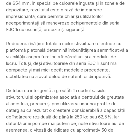
de 654 mm. În special pe culoarele înguste și în zonele de
depozitare, rezultatul este o rază de întoarcere
impresionantă, care permite chiar și utilizatorilor
neexperimentați să manevreze echipamentele din seria
EJC 1i cu ușurință, precizie și siguranță.
Reducerea înălțimii totale a noilor stivuitoare electrice cu
platformă pietonală determină îmbunătățirea semnificativă a
vizibilității asupra furcilor, a încărcăturii și a mediului de
lucru. Totuși, deși stivuitoarele din seria EJC 1i sunt mai
compacte și mai mici decât modelele precedente,
stabilitatea nu a avut deloc de suferit, ci dimpotrivă.
Distribuirea inteligentă a greutății în cadrul șasiului
stivuitorului și optimizarea asociată a centrului de greutate
al acestuia, precum și prin utilizarea unor noi profile de
catarg au ca rezultat o creștere considerabilă a capacității
de încărcare reziduală de până la 250 kg sau 62,5%. Iar
datorită unei pompe mai puternice, noile stivuitoare au, de
asemenea, o viteză de ridicare cu aproximativ 50 de