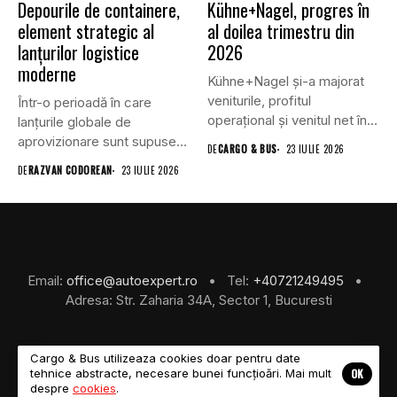
Depourile de containere,
Kühne+Nagel, progres în
element strategic al
al doilea trimestru din
lanțurilor logistice
2026
moderne
Kühne+Nagel și-a majorat
veniturile, profitul
Într-o perioadă în care
operațional și venitul net în
lanțurile globale de
al doilea...
aprovizionare sunt supuse
DE
CARGO & BUS
23 IULIE 2026
unei presiuni...
DE
RAZVAN CODOREAN
23 IULIE 2026
Email:
office@autoexpert.ro
• Tel:
+40721249495
•
Adresa: Str. Zaharia 34A, Sector 1, Bucuresti
Cargo & Bus utilizeaza cookies doar pentru date
OK
tehnice abstracte, necesare bunei funcțioări. Mai mult
©2026 Cargo & Bus
despre
cookies
.
About Us
Despre Noi
Revista