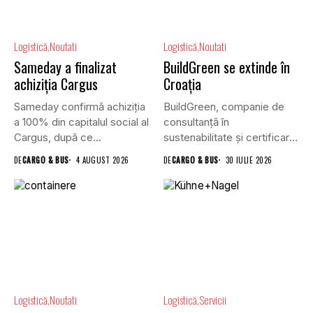
Logistică
Noutati
Logistică
Noutati
Sameday a finalizat
BuildGreen se extinde în
achiziția Cargus
Croația
Sameday confirmă achiziția
BuildGreen, companie de
a 100% din capitalul social al
consultanță în
Cargus, după ce...
sustenabilitate și certificare
a clădirilor, și VGP,...
DE
CARGO & BUS
4 AUGUST 2026
DE
CARGO & BUS
30 IULIE 2026
Logistică
Noutati
Logistică
Servicii