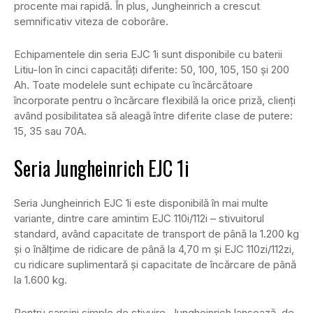
procente mai rapidă. În plus, Jungheinrich a crescut
semnificativ viteza de coborâre.
Echipamentele din seria EJC 1i sunt disponibile cu baterii
Litiu-Ion în cinci capacități diferite: 50, 100, 105, 150 și 200
Ah. Toate modelele sunt echipate cu încărcătoare
încorporate pentru o încărcare flexibilă la orice priză, clienți
având posibilitatea să aleagă între diferite clase de putere:
15, 35 sau 70A.
Seria Jungheinrich EJC 1i
Seria Jungheinrich EJC 1i este disponibilă în mai multe
variante, dintre care amintim EJC 110i/112i – stivuitorul
standard, având capacitate de transport de până la 1.200 kg
și o înălțime de ridicare de până la 4,70 m și EJC 110zi/112zi,
cu ridicare suplimentară și capacitate de încărcare de până
la 1.600 kg.
Pentru sarcini simple de stivuire, Jungheinrich lansează, de